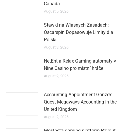
Canada
August 5, 2026
Stawki na Własnych Zasadach:
Oscarspin Dopasowuje Limity dla
Polski
August 3, 2026
NetEnt a Relax Gaming automaty v
Nine Casino pro místní hráče
August 2, 2026
Accounting Appointment Gonzo’s
Quest Megaways Accounting in the
United Kingdom
August 2, 2026
Mostbet’s gaming platform Payout