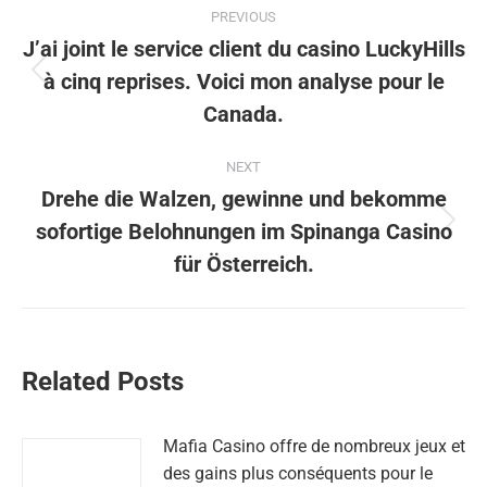
Post
PREVIOUS
navigation
J’ai joint le service client du casino LuckyHills
à cinq reprises. Voici mon analyse pour le
Previous
post:
Canada.
NEXT
Drehe die Walzen, gewinne und bekomme
sofortige Belohnungen im Spinanga Casino
Next
post:
für Österreich.
Related Posts
Mafia Casino offre de nombreux jeux et
des gains plus conséquents pour le