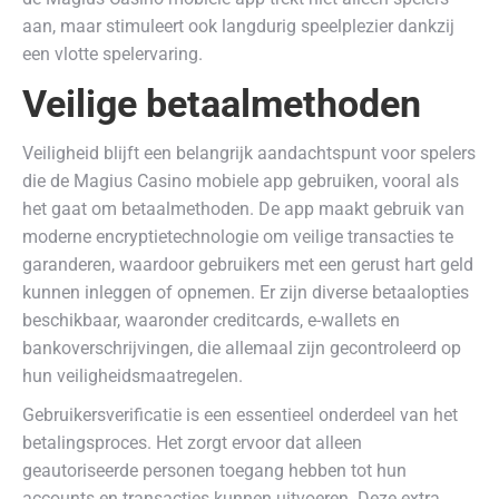
aan, maar stimuleert ook langdurig speelplezier dankzij
een vlotte spelervaring.
Veilige betaalmethoden
Veiligheid blijft een belangrijk aandachtspunt voor spelers
die de Magius Casino mobiele app gebruiken, vooral als
het gaat om betaalmethoden. De app maakt gebruik van
moderne encryptietechnologie om veilige transacties te
garanderen, waardoor gebruikers met een gerust hart geld
kunnen inleggen of opnemen. Er zijn diverse betaalopties
beschikbaar, waaronder creditcards, e-wallets en
bankoverschrijvingen, die allemaal zijn gecontroleerd op
hun veiligheidsmaatregelen.
Gebruikersverificatie is een essentieel onderdeel van het
betalingsproces. Het zorgt ervoor dat alleen
geautoriseerde personen toegang hebben tot hun
accounts en transacties kunnen uitvoeren. Deze extra