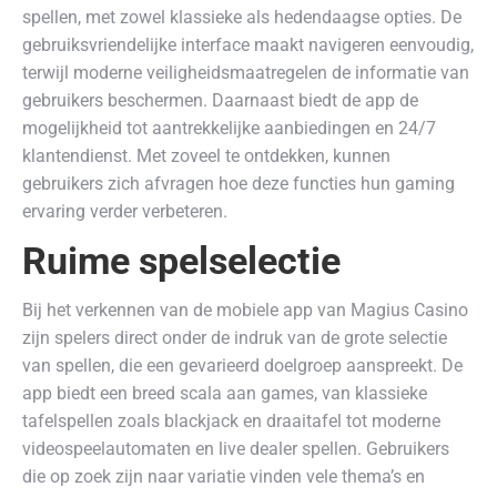
spellen, met zowel klassieke als hedendaagse opties. De
gebruiksvriendelijke interface maakt navigeren eenvoudig,
terwijl moderne veiligheidsmaatregelen de informatie van
gebruikers beschermen. Daarnaast biedt de app de
mogelijkheid tot aantrekkelijke aanbiedingen en 24/7
klantendienst. Met zoveel te ontdekken, kunnen
gebruikers zich afvragen hoe deze functies hun gaming
ervaring verder verbeteren.
Ruime spelselectie
Bij het verkennen van de mobiele app van Magius Casino
zijn spelers direct onder de indruk van de grote selectie
van spellen, die een gevarieerd doelgroep aanspreekt. De
app biedt een breed scala aan games, van klassieke
tafelspellen zoals blackjack en draaitafel tot moderne
videospeelautomaten en live dealer spellen. Gebruikers
die op zoek zijn naar variatie vinden vele thema’s en