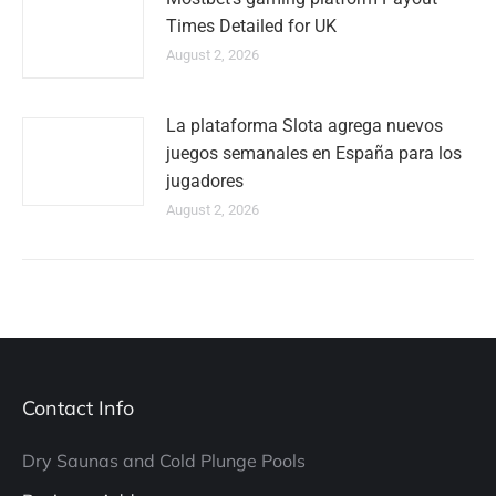
Times Detailed for UK
August 2, 2026
La plataforma Slota agrega nuevos
juegos semanales en España para los
jugadores
August 2, 2026
Contact Info
Dry Saunas and Cold Plunge Pools