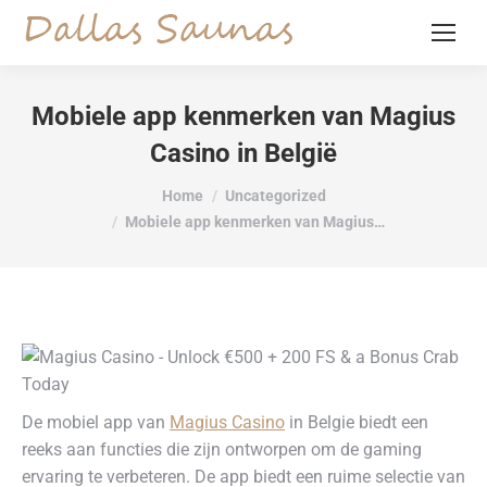
Mobiele app kenmerken van Magius
Casino in België
You are here:
Home
Uncategorized
Mobiele app kenmerken van Magius…
De mobiel app van
Magius Casino
in Belgie biedt een
reeks aan functies die zijn ontworpen om de gaming
ervaring te verbeteren. De app biedt een ruime selectie van