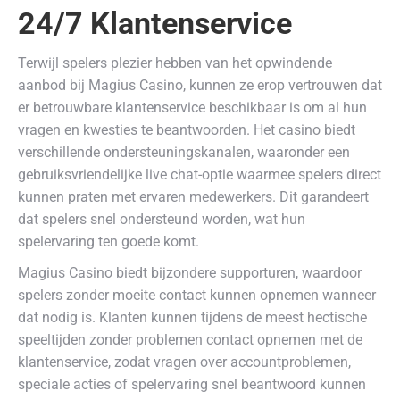
24/7 Klantenservice
Terwijl spelers plezier hebben van het opwindende
aanbod bij Magius Casino, kunnen ze erop vertrouwen dat
er betrouwbare klantenservice beschikbaar is om al hun
vragen en kwesties te beantwoorden. Het casino biedt
verschillende ondersteuningskanalen, waaronder een
gebruiksvriendelijke live chat-optie waarmee spelers direct
kunnen praten met ervaren medewerkers. Dit garandeert
dat spelers snel ondersteund worden, wat hun
spelervaring ten goede komt.
Magius Casino biedt bijzondere supporturen, waardoor
spelers zonder moeite contact kunnen opnemen wanneer
dat nodig is. Klanten kunnen tijdens de meest hectische
speeltijden zonder problemen contact opnemen met de
klantenservice, zodat vragen over accountproblemen,
speciale acties of spelervaring snel beantwoord kunnen