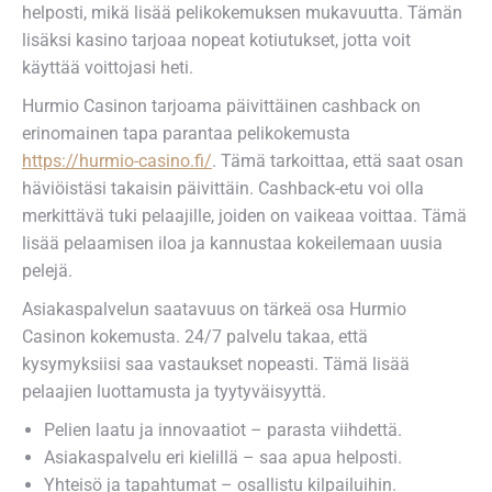
helposti, mikä lisää pelikokemuksen mukavuutta. Tämän
lisäksi kasino tarjoaa nopeat kotiutukset, jotta voit
käyttää voittojasi heti.
Hurmio Casinon tarjoama päivittäinen cashback on
erinomainen tapa parantaa pelikokemusta
https://hurmio-casino.fi/
. Tämä tarkoittaa, että saat osan
häviöistäsi takaisin päivittäin. Cashback-etu voi olla
merkittävä tuki pelaajille, joiden on vaikeaa voittaa. Tämä
lisää pelaamisen iloa ja kannustaa kokeilemaan uusia
pelejä.
Asiakaspalvelun saatavuus on tärkeä osa Hurmio
Casinon kokemusta. 24/7 palvelu takaa, että
kysymyksiisi saa vastaukset nopeasti. Tämä lisää
pelaajien luottamusta ja tyytyväisyyttä.
Pelien laatu ja innovaatiot – parasta viihdettä.
Asiakaspalvelu eri kielillä – saa apua helposti.
Yhteisö ja tapahtumat – osallistu kilpailuihin.