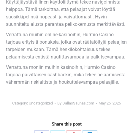
Käyttäjäystävällinen käyttöliittymä tekee navigoinnista
helppoa. Tämä tarkoittaa, että pelaajat voivat löytää
suosikkipelinsä nopeasti ja vaivattomasti. Hyvin
suunniteltu alusta parantaa pelikokemusta merkittävästi.
Verrattuna muihin online-kasinoihin, Hurmio Casino
tarjoaa erityisiä bonuksia, jotka ovat räätälöityjä pelaajien
tarpeiden mukaan. Tämä henkilökohtaisuus tekee
pelaamisesta entistä nautittavampaa ja palkitsevampaa.
Verrattuna moniin muihin kasinoihin, Hurmio Casino
tarjoaa päivittäisen cashbackin, mikä tekee pelaamisesta
vähemmän riskialtista ja houkuttelevampaa pelaajille.
Category:
Uncategorized
By
DallasSaunas.com
May 25, 2026
Share this post