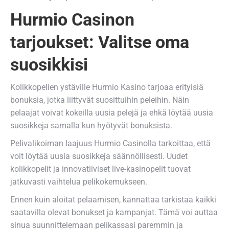
Hurmio Casinon
tarjoukset: Valitse oma
suosikkisi
Kolikkopelien ystäville Hurmio Kasino tarjoaa erityisiä
bonuksia, jotka liittyvät suosittuihin peleihin. Näin
pelaajat voivat kokeilla uusia pelejä ja ehkä löytää uusia
suosikkeja samalla kun hyötyvät bonuksista.
Pelivalikoiman laajuus Hurmio Casinolla tarkoittaa, että
voit löytää uusia suosikkeja säännöllisesti. Uudet
kolikkopelit ja innovatiiviset live-kasinopelit tuovat
jatkuvasti vaihtelua pelikokemukseen.
Ennen kuin aloitat pelaamisen, kannattaa tarkistaa kaikki
saatavilla olevat bonukset ja kampanjat. Tämä voi auttaa
sinua suunnittelemaan pelikassasi paremmin ja