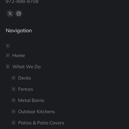
972-898-8708
Find us on:
X
Instagram
page
page
Navigation
opens
opens
in
in
new
new
window
window
Home
What We Do
Decks
Fences
Metal Barns
Outdoor Kitchens
Patios & Patio Covers