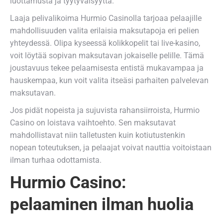
luottamusta ja tyytyväisyyttä.
Laaja pelivalikoima Hurmio Casinolla tarjoaa pelaajille
mahdollisuuden valita erilaisia maksutapoja eri pelien
yhteydessä. Olipa kyseessä kolikkopelit tai live-kasino,
voit löytää sopivan maksutavan jokaiselle pelille. Tämä
joustavuus tekee pelaamisesta entistä mukavampaa ja
hauskempaa, kun voit valita itseäsi parhaiten palvelevan
maksutavan.
Jos pidät nopeista ja sujuvista rahansiirroista, Hurmio
Casino on loistava vaihtoehto. Sen maksutavat
mahdollistavat niin talletusten kuin kotiutustenkin
nopean toteutuksen, ja pelaajat voivat nauttia voitoistaan
ilman turhaa odottamista.
Hurmio Casino:
pelaaminen ilman huolia