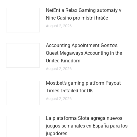
NetEnt a Relax Gaming automaty v
Nine Casino pro místní hráče
August 2, 2026
Accounting Appointment Gonzo’s
Quest Megaways Accounting in the
United Kingdom
August 2, 2026
Mostbet’s gaming platform Payout
Times Detailed for UK
August 2, 2026
La plataforma Slota agrega nuevos
juegos semanales en España para los
jugadores