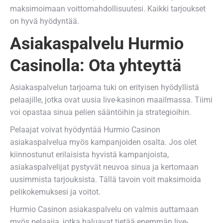
maksimoimaan voittomahdollisuutesi. Kaikki tarjoukset
on hyvä hyödyntää.
Asiakaspalvelu Hurmio
Casinolla: Ota yhteyttä
Asiakaspalvelun tarjoama tuki on erityisen hyödyllistä
pelaajille, jotka ovat uusia live-kasinon maailmassa. Tiimi
voi opastaa sinua pelien sääntöihin ja strategioihin.
Pelaajat voivat hyödyntää Hurmio Casinon
asiakaspalvelua myös kampanjoiden osalta. Jos olet
kiinnostunut erilaisista hyvistä kampanjoista,
asiakaspalvelijat pystyvät neuvoa sinua ja kertomaan
uusimmista tarjouksista. Tällä tavoin voit maksimoida
pelikokemuksesi ja voitot.
Hurmio Casinon asiakaspalvelu on valmis auttamaan
myös pelaajia, jotka haluavat tietää enemmän live-