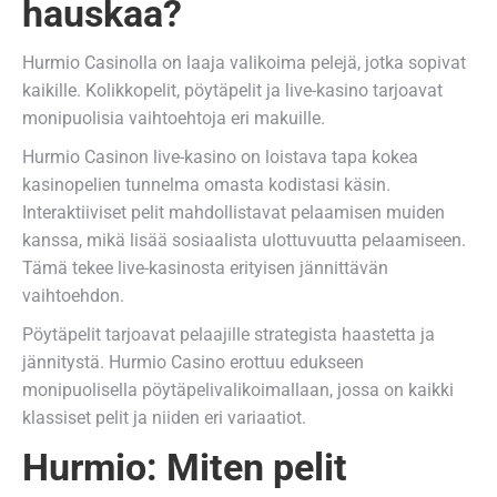
hauskaa?
Hurmio Casinolla on laaja valikoima pelejä, jotka sopivat
kaikille. Kolikkopelit, pöytäpelit ja live-kasino tarjoavat
monipuolisia vaihtoehtoja eri makuille.
Hurmio Casinon live-kasino on loistava tapa kokea
kasinopelien tunnelma omasta kodistasi käsin.
Interaktiiviset pelit mahdollistavat pelaamisen muiden
kanssa, mikä lisää sosiaalista ulottuvuutta pelaamiseen.
Tämä tekee live-kasinosta erityisen jännittävän
vaihtoehdon.
Pöytäpelit tarjoavat pelaajille strategista haastetta ja
jännitystä. Hurmio Casino erottuu edukseen
monipuolisella pöytäpelivalikoimallaan, jossa on kaikki
klassiset pelit ja niiden eri variaatiot.
Hurmio: Miten pelit