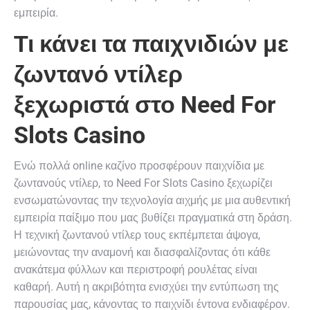
εμπειρία.
Τι κάνει τα παιχνιδιών με
ζωντανό ντίλερ
ξεχωριστά στο Need For
Slots Casino
Ενώ πολλά online καζίνο προσφέρουν παιχνίδια με
ζωντανούς ντίλερ, το Need For Slots Casino ξεχωρίζει
ενσωματώνοντας την τεχνολογία αιχμής με μια αυθεντική
εμπειρία παίξιμο που μας βυθίζει πραγματικά στη δράση.
Η τεχνική ζωντανού ντίλερ τους εκπέμπεται άψογα,
μειώνοντας την αναμονή και διασφαλίζοντας ότι κάθε
ανακάτεμα φύλλων και περιστροφή ρουλέτας είναι
καθαρή. Αυτή η ακριβότητα ενισχύει την εντύπωση της
παρουσίας μας, κάνοντας το παιχνίδι έντονα ενδιαφέρον.