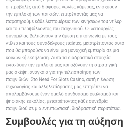
οι προβολές από διάφορες γωνίες κάμερας, ενισχύουν
την εμπλοκή των παικτών, επιτρέποντάς μας να
παρατηρούμε κάθε λεπτομέρεια των κινήσεων του ντίλερ
και του περιβάλλοντος του παιχνιδιού. Οι λειτουργίες
συνομιλίας βελτιώνουν την άμεση επικοινωνία με τους
ντίλερ και τους συναδέλφους παίκτες, μετατρέποντας αυτό
που θα μπορούσε να είναι μια μοναχική εμπειρία σε μια
κοινωνική εκδήλωση. Αυτά τα διαδραστικά στοιχεία
ενισχύουν την εμπλοκή μας και οξύνουν τη στρατηγική
μας σκέψη, αναγκαία για την τελειοποίηση των
παιχνιδιών. Στο Need For Slots Casino, αυτή η ένωση
τεχνολογίας και αλληλεπίδρασης μας επιτρέπει να
απολαμβάνουμε έναν ομαλό συνδυασμό ρεαλισμού και
ψηφιακής ευκολίας, μετατρέποντας κάθε συνεδρία
παιχνιδιού σε μια εντυπωσιακή, διαδραστική περιπέτεια.
Συμβουλές για τη αύξηση