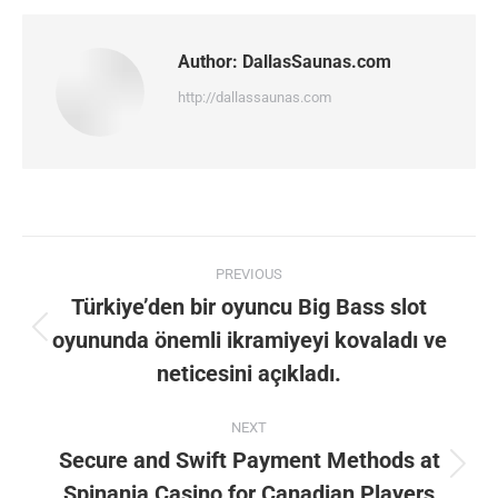
Facebook
X
Pinterest
LinkedIn
Author:
DallasSaunas.com
http://dallassaunas.com
Post
PREVIOUS
navigation
Türkiye’den bir oyuncu Big Bass slot
oyununda önemli ikramiyeyi kovaladı ve
Previous
post:
neticesini açıkladı.
NEXT
Secure and Swift Payment Methods at
Next
Spinania Casino for Canadian Players