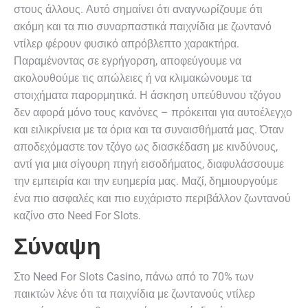
στους άλλους. Αυτό σημαίνει ότι αναγνωρίζουμε ότι
ακόμη και τα πιο συναρπαστικά παιχνίδια με ζωντανό
ντίλερ φέρουν φυσικό απρόβλεπτο χαρακτήρα.
Παραμένοντας σε εγρήγορση, αποφεύγουμε να
ακολουθούμε τις απώλειες ή να κλιμακώνουμε τα
στοιχήματα παρορμητικά. Η άσκηση υπεύθυνου τζόγου
δεν αφορά μόνο τους κανόνες – πρόκειται για αυτοέλεγχο
και ειλικρίνεια με τα όρια και τα συναισθήματά μας. Όταν
αποδεχόμαστε τον τζόγο ως διασκέδαση με κινδύνους,
αντί για μια σίγουρη πηγή εισοδήματος, διαφυλάσσουμε
την εμπειρία και την ευημερία μας. Μαζί, δημιουργούμε
ένα πιο ασφαλές και πιο ευχάριστο περιβάλλον ζωντανού
καζίνο στο Need For Slots.
Σύναψη
Στο Need For Slots Casino, πάνω από το 70% των
παικτών λένε ότι τα παιχνίδια με ζωντανούς ντίλερ