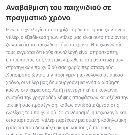
Αναβάθμιση του παιχνιδιού σε
πραγματικό χρόνο
Ενώ η τεχνολογία υποστηρίζει τη διεπαφή του ζωντανού
ντίλερ, ο εξειδίκευση των ντίλερ μας είναι αυτό που όντως
ζωντανεύει το παιχνίδι σε άμεσο χρόνο. Η τεχνογνωσία
τους εγγυάται ότι κάθε συναλλαγή είναι απρόσκοπτη,
επιτρέποντάς σας να επικεντρωθείτε στη ανάπτυξη των
στρατηγικών παιχνιδιού σας χωρίς περισπασμούς.
Χρησιμοποιώντας την προηγμένη τεχνολογία σε άμεσο
χρόνο, οι ντίλερ μας δημιουργούν μια γνήσια αίσθηση
καζίνο στα χέρια σας. Αυτή η ενεργητική επικοινωνία
ενισχύει την γρηγοράδα λήψης αποφάσεων και οξύνει την
τακτική σας προσέγγιση, καθώς αντιδράτε άμεσα στις
εξελίξεις του παιχνιδιού. Σε συνδυασμό, η τεχνολογία και
οι καταρτισμένοι ντίλερ παρέχουν μια ομαλή, καθηλωτική
εμπειρία που δοκιμάζει ακόμη και τους έμπειρους