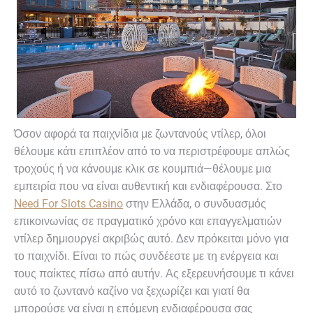
Όσον αφορά τα παιχνίδια με ζωντανούς ντίλερ, όλοι
θέλουμε κάτι επιπλέον από το να περιστρέφουμε απλώς
τροχούς ή να κάνουμε κλικ σε κουμπιά—θέλουμε μια
εμπειρία που να είναι αυθεντική και ενδιαφέρουσα. Στο
Need For Slots Casino
στην Ελλάδα, ο συνδυασμός
επικοινωνίας σε πραγματικό χρόνο και επαγγελματιών
ντίλερ δημιουργεί ακριβώς αυτό. Δεν πρόκειται μόνο για
το παιχνίδι. Είναι το πώς συνδέεστε με τη ενέργεια και
τους παίκτες πίσω από αυτήν. Ας εξερευνήσουμε τι κάνει
αυτό το ζωντανό καζίνο να ξεχωρίζει και γιατί θα
μπορούσε να είναι η επόμενη ενδιαφέρουσα σας