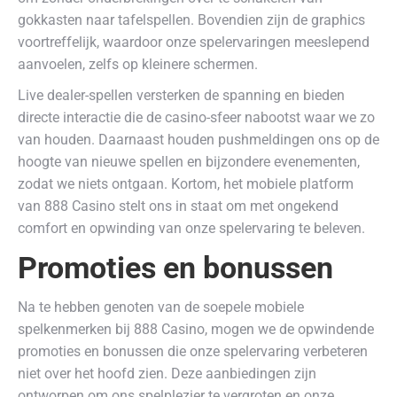
gokkasten naar tafelspellen. Bovendien zijn de graphics
voortreffelijk, waardoor onze spelervaringen meeslepend
aanvoelen, zelfs op kleinere schermen.
Live dealer-spellen versterken de spanning en bieden
directe interactie die de casino-sfeer nabootst waar we zo
van houden. Daarnaast houden pushmeldingen ons op de
hoogte van nieuwe spellen en bijzondere evenementen,
zodat we niets ontgaan. Kortom, het mobiele platform
van 888 Casino stelt ons in staat om met ongekend
comfort en opwinding van onze spelervaring te beleven.
Promoties en bonussen
Na te hebben genoten van de soepele mobiele
spelkenmerken bij 888 Casino, mogen we de opwindende
promoties en bonussen die onze spelervaring verbeteren
niet over het hoofd zien. Deze aanbiedingen zijn
ontworpen om ons spelplezier te vergroten en onze