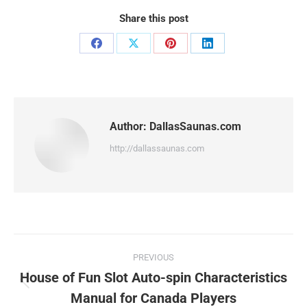
Share this post
Share
Share
Share
Share
on
on
on
on
Facebook
X
Pinterest
LinkedIn
Author:
DallasSaunas.com
http://dallassaunas.com
Post
PREVIOUS
navigation
House of Fun Slot Auto-spin Characteristics
Previous
Manual for Canada Players
post: