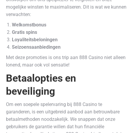
mogelijke winsten te maximaliseren. Dit is wat we kunnen
verwachten:
Welkomstbonus
Gratis spins
Loyaliteitsbeloningen
Seizoensaanbiedingen
Met deze promoties is ons trip aan 888 Casino niet alleen
lonend, maar ook vol sensatie!
Betaalopties en
beveiliging
Om een soepele spelervaring bij 888 Casino te
garanderen, is een uitgebreid aanbod aan betrouwbare
betaalmethoden noodzakelijk. We snappen dat onze
gebruikers de garantie willen dat hun financiële