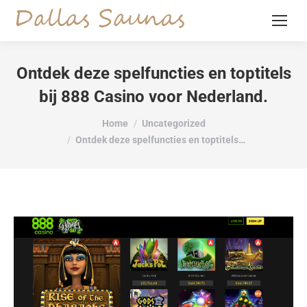
Ontdek deze spelfuncties en toptitels
bij 888 Casino voor Nederland.
You are here:
Home
Uncategorized
Ontdek deze spelfuncties en toptitels…