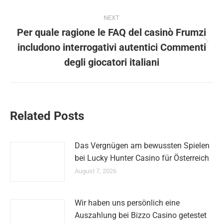
NEXT
Per quale ragione le FAQ del casinò Frumzi
includono interrogativi autentici Commenti
Next
post:
degli giocatori italiani
Related Posts
Das Vergnügen am bewussten Spielen
bei Lucky Hunter Casino für Österreich
August 7, 2026
Wir haben uns persönlich eine
Auszahlung bei Bizzo Casino getestet