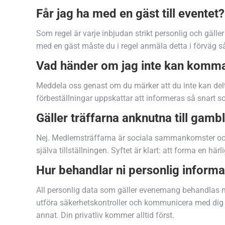
Får jag ha med en gäst till eventet?
Som regel är varje inbjudan strikt personlig och gäller
med en gäst måste du i regel anmäla detta i förväg s
Vad händer om jag inte kan komma e
Meddela oss genast om du märker att du inte kan delta
förbeställningar uppskattar att informeras så snart so
Gäller träffarna anknutna till gamb
Nej. Medlemsträffarna är sociala sammankomster och o
själva tillställningen. Syftet är klart: att forma en h
Hur behandlar ni personlig inform
All personlig data som gäller evenemang behandlas me
utföra säkerhetskontroller och kommunicera med dig s
annat. Din privatliv kommer alltid först.