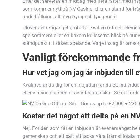
Efter det serveras en middag med flera rätter med in
som kommer nytt på NV Casino, eller en stund för frå
underhållning, allt i en trygg och lyxig miljö.
Utöver det umgänget omfattar kvällen ofta ett element 
spelsortiment eller en bakom kulisserna-blick på hur v
ståndpunkt till säkert spelande. Varje inslag är omso
Vanligt förekommande fr
Hur vet jag om jag är inbjuden till e
Kvalificerar du dig för en inbjudan får du ett individ
eller via sociala medier av integritetsskäl. Se därför 
Kostar det något att delta på en 
Nej. För den som får en inbjudan är evenemanget helt g
gemenskap och ett sätt att tacka våra främst lojala 