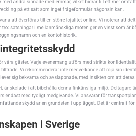
r med andra sinnade medlemmar, vilket bidrar till ett mer omfatt
tveckling på ett sätt som inget frågeformulär någonsin kan.
a att överföras till en större lojalitet online. Vi noterar att d
vår tro: satsningar i mellanmänskliga möten ger en vinst som är
inloggningsnamn och en kontohistorik.
 integritetsskydd
te för våra gäster. Varje evenemang utförs med strikta konfidentia
illträde. Vi rekommenderar inte medverkande att röja sin identitet
a upplever sig bekväma och avslappnade, med insikten om att dera
et, är skolade i att bibehålla denna finkänsliga miljö. Deltagare
rs endast med tydligt medgivande. Vi ansvarar för transportplane
 omfattande skydd är en grundsten i upplägget. Det är centralt fö
nskapen i Sverige