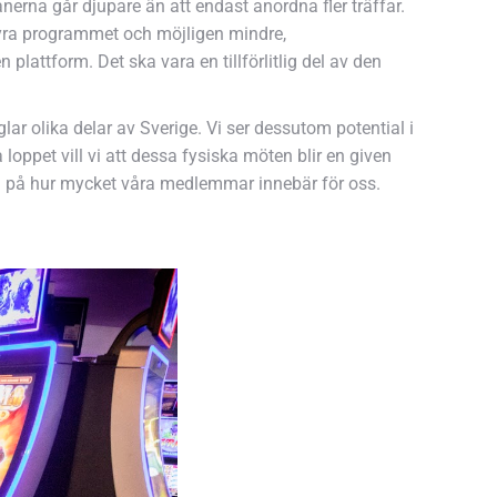
anerna går djupare än att endast anordna fler träffar.
styra programmet och möjligen mindre,
ttform. Det ska vara en tillförlitlig del av den
ar olika delar av Sverige. Vi ser dessutom potential i
 loppet vill vi att dessa fysiska möten blir en given
en på hur mycket våra medlemmar innebär för oss.