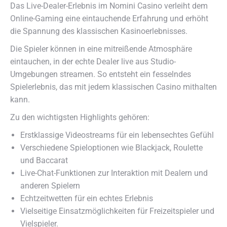
Das Live-Dealer-Erlebnis im Nomini Casino verleiht dem
Online-Gaming eine eintauchende Erfahrung und erhöht
die Spannung des klassischen Kasinoerlebnisses.
Die Spieler können in eine mitreißende Atmosphäre
eintauchen, in der echte Dealer live aus Studio-
Umgebungen streamen. So entsteht ein fesselndes
Spielerlebnis, das mit jedem klassischen Casino mithalten
kann.
Zu den wichtigsten Highlights gehören:
Erstklassige Videostreams für ein lebensechtes Gefühl
Verschiedene Spieloptionen wie Blackjack, Roulette
und Baccarat
Live-Chat-Funktionen zur Interaktion mit Dealern und
anderen Spielern
Echtzeitwetten für ein echtes Erlebnis
Vielseitige Einsatzmöglichkeiten für Freizeitspieler und
Vielspieler.