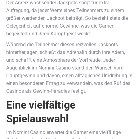
Der Anreiz wachsender Jackpots sorgt für extra
Aufregung, da jeder Wette eines Teilnehmers zu einem
größer werdenden Jackpot beiträgt. So besteht stets die
Gelegenheit auf enorme Gewinne, was die Gamer
begeistert und ihren Kampfgeist weckt.
Während die Teilnehmer diesen reizvollen Jackpots
hinterherjagen, schießt das Adrenalin durch ihre Adern,
und schafft eine Atmosphäre der Vorfreude. Jeder
Augenblick im Nomini Casino stärkt den Wunsch vom
Hauptgewinn und davon, einen alltäglichen Umdrehung in
einen besonderen Ertrag zu verwandeln, was den Ruf des
Casinos als Gewinn-Paradies festigt.
Eine vielfältige
Spielauswahl
Im Nomini Casino erwartet die Gamer eine vielfältige