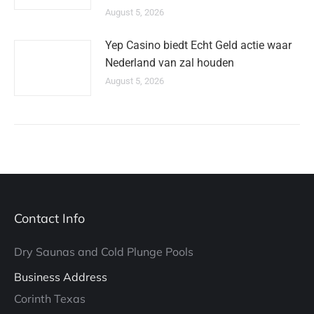
August 5, 2026
Yep Casino biedt Echt Geld actie waar
Nederland van zal houden
August 5, 2026
Contact Info
Dry Saunas and Cold Plunge Pools
Business Address
Corinth Texas