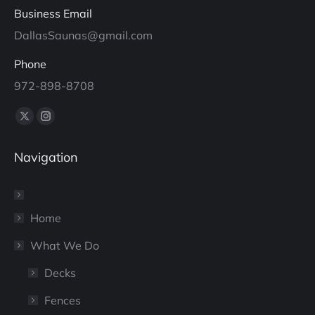
Business Email
DallasSaunas@gmail.com
Phone
972-898-8708
Find us on:
X
Instagram
page
page
Navigation
opens
opens
in
in
new
new
window
window
Home
What We Do
Decks
Fences