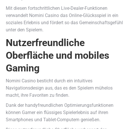
Mit diesen fortschrittlichen Live-Dealer-Funktionen
verwandelt Nomini Casino das Online-Glücksspiel in ein
soziales Erlebnis und fördert so das Gemeinschaftsgefühl
unter den Spielern.
Nutzerfreundliche
Oberfläche und mobiles
Gaming
Nomini Casino besticht durch ein intuitives
Navigationsdesign aus, das es den Spielern mühelos
macht, ihre Favoriten zu finden.
Dank der handyfreundlichen Optimierungsfunktionen
können Gamer ein flüssiges Spielerlebnis auf ihren
Smartphones und Tablet-Computern genießen.