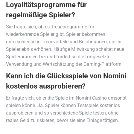
Loyalitätsprogramme für
regelmäßige Spieler?
Sie fragte sich, ob es Treueprogramme für
wiederkehrende Spieler gibt. Spieler bekommen
unterschiedliche Treuevorteile und Belohnungen, die ihr
Spielerlebnis erhöhen. Häufige Mitwirkung schaltet neue
Spielerprämien frei und fördert so die fortgesetzte
Verwendung und Wertschätzung der Gaming-Plattform.
Kann ich die Glücksspiele von Nomini
kostenlos ausprobieren?
Er fragte sich, ob er die Spiele im Nomini Casino umsonst
spielen könne. Ja, Spieler können Testspiele kostenlos
ausprobieren und so verschiedene Spiele testen, ohne
reales Geld zu riskieren, bevor sie eine Einlage tätigen.