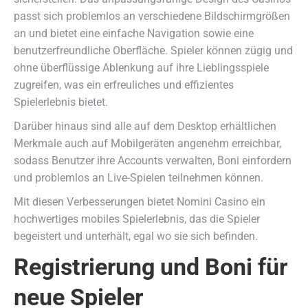
passt sich problemlos an verschiedene Bildschirmgrößen
an und bietet eine einfache Navigation sowie eine
benutzerfreundliche Oberfläche. Spieler können zügig und
ohne überflüssige Ablenkung auf ihre Lieblingsspiele
zugreifen, was ein erfreuliches und effizientes
Spielerlebnis bietet.
Darüber hinaus sind alle auf dem Desktop erhältlichen
Merkmale auch auf Mobilgeräten angenehm erreichbar,
sodass Benutzer ihre Accounts verwalten, Boni einfordern
und problemlos an Live-Spielen teilnehmen können.
Mit diesen Verbesserungen bietet Nomini Casino ein
hochwertiges mobiles Spielerlebnis, das die Spieler
begeistert und unterhält, egal wo sie sich befinden.
Registrierung und Boni für
neue Spieler