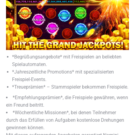
*Begrüßungsangebote* mit Freispielen an beliebten
Spielautomaten.
*Jahreszeitliche Promotions* mit spezialisierten
Freispiel-Events.
*Treueprämien* – Stammspieler bekommen Freispiele.
*Empfehlungsprämien*, die Freispiele gewähren, wenn
ein Freund beitritt.
*Wöchentliche Missionen*, bei denen Teilnehmer
durch das Erfüllen von Aufgaben kostenlose Drehungen
gewinnen können.