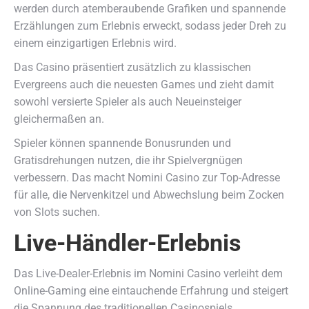
werden durch atemberaubende Grafiken und spannende
Erzählungen zum Erlebnis erweckt, sodass jeder Dreh zu
einem einzigartigen Erlebnis wird.
Das Casino präsentiert zusätzlich zu klassischen
Evergreens auch die neuesten Games und zieht damit
sowohl versierte Spieler als auch Neueinsteiger
gleichermaßen an.
Spieler können spannende Bonusrunden und
Gratisdrehungen nutzen, die ihr Spielvergnügen
verbessern. Das macht Nomini Casino zur Top-Adresse
für alle, die Nervenkitzel und Abwechslung beim Zocken
von Slots suchen.
Live-Händler-Erlebnis
Das Live-Dealer-Erlebnis im Nomini Casino verleiht dem
Online-Gaming eine eintauchende Erfahrung und steigert
die Spannung des traditionellen Casinospiels.