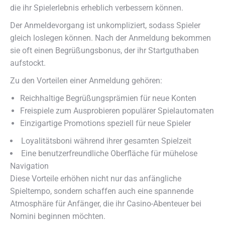
die ihr Spielerlebnis erheblich verbessern können.
Der Anmeldevorgang ist unkompliziert, sodass Spieler
gleich loslegen können. Nach der Anmeldung bekommen
sie oft einen Begrüßungsbonus, der ihr Startguthaben
aufstockt.
Zu den Vorteilen einer Anmeldung gehören:
Reichhaltige Begrüßungsprämien für neue Konten
Freispiele zum Ausprobieren populärer Spielautomaten
Einzigartige Promotions speziell für neue Spieler
Loyalitätsboni während ihrer gesamten Spielzeit
Eine benutzerfreundliche Oberfläche für mühelose
Navigation
Diese Vorteile erhöhen nicht nur das anfängliche
Spieltempo, sondern schaffen auch eine spannende
Atmosphäre für Anfänger, die ihr Casino-Abenteuer bei
Nomini beginnen möchten.