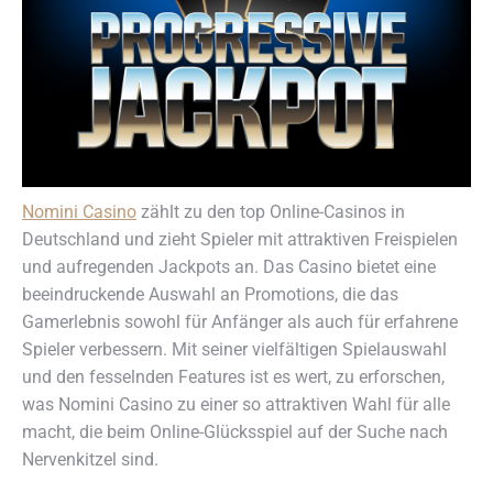
Nomini Casino
zählt zu den top Online-Casinos in
Deutschland und zieht Spieler mit attraktiven Freispielen
und aufregenden Jackpots an. Das Casino bietet eine
beeindruckende Auswahl an Promotions, die das
Gamerlebnis sowohl für Anfänger als auch für erfahrene
Spieler verbessern. Mit seiner vielfältigen Spielauswahl
und den fesselnden Features ist es wert, zu erforschen,
was Nomini Casino zu einer so attraktiven Wahl für alle
macht, die beim Online-Glücksspiel auf der Suche nach
Nervenkitzel sind.