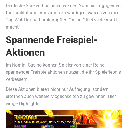
Deutsche Spielenthusiasten werden Nominis Engagement
für Qualität und Innovation zu würdigen, was es zu einer
Top-Wahl im hart umkämpften Online-Glücksspielmarkt
macht.
Spannende Freispiel-
Aktionen
Im Nomini Casino können Spieler von einer Reihe
spannender Freispielaktionen nutzen, die ihr Spielerlebnis
verbessern.
Diese Aktionen bieten nicht nur Aufregung, sondern
eröffnen auch weitere Möglichkeiten zu gewinnen. Hier
einige Highlights: