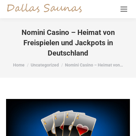
Nomini Casino – Heimat von
Freispielen und Jackpots in
Deutschland
You are here:
Home
Uncategorized
Nomini Casino – Heimat von…