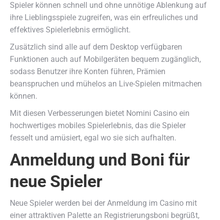
Spieler können schnell und ohne unnötige Ablenkung auf
ihre Lieblingsspiele zugreifen, was ein erfreuliches und
effektives Spielerlebnis ermöglicht.
Zusätzlich sind alle auf dem Desktop verfügbaren
Funktionen auch auf Mobilgeräten bequem zugänglich,
sodass Benutzer ihre Konten führen, Prämien
beanspruchen und mühelos an Live-Spielen mitmachen
können.
Mit diesen Verbesserungen bietet Nomini Casino ein
hochwertiges mobiles Spielerlebnis, das die Spieler
fesselt und amüsiert, egal wo sie sich aufhalten.
Anmeldung und Boni für
neue Spieler
Neue Spieler werden bei der Anmeldung im Casino mit
einer attraktiven Palette an Registrierungsboni begrüßt,