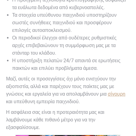
τα ευάλωτα δεδομένα από κυβερνοαπειλές.
Τα στοιχεία υπεύθυνου παιχνιδιού υποστηρίζουν
σωστές συνήθειες παιχνιδιού και προσφέρουν
επιλογές αυτοαποκλεισμού.
Οι περιοδικοί έλεγχοι από ουδέτερες ρυθμιστικές
αρχές επιβεβαιώνουν τη συμμόρφωση μας με τα
στάνταρ του κλάδου.
Η υποστήριξη πελατών 24/7 απαντά σε ερωτήσεις
παικτών και επιλύει προβλήματα άμεσα.
Μαζί, αυτές οι προσεγγίσεις όχι μόνο ενισχύουν την
αξιοπιστία, αλλά και παρέχουν τους παίκτες μας με
γνώσεις και εργαλεία για να απολαμβάνουν μια
σίγουρη
και υπεύθυνη εμπειρία παιχνιδιού.
Η ασφάλεια σας είναι η προτεραιότητα μας και
λαμβάνουμε κάθε πιθανό μέτρο για να την
εξασφαλίσουμε.