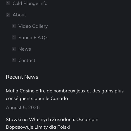
Cold Plunge Info
About
Video Gallery
Sauna F.A.Q.s
News
Contact
Recent News
Mafia Casino offre de nombreux jeux et des gains plus
conséquents pour le Canada
August 5, 2026
Stawki na Własnych Zasadach: Oscarspin
Dopasowuje Limity dla Polski