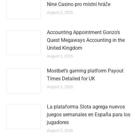
Nine Casino pro místní hráče
August 2, 2026
Accounting Appointment Gonzo’s
Quest Megaways Accounting in the
United Kingdom
August 2, 2026
Mostbet’s gaming platform Payout
Times Detailed for UK
August 2, 2026
La plataforma Slota agrega nuevos
juegos semanales en España para los
jugadores
August 2, 2026