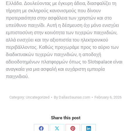
Ελλάδα. Δουλεύοντας με έγκυρη άδεια, διασφαλίζει τη
τήρηση με σκληρούς κανονισμούς που δίνουν
προτεραιότητα στην ασφάλεια των χρηστών και στο
υπεύθυνο παιχνίδι. Αυτή η δέσμευση όχι μόνο ενισχύει
εμπιστοσύνη στην κοινότητα των τυχερών παιχνιδιών,
αλλά ενισχύει και την αξιοπιστία του ηλεκτρονικού
περιβάλλοντος. Καθώς προχωράμε προς το αύριο των
διαδικτυακών τυχερών παιχνιδιών, η αποδοχή
αδειοδοτημένων πλατφορμών όπως το Slotspalace είναι
αναγκαία για μια ασφαλή και ευχάριστη εμπειρία
παιχνιδιού.
Category:
Uncategorized
By
DallasSaunas.com
February 6, 2026
Share this post