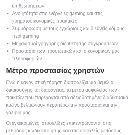
επιθεωρήσεων
Ανοιχτότητα στις ενέργειες gaming και στις
χρηματοοικονομικές πρακτικές
Συμμόρφωση με τους εγχώριους και διεθνείς νόμους
περί gaming
Μηχανισμοί γρήγορης διευθέτησης συγκρούσεων
Προστασία των προσωπικών και οικονομικών μας
πληροφοριών
Μέτρα προστασίας χρηστών
Ενώ η κανονιστική τήρηση διασφαλίζει μια θεμέλιο
δικαιοσύνης και διαφάνειας, τα μέτρα ασφαλείας των
παικτών που παρέχονται από αδειοδοτημένα διαδικτυακά
καζίνο βελτιώνουν περαιτέρω την προστασία και την
γαλήνη μας.
Οι εγκεκριμένες ιστοσελίδες επικεντρώνονται στις
μεθόδους κωδικοποίησης και στις ασφαλείς μεθόδους