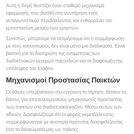
Αυτή η δομή θεσπίζει έναν σταθερό μηχανισμό
εφαρμογής που βοηθά στη συντήρηση ενός
ανταγωνιστικού περιβάλλοντος και ενθαρρύνει την
εμπιστοσύνη μεταξύ των χρηστών.
Συνεπώς, μπορούμε να εκτιμήσουμε ότι η συμμόρφωση
με τους κανονισμούς δεν είναι μόνο μια διαδικασία. Είναι
βασική για τη διατήρηση της εντιμότητας των
διαδικτυακών τυχερών παιχνιδιών και τη διαφύλαξη της
υπόληψης του κλάδου.
Μηχανισμοί Προστασίας Παικτών
Οι άδειες υπερβαίνουν την εγγύηση τη τήρηση· θέτουν τις
βάσεις για αποτελεσματικούς μηχανισμούς προστασίας
των παικτών στα διαδικτυακά καζίνο. Μέσω αυτών των
αδειών, διασφαλίζουμε ότι οι φορείς εκμετάλλευσης
συμμορφώνονται με αυστηρά πρότυπα, διασφαλίζοντας
έτσι τα δικαιώματά μας ως παίκτες.