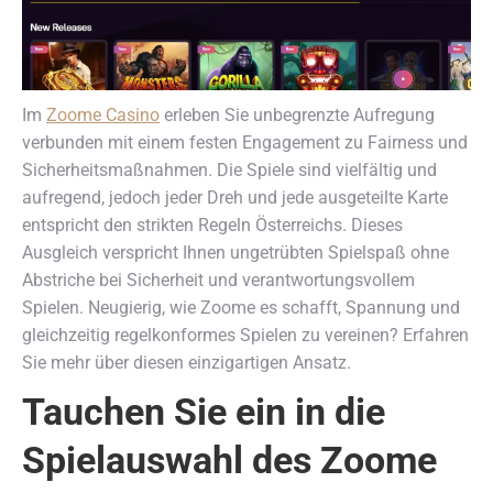
Im
Zoome Casino
erleben Sie unbegrenzte Aufregung
verbunden mit einem festen Engagement zu Fairness und
Sicherheitsmaßnahmen. Die Spiele sind vielfältig und
aufregend, jedoch jeder Dreh und jede ausgeteilte Karte
entspricht den strikten Regeln Österreichs. Dieses
Ausgleich verspricht Ihnen ungetrübten Spielspaß ohne
Abstriche bei Sicherheit und verantwortungsvollem
Spielen. Neugierig, wie Zoome es schafft, Spannung und
gleichzeitig regelkonformes Spielen zu vereinen? Erfahren
Sie mehr über diesen einzigartigen Ansatz.
Tauchen Sie ein in die
Spielauswahl des Zoome