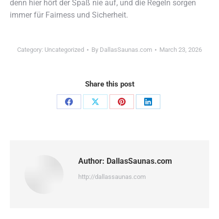
denn hier hört der Spaß nie auf, und die Regeln sorgen
immer für Fairness und Sicherheit.
Category:
Uncategorized
By
DallasSaunas.com
March 23, 2026
Share this post
Share
Share
Share
Share
on
on
on
on
Facebook
X
Pinterest
LinkedIn
Author:
DallasSaunas.com
http://dallassaunas.com