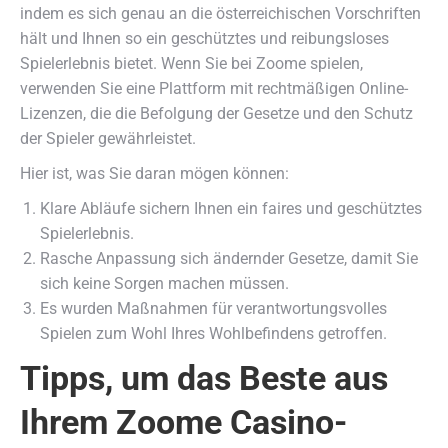
indem es sich genau an die österreichischen Vorschriften
hält und Ihnen so ein geschütztes und reibungsloses
Spielerlebnis bietet. Wenn Sie bei Zoome spielen,
verwenden Sie eine Plattform mit rechtmäßigen Online-
Lizenzen, die die Befolgung der Gesetze und den Schutz
der Spieler gewährleistet.
Hier ist, was Sie daran mögen können:
Klare Abläufe sichern Ihnen ein faires und geschütztes
Spielerlebnis.
Rasche Anpassung sich ändernder Gesetze, damit Sie
sich keine Sorgen machen müssen.
Es wurden Maßnahmen für verantwortungsvolles
Spielen zum Wohl Ihres Wohlbefindens getroffen.
Tipps, um das Beste aus
Ihrem Zoome Casino-