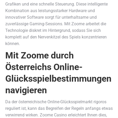
Grafiken und eine schnelle Steuerung. Diese intelligente
Kombination aus leistungsstarker Hardware und
innovativer Software sorgt für unterhaltsame und
zuverlässige Gaming-Sessions. Mit Zoome arbeitet die
Technologie diskret im Hintergrund, sodass Sie sich
komplett auf den Nervenkitzel des Spiels konzentrieren
können.
Mit Zoome durch
Österreichs Online-
Glücksspielbestimmungen
navigieren
Da der österreichische Online-Glücksspielmarkt rigoros
reguliert ist, kann das Begreifen der Regeln anfangs etwas
verwirrend wirken. Zoome Casino erleichtert Ihnen dies,