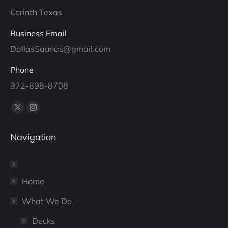
Corinth Texas
Business Email
DallasSaunas@gmail.com
Phone
972-898-8708
Find us on:
X
Instagram
page
page
Navigation
opens
opens
in
in
new
new
window
window
Home
What We Do
Decks