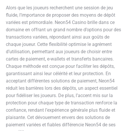
Alors que les joueurs recherchent une session de jeu
fluide, l’importance de proposer des moyens de dépôt
variées est primordiale. Neon54 Casino brille dans ce
domaine en offrant un grand nombre d’options pour des
transactions variées, répondant ainsi aux goûts de
chaque joueur. Cette flexibilité optimise le agrément
d’utilisation, permettant aux joueurs de choisir entre
cartes de paiement, e-wallets et transferts bancaires.
Chaque méthode est conçue pour faciliter les dépôts,
garantissant ainsi leur célérité et leur protection. En
acceptant différentes solutions de paiement, Neon54
réduit les barrières lors des dépôts, un aspect essentiel
pour fidéliser les joueurs. De plus, l’accent mis sur la
protection pour chaque type de transaction renforce la
confiance, rendant l’expérience générale plus fluide et
plaisante. Cet dévouement envers des solutions de
paiement variées et fiables différencie Neon54 de ses