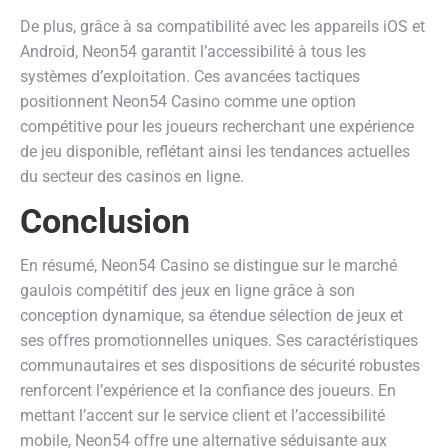
De plus, grâce à sa compatibilité avec les appareils iOS et
Android, Neon54 garantit l’accessibilité à tous les
systèmes d’exploitation. Ces avancées tactiques
positionnent Neon54 Casino comme une option
compétitive pour les joueurs recherchant une expérience
de jeu disponible, reflétant ainsi les tendances actuelles
du secteur des casinos en ligne.
Conclusion
En résumé, Neon54 Casino se distingue sur le marché
gaulois compétitif des jeux en ligne grâce à son
conception dynamique, sa étendue sélection de jeux et
ses offres promotionnelles uniques. Ses caractéristiques
communautaires et ses dispositions de sécurité robustes
renforcent l’expérience et la confiance des joueurs. En
mettant l’accent sur le service client et l’accessibilité
mobile, Neon54 offre une alternative séduisante aux