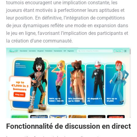
tournois encouragent une implication constante, les
joueurs étant motivés à perfectionner leurs aptitudes et
leur position. En définitive, l’intégration de compétitions
de jeux dynamiques reflète une mode en expansion dans
le jeu en ligne, favorisant l’implication des participants et
la création d’une communauté.
Fonctionnalité de discussion en direct