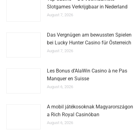
Slotgames Verkrijgbaar in Nederland
August 7, 2026
Das Vergnügen am bewussten Spielen
bei Lucky Hunter Casino für Österreich
August 7, 2026
Les Bonus d’AlaWin Casino à ne Pas
Manquer en Suisse
August 6, 2026
A mobil játékosoknak Magyarországon
a Rich Royal Casinóban
August 6, 2026