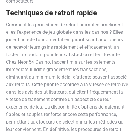
compétiteurs.
Techniques de retrait rapide
Comment les procédures de retrait promptes améliorent-
elles l’expérience de jeu globale dans les casinos ? Elles
jouent un rôle fondamental en garantissant aux joueurs
de recevoir leurs gains rapidement et efficacement, un
facteur important pour leur satisfaction et leur loyauté.
Chez Neon54 Casino, l’accent mis sur les paiements
immédiats fluidifie grandement les transactions,
diminuant au minimum le délai d’attente souvent associé
aux retraits. Cette priorité accordée à la vitesse se retrouve
dans les avis des utilisateurs, qui citent fréquemment la
vitesse de traitement comme un aspect clé de leur
expérience de jeu. La disponibilité d’options de paiement
fiables et souples renforce encore cette performance,
permettant aux joueurs de sélectionner les méthodes qui
leur conviennent. En définitive, les procédures de retrait