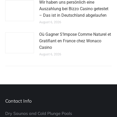
Wir haben uns persönlich eine
Auszahlung bei Bizzo Casino getestet
– Das ist in Deutschland abgelaufen
August 6, 2026
Où Gagner S’Impose Comme Naturel et
Gratifiant en France chez Wonaco
Casino
August 6, 2026
Contact Info
Dry Saunas and Cold Plunge Pools