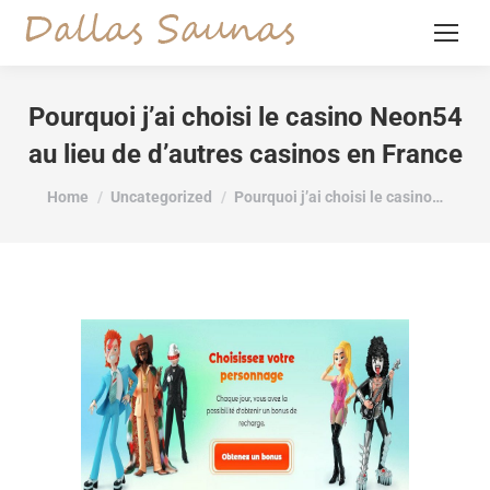
Pourquoi j’ai choisi le casino Neon54
au lieu de d’autres casinos en France
You are here:
Home
Uncategorized
Pourquoi j’ai choisi le casino…