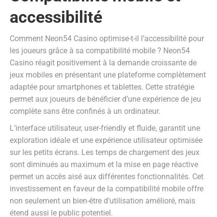
accessibilité
Comment Neon54 Casino optimise-t-il l’accessibilité pour
les joueurs grâce à sa compatibilité mobile ? Neon54
Casino réagit positivement à la demande croissante de
jeux mobiles en présentant une plateforme complètement
adaptée pour smartphones et tablettes. Cette stratégie
permet aux joueurs de bénéficier d’une expérience de jeu
complète sans être confinés à un ordinateur.
L’interface utilisateur, user-friendly et fluide, garantit une
exploration idéale et une expérience utilisateur optimisée
sur les petits écrans. Les temps de chargement des jeux
sont diminués au maximum et la mise en page réactive
permet un accès aisé aux différentes fonctionnalités. Cet
investissement en faveur de la compatibilité mobile offre
non seulement un bien-être d’utilisation amélioré, mais
étend aussi le public potentiel.