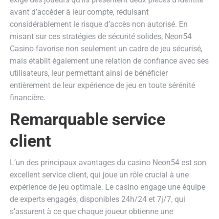
avant d’accéder à leur compte, réduisant
considérablement le risque d’accès non autorisé. En
misant sur ces stratégies de sécurité solides, Neon54
Casino favorise non seulement un cadre de jeu sécurisé,
mais établit également une relation de confiance avec ses
utilisateurs, leur permettant ainsi de bénéficier
entièrement de leur expérience de jeu en toute sérénité
financière.
Remarquable service
client
L’un des principaux avantages du casino Neon54 est son
excellent service client, qui joue un rôle crucial à une
expérience de jeu optimale. Le casino engage une équipe
de experts engagés, disponibles 24h/24 et 7j/7, qui
s’assurent à ce que chaque joueur obtienne une