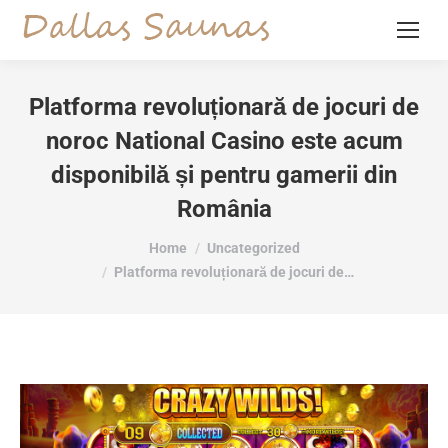
Platforma revoluționară de jocuri de
noroc National Casino este acum
disponibilă și pentru gamerii din
România
You are here:
Home
Uncategorized
Platforma revoluționară de jocuri de…