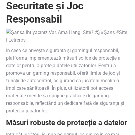
Securitate și Joc
Responsabil
În ceea ce privește siguranța și gamingul responsabil,
platforma implementează măsuri solide de protecție a
datelor pentru a proteja datele utilizatorilor. Pentru a
promova un gaming responsabil, oferă limite de joc și
funcții de autocontrol, asigurând că jucătorii mențin o
implicare sănătoasă. În plus, utilizatorii pot accesa
materiale menite să sprijine practicile de gaming
responsabile, reflectând un dedicare față de siguranța și
protecția jucătorilor.
Măsuri robuste de protecție a datelor
Întrucât jucătorii își pun pe primul loc din ce în ce mai