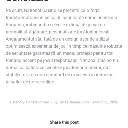
Pe scurt, National Casino se prezintă ca o forță
transformatoare în peisajul jocurilor de noroc online din
România, îmbinând o selecție extinsă de jocuri cu
promoții atrăgătoare, personalizate jucătorilor locali.
Angajamentul său față de un design ușor de utilizat
optimizează experiența de joc, în timp ce măsurile robuste
de securitate garantează un mediu protejat pentru toți.
Punând accent pe jocul responsabil, National Casino nu
numai că satisface cerințele jucătorilor moderni, dar
stabilește și un nou standard de excelență în industria
jocurilor de noroc online.
Category:
Uncategorized
By
DallasSaunas.com
March 23, 2026
Share this post