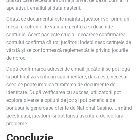
utilizat care necesită informații privat de bază, cum ar fi
apelativul, emailul și data nașterii.
Odată ce documentul este înaintat, jucătorii vor primi un
mesaj electronic de validare pentru a-și deschide
conturile. Acest pas este crucial, deoarece confirmarea
contului confirmă că toți jucătorii îndeplinesc cerințele de
vârstă și se conformează reglementările privind jocurile
de noroc.
După confirmarea adresei de e-mail, jucătorii se pot loga
și pot finaliza verificări suplimentare, dacă este necesar,
ceea ce poate implica trimiterea de documente de
identitate. După verificarea cu succes, utilizatorii pot
explora diversele opțiuni de joc și pot beneficia de
bonusurile generoase oferite de National Casino. Urmând
acești pași, jucătorii își pot lansa aventura de joc fără
probleme.
Concluzie