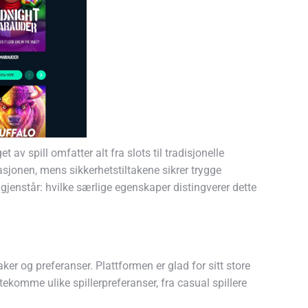
av spill omfatter alt fra slots til tradisjonelle
igasjonen, mens sikkerhetstiltakene sikrer trygge
jenstår: hvilke særlige egenskaper distingverer dette
ker og preferanser. Plattformen er glad for sitt store
øtekomme ulike spillerpreferanser, fra casual spillere