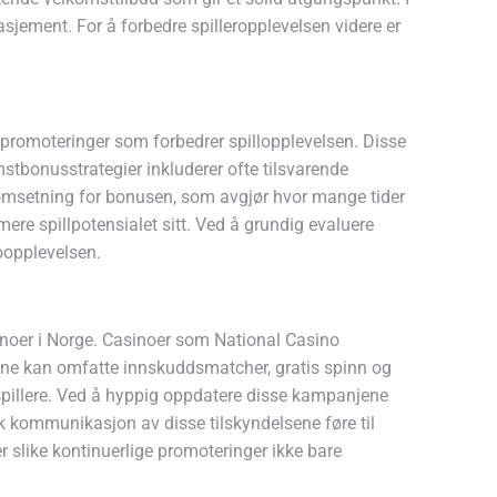
asjement. For å forbedre spilleropplevelsen videre er
ve promoteringer som forbedrer spillopplevelsen. Disse
stbonusstrategier inkluderer ofte tilsvarende
il omsetning for bonusen, som avgjør hvor mange tider
re spillpotensialet sitt. Ved å grundig evaluere
noopplevelsen.
asinoer i Norge. Casinoer som National Casino
gene kan omfatte innskuddsmatcher, gratis spinn og
 spillere. Ved å hyppig oppdatere disse kampanjene
sk kommunikasjon av disse tilskyndelsene føre til
er slike kontinuerlige promoteringer ikke bare