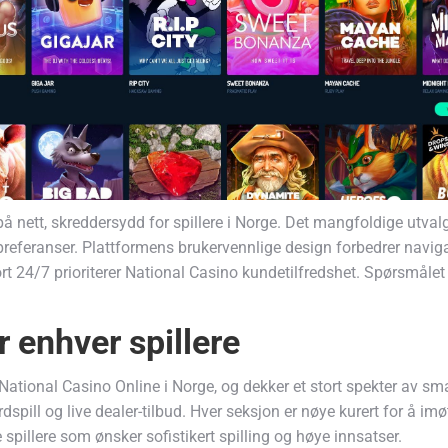
 nett, skreddersydd for spillere i Norge. Det mangfoldige utvalget 
like preferanser. Plattformens brukervennlige design forbedrer nav
 24/7 prioriterer National Casino kundetilfredshet. Spørsmålet g
 enhver spillere
s National Casino Online i Norge, og dekker et stort spekter av sma
rdspill og live dealer-tilbud. Hver seksjon er nøye kurert for å im
pillere som ønsker sofistikert spilling og høye innsatser.