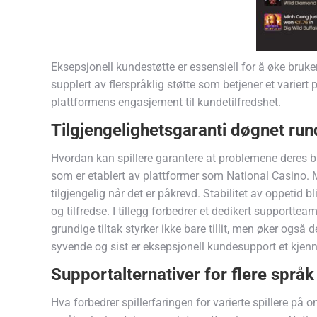
Eksepsjonell kundestøtte er essensiell for å øke bruker
supplert av flerspråklig støtte som betjener et variert
plattformens engasjement til kundetilfredshet.
Tilgjengelighetsgaranti døgnet run
Hvordan kan spillere garantere at problemene deres blir
som er etablert av plattformer som National Casino. Me
tilgjengelig når det er påkrevd. Stabilitet av oppetid b
og tilfredse. I tillegg forbedrer et dedikert supportteam
grundige tiltak styrker ikke bare tillit, men øker også
syvende og sist er eksepsjonell kundesupport et kjen
Supportalternativer for flere språk
Hva forbedrer spillerfaringen for varierte spillere på