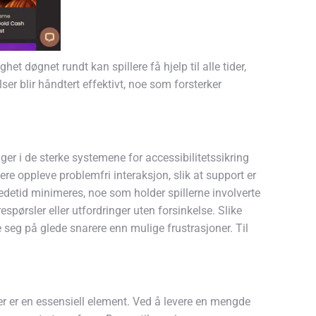
t døgnet rundt kan spillere få hjelp til alle tider,
ser blir håndtert effektivt, noe som forsterker
ger i de sterke systemene for accessibilitetssikring
re oppleve problemfri interaksjon, slik at support er
; nedetid minimeres, noe som holder spillerne involverte
respørsler eller utfordringer uten forsinkelse. Slike
re seg på glede snarere enn mulige frustrasjoner. Til
ver er en essensiell element. Ved å levere en mengde