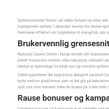
Spilleautomater finnes i en rekke temaer og stiler, slik
tradisjonelle spillere. I dessuten leverer live dealer-s
fremhever effektivt sin forpliktelse til mangfold, sli
Brukervennlig grensesnit
National Casino Online i Norge utvider sitt imponerende
enkelt manøvrere mellom ulike seksjoner, inkludert spi
følelse av kjennskap for både nye og rutinerte spillere
Videre garanterer det responsive designet uavbrutt funk
bytte mellom plattformer uten at det går på bekostning 
spill, noe som minsker tiden du bruker på å lete etter f
Rause bonuser og kampa
Generøse bonuser og kampanjer er et særtrekk ved det 