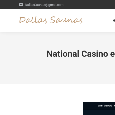
DallasSaunas@gmail.com
National Casino e