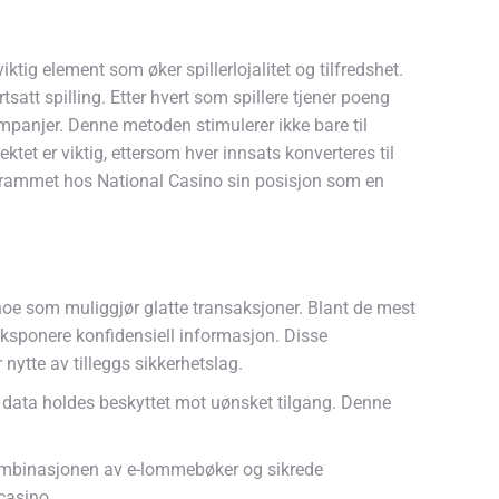
ktig element som øker spillerlojalitet og tilfredshet.
att spilling. Etter hvert som spillere tjener poeng
ampanjer. Denne metoden stimulerer ikke bare til
et er viktig, ettersom hver innsats konverteres til
rogrammet hos National Casino sin posisjon som en
 noe som muliggjør glatte transaksjoner. Blant de mest
 eksponere konfidensiell informasjon. Disse
nytte av tilleggs sikkerhetslag.
ke data holdes beskyttet mot uønsket tilgang. Denne
ir kombinasjonen av e-lommebøker og sikrede
tcasino.