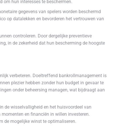
eld om hun interesses te beschermen.
 monetaire gegevens van spelers worden beschermd
ico op datalekken en bevorderen het vertrouwen van
nnen controleren. Door dergelijke preventieve
ng, in de zekerheid dat hun bescherming de hoogste
nlijk verbeteren. Doeltreffend bankrollmanagement is
nnen plezier hebben zonder hun budget in gevaar te
edingen onder beheersing managen, wat bijdraagt aan
in de wisselvalligheid en het huisvoordeel van
n momenten en financiën in willen investeren.
 de mogelijke winst te optimaliseren.