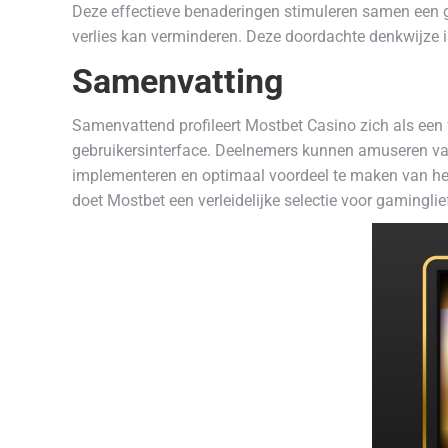
Deze effectieve benaderingen stimuleren samen een ge
verlies kan verminderen. Deze doordachte denkwijze 
Samenvatting
Samenvattend profileert Mostbet Casino zich als een
gebruikersinterface. Deelnemers kunnen amuseren van 
implementeren en optimaal voordeel te maken van het
doet Mostbet een verleidelijke selectie voor gamingli