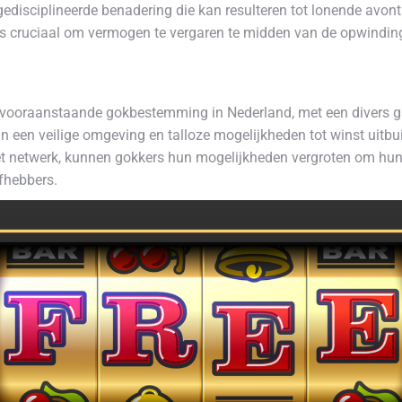
disciplineerde benadering die kan resulteren tot lonende avontu
is cruciaal om vermogen te vergaren te midden van de opwindin
 vooraanstaande gokbestemming in Nederland, met een divers ga
een veilige omgeving en talloze mogelijkheden tot winst uitbuit
 netwerk, kunnen gokkers hun mogelijkheden vergroten om hun g
efhebbers.