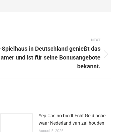
NEXT
-Spielhaus in Deutschland genießt das
amer und ist für seine Bonusangebote
bekannt.
Yep Casino biedt Echt Geld actie
waar Nederland van zal houden
August 5, 2026