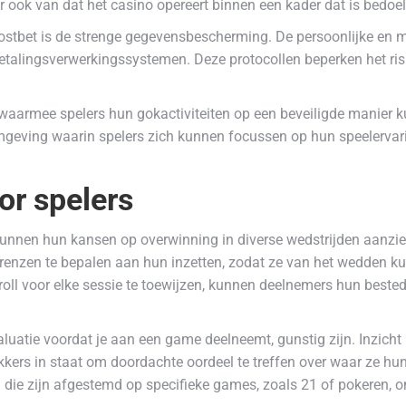
r ook van dat het casino opereert binnen een kader dat is bedo
Mostbet is de strenge gegevensbescherming. De persoonlijke en
etalingsverwerkingssystemen. Deze protocollen beperken het ris
waarmee spelers hun gokactiviteiten op een beveiligde manier ku
geving waarin spelers zich kunnen focussen op hun speelervari
or spelers
kunnen hun kansen op overwinning in diverse wedstrijden aanzie
enzen te bepalen aan hun inzetten, zodat ze van het wedden ku
roll voor elke sessie te toewijzen, kunnen deelnemers hun best
luatie voordat je aan een game deelneemt, gunstig zijn. Inzicht 
kkers in staat om doordachte oordeel te treffen over waar ze hu
ie zijn afgestemd op specifieke games, zoals 21 of pokeren, om