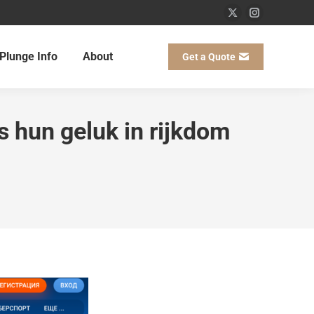
X
Instagram
page
page
Plunge Info
About
opens
opens
Get a Quote
in
in
new
new
window
window
s hun geluk in rijkdom