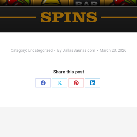
Category:
Uncategorized
By
DallasSaunas.com
March 23, 2026
Share this post
Share
Share
Share
Share
on
on
on
on
Facebook
X
Pinterest
LinkedIn