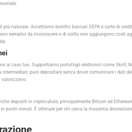
ersonale.
è il più naturale. Accettiamo bonifici bancari SEPA e carte di cred
sono semplici da riconoscere e di solito non aggiungono costi aggi
ida.
nei
nno al caso tuo. Supportiamo portafogli elettronici come Skrill, N
intermediari: puoi depositare senza dover comunicare i dati del
i valorizzano.
 anche depositi in criptovalute, principalmente Bitcoin ed Ether
in pochi minuti. È ottimale per chi cerca la massima discrezione 
razione