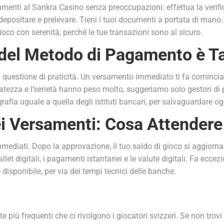
amenti al Sankra Casino senza preoccupazioni: effettua la verifi
depositare e prelevare. Tieni i tuoi documenti a portata di mano. 
ioco con serenità, perché le tue transazioni sono al sicuro.
 del Metodo di Pagamento è T
uestione di praticità. Un versamento immediato ti fa cominciare a
vatezza e l’serietà hanno peso molto, suggeriamo solo gestori di p
afia uguale a quella degli istituti bancari, per salvaguardare og
ei Versamenti: Cosa Attendere
mmediati. Dopo la approvazione, il tuo saldo di gioco si aggiorna
wallet digitali, i pagamenti istantanei e le valute digitali. Fa ecc
 disponibile, per via dei tempi tecnici delle banche.
più frequenti che ci rivolgono i giocatori svizzeri. Se non trovi q