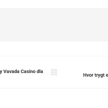
Facebook
X
Pinterest
LinkedIn
y Vavada Casino dla
Hvor trygt 
Next
post: