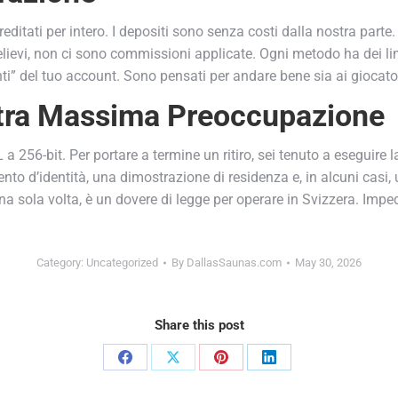
itati per intero. I depositi sono senza costi dalla nostra parte. T
elievi, non ci sono commissioni applicate. Ogni metodo ha dei li
” del tuo account. Sono pensati per andare bene sia ai giocatori
ostra Massima Preoccupazione
 a 256-bit. Per portare a termine un ritiro, sei tenuto a eseguire 
nto d’identità, una dimostrazione di residenza e, in alcuni cas
a sola volta, è un dovere di legge per operare in Svizzera. Impedi
Category:
Uncategorized
By
DallasSaunas.com
May 30, 2026
Share this post
Share
Share
Share
Share
on
on
on
on