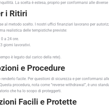
anquillità. La scelta è estesa, proprio per conformarsi alle diverse
i Ritiri
se al metodo scelto. I nostri uffici finanziari lavorano per autoriz
ma realistica delle tempistiche previste:
0 a 24 ore.
3 giorni lavorativi.
tempo è legato dal carico della rete).
pzioni e Procedure
renderlo facile. Per questioni di sicurezza e per conformarsi alle
 Questa procedura, nota come “reverse withdrawal”, è uno standar
atorio che ha lo scopo di proteggerti.
oni Facili e Protette