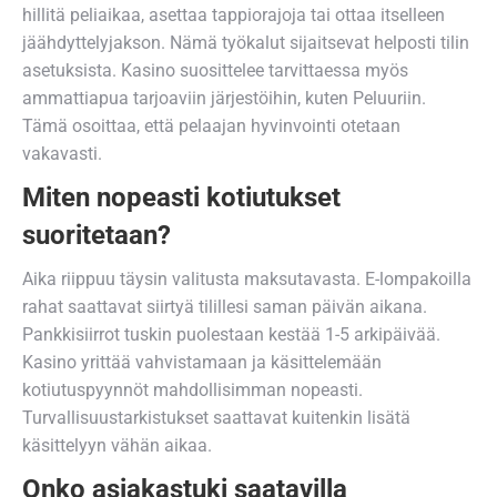
hillitä peliaikaa, asettaa tappiorajoja tai ottaa itselleen
jäähdyttelyjakson. Nämä työkalut sijaitsevat helposti tilin
asetuksista. Kasino suosittelee tarvittaessa myös
ammattiapua tarjoaviin järjestöihin, kuten Peluuriin.
Tämä osoittaa, että pelaajan hyvinvointi otetaan
vakavasti.
Miten nopeasti kotiutukset
suoritetaan?
Aika riippuu täysin valitusta maksutavasta. E-lompakoilla
rahat saattavat siirtyä tilillesi saman päivän aikana.
Pankkisiirrot tuskin puolestaan kestää 1-5 arkipäivää.
Kasino yrittää vahvistamaan ja käsittelemään
kotiutuspyynnöt mahdollisimman nopeasti.
Turvallisuustarkistukset saattavat kuitenkin lisätä
käsittelyyn vähän aikaa.
Onko asiakastuki saatavilla