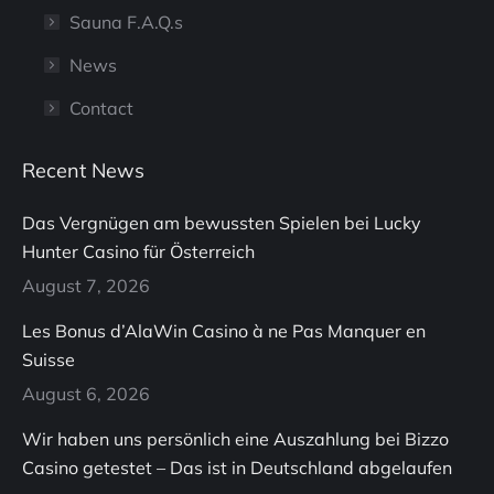
Sauna F.A.Q.s
News
Contact
Recent News
Das Vergnügen am bewussten Spielen bei Lucky
Hunter Casino für Österreich
August 7, 2026
Les Bonus d’AlaWin Casino à ne Pas Manquer en
Suisse
August 6, 2026
Wir haben uns persönlich eine Auszahlung bei Bizzo
Casino getestet – Das ist in Deutschland abgelaufen