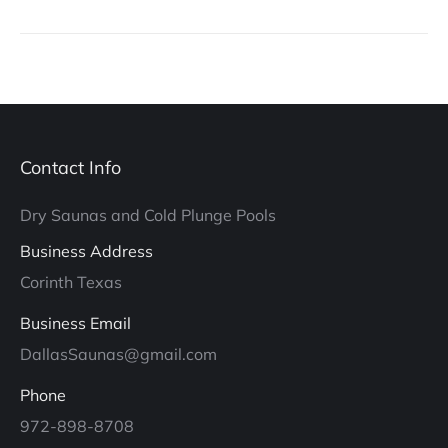
Contact Info
Dry Saunas and Cold Plunge Pools
Business Address
Corinth Texas
Business Email
DallasSaunas@gmail.com
Phone
972-898-8708