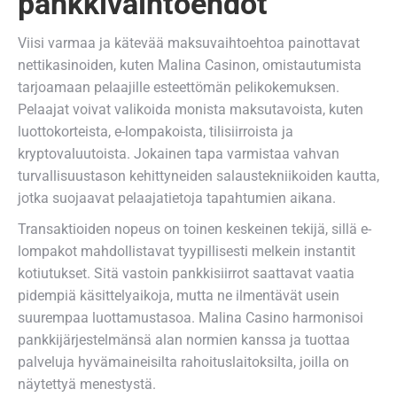
pankkivaihtoehdot
Viisi varmaa ja kätevää maksuvaihtoehtoa painottavat
nettikasinoiden, kuten Malina Casinon, omistautumista
tarjoamaan pelaajille esteettömän pelikokemuksen.
Pelaajat voivat valikoida monista maksutavoista, kuten
luottokorteista, e-lompakoista, tilisiirroista ja
kryptovaluutoista. Jokainen tapa varmistaa vahvan
turvallisuustason kehittyneiden salaustekniikoiden kautta,
jotka suojaavat pelaajatietoja tapahtumien aikana.
Transaktioiden nopeus on toinen keskeinen tekijä, sillä e-
lompakot mahdollistavat tyypillisesti melkein instantit
kotiutukset. Sitä vastoin pankkisiirrot saattavat vaatia
pidempiä käsittelyaikoja, mutta ne ilmentävät usein
suurempaa luottamustasoa. Malina Casino harmonisoi
pankkijärjestelmänsä alan normien kanssa ja tuottaa
palveluja hyvämaineisilta rahoituslaitoksilta, joilla on
näytettyä menestystä.