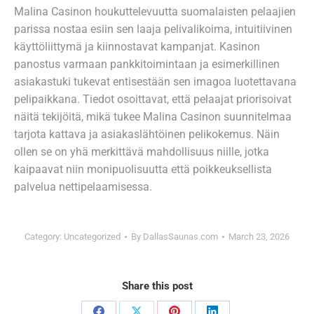
Malina Casinon houkuttelevuutta suomalaisten pelaajien
parissa nostaa esiin sen laaja pelivalikoima, intuitiivinen
käyttöliittymä ja kiinnostavat kampanjat. Kasinon
panostus varmaan pankkitoimintaan ja esimerkillinen
asiakastuki tukevat entisestään sen imagoa luotettavana
pelipaikkana. Tiedot osoittavat, että pelaajat priorisoivat
näitä tekijöitä, mikä tukee Malina Casinon suunnitelmaa
tarjota kattava ja asiakaslähtöinen pelikokemus. Näin
ollen se on yhä merkittävä mahdollisuus niille, jotka
kaipaavat niin monipuolisuutta että poikkeuksellista
palvelua nettipelaamisessa.
Category:
Uncategorized
By
DallasSaunas.com
March 23, 2026
Share this post