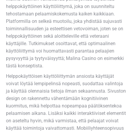
helppokäyttöinen käyttöliittymä, joka on suunniteltu
tehostamaan pelaamiskokemusta kaiken kaikkiaan.
Platformilla on selkeä muotoilu, joka yhdistää sujuvasti
toiminnallisuuden ja esteettisen vetovoiman, joten se on
helppokäyttöinen sekä aloitteleville että veteraani
käyttäjille. Tutkimukset osoittavat, että optimaalinen
käyttöliittymä voi huomattavasti parantaa pelaajien
pysyvyyttä ja tyytyväisyyttä; Malina Casino on esimerkki
tästä konseptista.
Helppokäyttöisen käyttöliittymän ansiosta käyttäjät
voivat löytää lempipelinsä nopeasti, suodattaa valintoja
ja käyttää olennaisia tietoja ilman sekaannusta. Sivuston
design on rakennettu vähentämään kognitiivinen
kuormitus, mikä helpottaa nopeampaa päätöksentekoa
pelaamisen aikana. Lisäksi kaikki interaktiiviset elementit
on aseteltu hyvin, mikä varmistaa, että pelaajat voivat
käyttää toimintoja vaivattomasti. Mobiiliyhteensopivuus