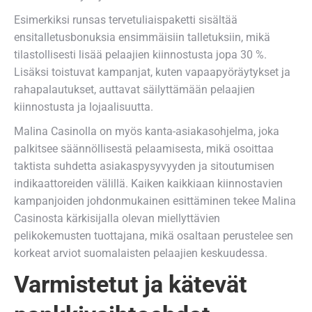
Esimerkiksi runsas tervetuliaispaketti sisältää
ensitalletusbonuksia ensimmäisiin talletuksiin, mikä
tilastollisesti lisää pelaajien kiinnostusta jopa 30 %.
Lisäksi toistuvat kampanjat, kuten vapaapyöräytykset ja
rahapalautukset, auttavat säilyttämään pelaajien
kiinnostusta ja lojaalisuutta.
Malina Casinolla on myös kanta-asiakasohjelma, joka
palkitsee säännöllisestä pelaamisesta, mikä osoittaa
taktista suhdetta asiakaspysyvyyden ja sitoutumisen
indikaattoreiden välillä. Kaiken kaikkiaan kiinnostavien
kampanjoiden johdonmukainen esittäminen tekee Malina
Casinosta kärkisijalla olevan miellyttävien
pelikokemusten tuottajana, mikä osaltaan perustelee sen
korkeat arviot suomalaisten pelaajien keskuudessa.
Varmistetut ja kätevät