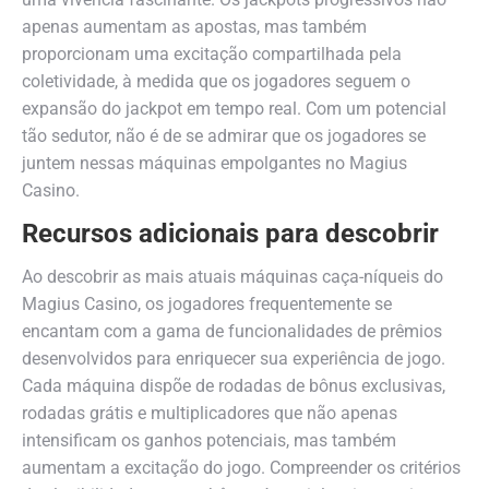
apenas aumentam as apostas, mas também
proporcionam uma excitação compartilhada pela
coletividade, à medida que os jogadores seguem o
expansão do jackpot em tempo real. Com um potencial
tão sedutor, não é de se admirar que os jogadores se
juntem nessas máquinas empolgantes no Magius
Casino.
Recursos adicionais para descobrir
Ao descobrir as mais atuais máquinas caça-níqueis do
Magius Casino, os jogadores frequentemente se
encantam com a gama de funcionalidades de prêmios
desenvolvidos para enriquecer sua experiência de jogo.
Cada máquina dispõe de rodadas de bônus exclusivas,
rodadas grátis e multiplicadores que não apenas
intensificam os ganhos potenciais, mas também
aumentam a excitação do jogo. Compreender os critérios