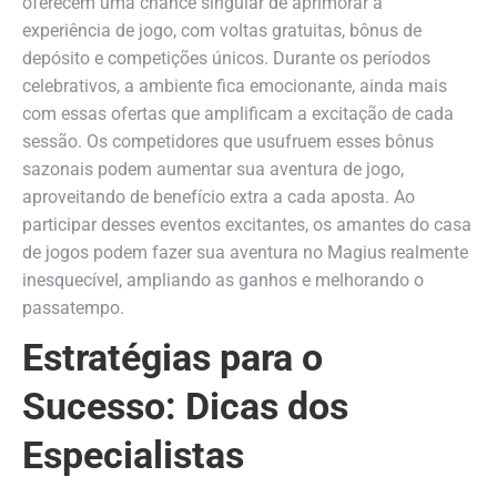
oferecem uma chance singular de aprimorar a
experiência de jogo, com voltas gratuitas, bônus de
depósito e competições únicos. Durante os períodos
celebrativos, a ambiente fica emocionante, ainda mais
com essas ofertas que amplificam a excitação de cada
sessão. Os competidores que usufruem esses bônus
sazonais podem aumentar sua aventura de jogo,
aproveitando de benefício extra a cada aposta. Ao
participar desses eventos excitantes, os amantes do casa
de jogos podem fazer sua aventura no Magius realmente
inesquecível, ampliando as ganhos e melhorando o
passatempo.
Estratégias para o
Sucesso: Dicas dos
Especialistas