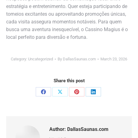
estratégia e entretenimento. Quer esteja participando de
torneios excitantes ou aproveitando promoções únicas,
cada visita assegura momentos notáveis. Para quem
busca uma aventura inesquecível, o Cassino Magius é o
local perfeito para diversão e fortuna.
Category:
Uncategorized
By
DallasSaunas.com
March 23, 2026
Share this post
Share
Share
Share
Share
on
on
on
on
Facebook
X
Pinterest
LinkedIn
Author:
DallasSaunas.com