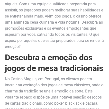
níqueis. Com uma equipe qualificada preparada para
assistir, os jogadores podem melhorar suas habilidades e
se entreter ainda mais. Além dos jogos, o casino oferece
uma animada cena culinária e vida noturna. Descubra as
promoções exclusivas e os eventos empolgantes que
esperam por você, cativando todos os visitantes. O que
espera por aqueles que estão preparados para se render à
emoção?
Descubra a emoção dos
jogos de mesa tradicionais
No Casino Magius, em Portugal, os clientes podem
imergir na excitação dos jogos de mesa clássicos, onde o
charme da tradição se une à emoção da sorte. Este
vibrante espaço dispõe de uma notável seleção de jogos
de cartas tradicionais, como poker, blackjack e bacará,