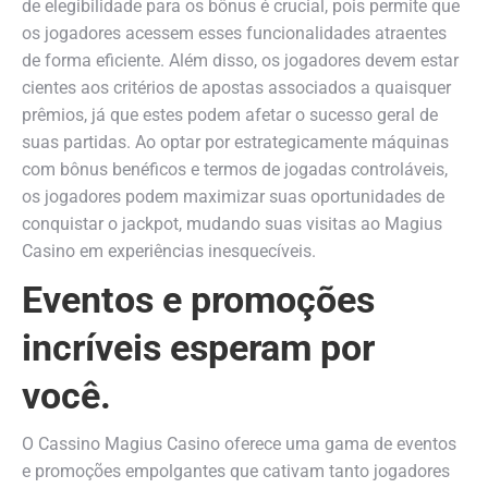
de elegibilidade para os bônus é crucial, pois permite que
os jogadores acessem esses funcionalidades atraentes
de forma eficiente. Além disso, os jogadores devem estar
cientes aos critérios de apostas associados a quaisquer
prêmios, já que estes podem afetar o sucesso geral de
suas partidas. Ao optar por estrategicamente máquinas
com bônus benéficos e termos de jogadas controláveis,
os jogadores podem maximizar suas oportunidades de
conquistar o jackpot, mudando suas visitas ao Magius
Casino em experiências inesquecíveis.
Eventos e promoções
incríveis esperam por
você.
O Cassino Magius Casino oferece uma gama de eventos
e promoções empolgantes que cativam tanto jogadores