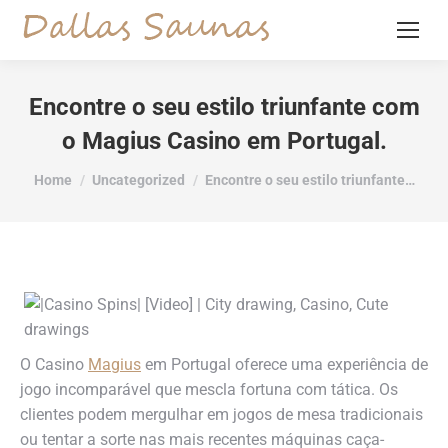
Encontre o seu estilo triunfante com
o Magius Casino em Portugal.
You are here:
Home
Uncategorized
Encontre o seu estilo triunfante…
O Casino
Magius
em Portugal oferece uma experiência de
jogo incomparável que mescla fortuna com tática. Os
clientes podem mergulhar em jogos de mesa tradicionais
ou tentar a sorte nas mais recentes máquinas caça-