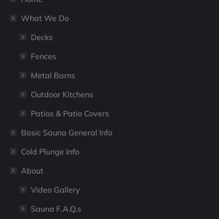
What We Do
Decks
Fences
Metal Barns
Outdoor Kitchens
Patios & Patio Covers
Basic Sauna General Info
Cold Plunge Info
About
Video Gallery
Sauna F.A.Q.s