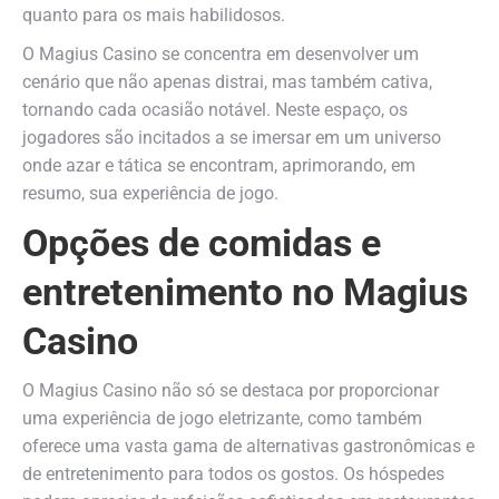
quanto para os mais habilidosos.
O Magius Casino se concentra em desenvolver um
cenário que não apenas distrai, mas também cativa,
tornando cada ocasião notável. Neste espaço, os
jogadores são incitados a se imersar em um universo
onde azar e tática se encontram, aprimorando, em
resumo, sua experiência de jogo.
Opções de comidas e
entretenimento no Magius
Casino
O Magius Casino não só se destaca por proporcionar
uma experiência de jogo eletrizante, como também
oferece uma vasta gama de alternativas gastronômicas e
de entretenimento para todos os gostos. Os hóspedes