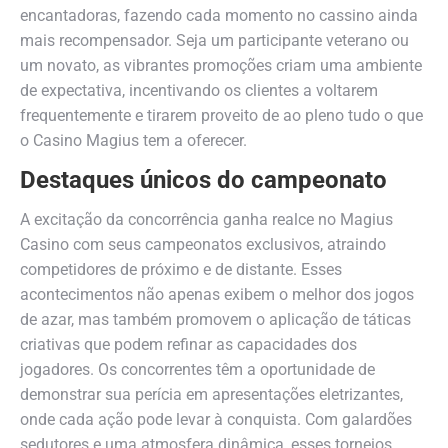
encantadoras, fazendo cada momento no cassino ainda
mais recompensador. Seja um participante veterano ou
um novato, as vibrantes promoções criam uma ambiente
de expectativa, incentivando os clientes a voltarem
frequentemente e tirarem proveito de ao pleno tudo o que
o Casino Magius tem a oferecer.
Destaques únicos do campeonato
A excitação da concorrência ganha realce no Magius
Casino com seus campeonatos exclusivos, atraindo
competidores de próximo e de distante. Esses
acontecimentos não apenas exibem o melhor dos jogos
de azar, mas também promovem o aplicação de táticas
criativas que podem refinar as capacidades dos
jogadores. Os concorrentes têm a oportunidade de
demonstrar sua perícia em apresentações eletrizantes,
onde cada ação pode levar à conquista. Com galardões
sedutores e uma atmosfera dinâmica, esses torneios