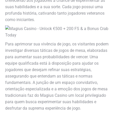
oferecendo aos jogadores a chance de experimentar as
suas habilidades e a sua sorte. Cada jogo possui uma
profunda história, cativando tanto jogadores veteranos
como iniciantes.
Para aprimorar sua vivência de jogo, os visitantes podem
investigar diversas táticas de jogos de mesa, elaboradas
para aumentar suas probabilidades de vencer. Uma
equipe qualificada está à disposição para ajudar os
jogadores que desejam refinar suas estratégias,
assegurando que entendam as táticas e normas
fundamentais. A junção de um espaço convidativo,
orientação especializada e a emoção dos jogos de mesa
tradicionais faz do Magius Casino um local privilegiado
para quem busca experimentar suas habilidades e
desfrutar da suprema experiência de jogo.