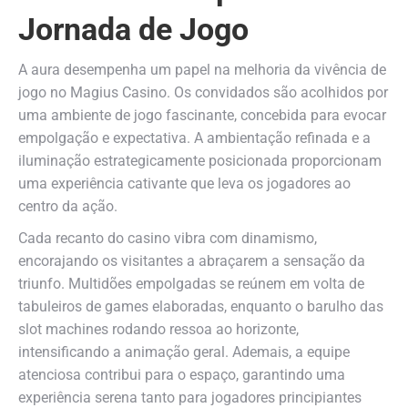
Jornada de Jogo
A aura desempenha um papel na melhoria da vivência de
jogo no Magius Casino. Os convidados são acolhidos por
uma ambiente de jogo fascinante, concebida para evocar
empolgação e expectativa. A ambientação refinada e a
iluminação estrategicamente posicionada proporcionam
uma experiência cativante que leva os jogadores ao
centro da ação.
Cada recanto do casino vibra com dinamismo,
encorajando os visitantes a abraçarem a sensação da
triunfo. Multidões empolgadas se reúnem em volta de
tabuleiros de games elaboradas, enquanto o barulho das
slot machines rodando ressoa ao horizonte,
intensificando a animação geral. Ademais, a equipe
atenciosa contribui para o espaço, garantindo uma
experiência serena tanto para jogadores principiantes