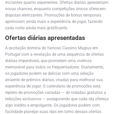
iniciantes quanto experientes. Ofertas diárias apresentam
novas chances, enquanto competições únicos oferecem
disputas eletrizantes. Promoções de bônus temporais
aprimoram ainda mais a experiência de jogar, fazendo
cada visita ainda mais gratificante.
Ofertas diárias apresentadas
A excitação domina do famoso Cassino Magius em
Portugal com a revelação de uma sequência de ofertas
diárias imperdíveis, que prometem uma vivência
memorável para todos os frequentadores. Diariamente,
os jogadores podem se deliciar com uma seleção
atraente de prêmios diárias, criadas para melhorar sua
experiência de jogar. O calendário de promoções está
repleto de promoções variadas — de rodadas gratuitas a
reduções exclusivos — assegurando que cada ida ofereça
algo inédito e empolgante. Os jogadores podem com
facilidade planejar suas idas em torno dessas ofertas