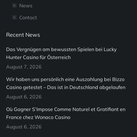
News
Contact
Recent News
Das Vergnügen am bewussten Spielen bei Lucky
Hunter Casino für Österreich
August 7, 2026
Wir haben uns persönlich eine Auszahlung bei Bizzo
Casino getestet – Das ist in Deutschland abgelaufen
August 6, 2026
Où Gagner S’Impose Comme Naturel et Gratifiant en
France chez Wonaco Casino
August 6, 2026