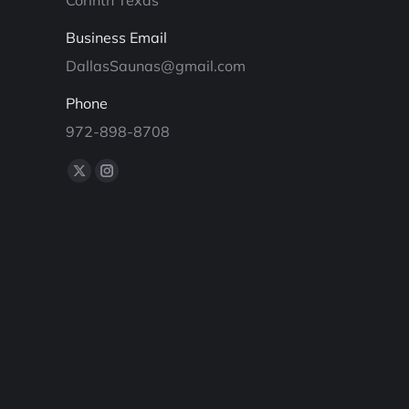
Corinth Texas
Business Email
DallasSaunas@gmail.com
Phone
972-898-8708
Find us on:
X
Instagram
page
page
opens
opens
in
in
new
new
window
window