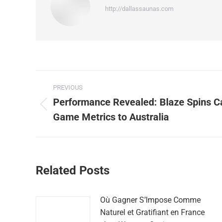
http://dallassaunas.com
Post
PREVIOUS
navigation
Performance Revealed: Blaze Spins C
Previous
Game Metrics to Australia
post:
Related Posts
Où Gagner S’Impose Comme
Naturel et Gratifiant en France