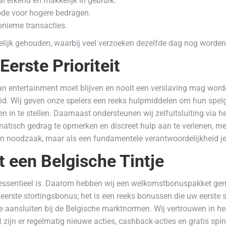
l erkend en makkelijk in gebruik.
ode voor hogere bedragen.
nonieme transacties.
ijk gehouden, waarbij veel verzoeken dezelfde dag nog worden b
erste Prioriteit
an entertainment moet blijven en nooit een verslaving mag wor
eid. Wij geven onze spelers een reeks hulpmiddelen om hun spel
eten in te stellen. Daarnaast ondersteunen wij zelfuitsluiting via 
matisch gedrag te opmerken en discreet hulp aan te verlenen, m
s een noodzaak, maar als een fundamentele verantwoordelijkheid 
 een Belgische Tintje
essentieel is. Daarom hebben wij een welkomstbonuspakket gema
 eerste stortingsbonus; het is een reeks bonussen die uw eerste
 aansluiten bij de Belgische marktnormen. Wij vertrouwen in held
zijn er regelmatig nieuwe acties, cashback-acties en gratis spi