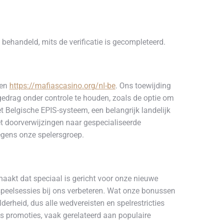
ehandeld, mits de verificatie is gecompleteerd.
den
https://mafiascasino.org/nl-be
. Ons toewijding
gedrag onder controle te houden, zoals de optie om
het Belgische EPIS-systeem, een belangrijk landelijk
et doorverwijzingen naar gespecialiseerde
jegens onze spelersgroep.
akt dat speciaal is gericht voor onze nieuwe
 speelsessies bij ons verbeteren. Wat onze bonussen
erheid, dus alle wedvereisten en spelrestricties
ns promoties, vaak gerelateerd aan populaire