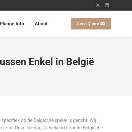
X
Instagram
page
page
Plunge Info
About
opens
opens
Get a Quote
in
in
new
new
window
window
ssen Enkel in België
specifiek op de Belgische speler is gericht. Wij
n zijn. Onze licentie, toegekend door de Belgische