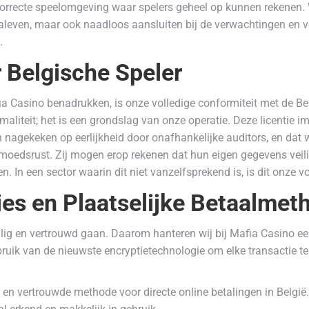
rrecte speelomgeving waar spelers geheel op kunnen rekenen. 
naleven, maar ook naadloos aansluiten bij de verwachtingen en 
.
r Belgische Speler
ia Casino benadrukken, is onze volledige conformiteit met de Be
liteit; het is een grondslag van onze operatie. Deze licentie imp
nagekeken op eerlijkheid door onafhankelijke auditors, en dat wi
moedsrust. Zij mogen erop rekenen dat hun eigen gegevens veilig
n. In een sector waarin dit niet vanzelfsprekend is, is dit onze 
es en Plaatselijke Betaalmet
lig en vertrouwd gaan. Daarom hanteren wij bij Mafia Casino een
ruik van de nieuwste encryptietechnologie om elke transactie t
en vertrouwde methode voor directe online betalingen in België.