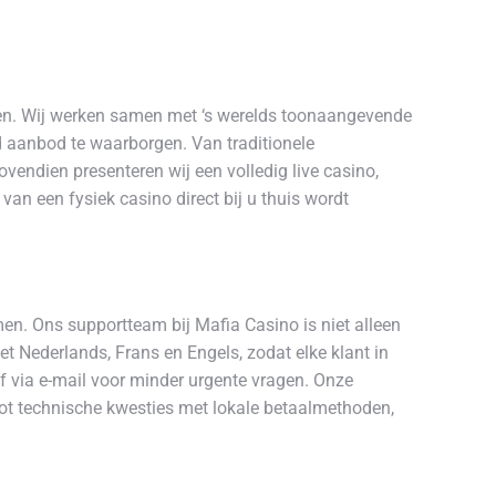
den. Wij werken samen met ‘s werelds toonaangevende
d aanbod te waarborgen. Van traditionele
endien presenteren wij een volledig live casino,
an een fysiek casino direct bij u thuis wordt
en. Ons supportteam bij Mafia Casino is niet alleen
t Nederlands, Frans en Engels, zodat elke klant in
of via e-mail voor minder urgente vragen. Onze
tot technische kwesties met lokale betaalmethoden,