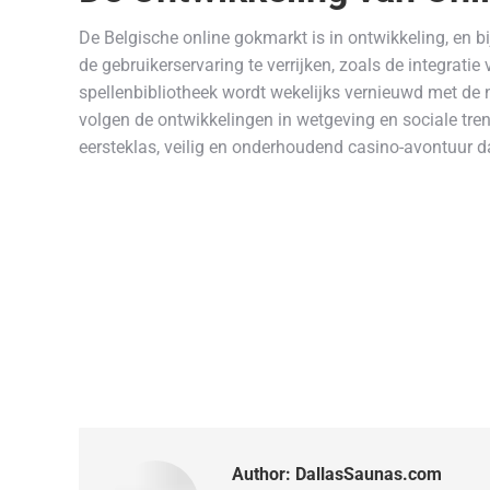
De Belgische online gokmarkt is in ontwikkeling, en b
de gebruikerservaring te verrijken, zoals de integrat
spellenbibliotheek wordt wekelijks vernieuwd met de n
volgen de ontwikkelingen in wetgeving en sociale tr
eersteklas, veilig en onderhoudend casino-avontuur da
Author:
DallasSaunas.com