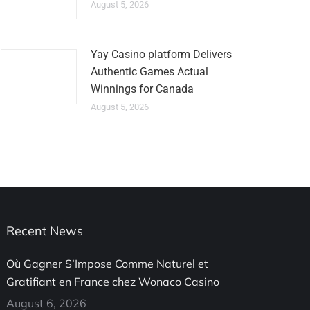
August 5, 2026
Yay Casino platform Delivers
Authentic Games Actual
Winnings for Canada
August 5, 2026
Recent News
Où Gagner S’Impose Comme Naturel et
Gratifiant en France chez Wonaco Casino
August 6, 2026