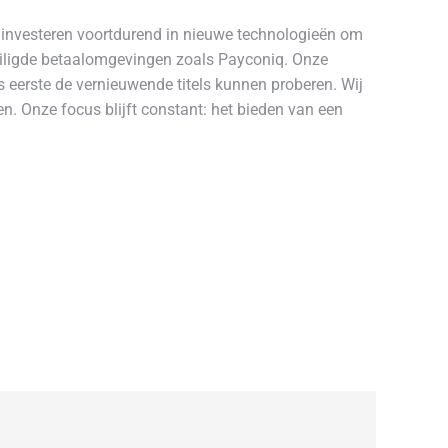
ij investeren voortdurend in nieuwe technologieën om
eveiligde betaalomgevingen zoals Payconiq. Onze
s eerste de vernieuwende titels kunnen proberen. Wij
. Onze focus blijft constant: het bieden van een