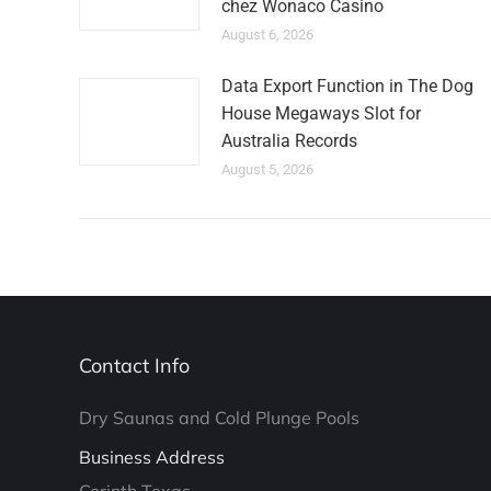
chez Wonaco Casino
August 6, 2026
Data Export Function in The Dog
House Megaways Slot for
Australia Records
August 5, 2026
Contact Info
Dry Saunas and Cold Plunge Pools
Business Address