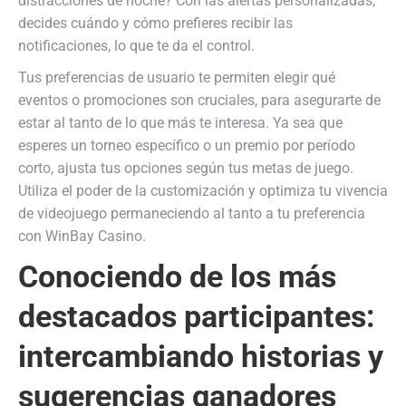
distracciones de noche? Con las alertas personalizadas,
decides cuándo y cómo prefieres recibir las
notificaciones, lo que te da el control.
Tus preferencias de usuario te permiten elegir qué
eventos o promociones son cruciales, para asegurarte de
estar al tanto de lo que más te interesa. Ya sea que
esperes un torneo específico o un premio por período
corto, ajusta tus opciones según tus metas de juego.
Utiliza el poder de la customización y optimiza tu vivencia
de videojuego permaneciendo al tanto a tu preferencia
con WinBay Casino.
Conociendo de los más
destacados participantes:
intercambiando historias y
sugerencias ganadores