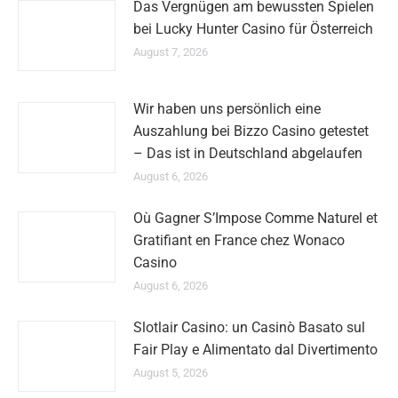
Das Vergnügen am bewussten Spielen
bei Lucky Hunter Casino für Österreich
August 7, 2026
Wir haben uns persönlich eine
Auszahlung bei Bizzo Casino getestet
– Das ist in Deutschland abgelaufen
August 6, 2026
Où Gagner S’Impose Comme Naturel et
Gratifiant en France chez Wonaco
Casino
August 6, 2026
Slotlair Casino: un Casinò Basato sul
Fair Play e Alimentato dal Divertimento
August 5, 2026