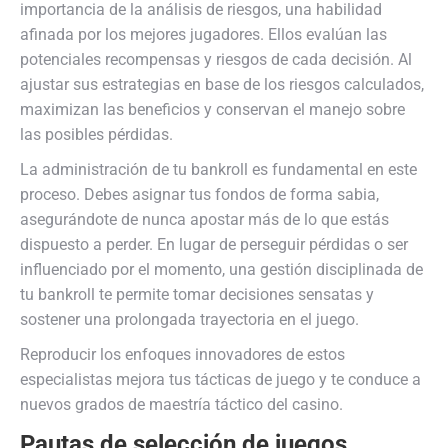
importancia de la análisis de riesgos, una habilidad
afinada por los mejores jugadores. Ellos evalúan las
potenciales recompensas y riesgos de cada decisión. Al
ajustar sus estrategias en base de los riesgos calculados,
maximizan las beneficios y conservan el manejo sobre
las posibles pérdidas.
La administración de tu bankroll es fundamental en este
proceso. Debes asignar tus fondos de forma sabia,
asegurándote de nunca apostar más de lo que estás
dispuesto a perder. En lugar de perseguir pérdidas o ser
influenciado por el momento, una gestión disciplinada de
tu bankroll te permite tomar decisiones sensatas y
sostener una prolongada trayectoria en el juego.
Reproducir los enfoques innovadores de estos
especialistas mejora tus tácticas de juego y te conduce a
nuevos grados de maestría táctico del casino.
Pautas de selección de juegos