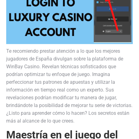
Te recomiendo prestar atención a lo que los mejores
jugadores de España divulgan sobre la plataforma de
WinBay Casino. Revelan técnicas sofisticados que
podrían optimizar tu enfoque de juego. Imagina
perfeccionar tus patrones de apuestas y utilizar la
información en tiempo real como un experto. Sus
revelaciones podrían modificar tu manera de jugar,
brindándote la posibilidad de mejorar tu serie de victorias.
¿Listo para aprender cómo lo hacen? Los secretos están
más al alcance de lo que crees.
Maestría en el juego del