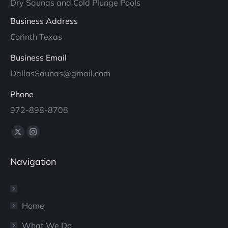
Dry Saunas and Cold Plunge Pools
Business Address
Corinth Texas
Business Email
DallasSaunas@gmail.com
Phone
972-898-8708
Find us on:
X
Instagram
page
page
Navigation
opens
opens
in
in
new
new
window
window
Home
What We Do