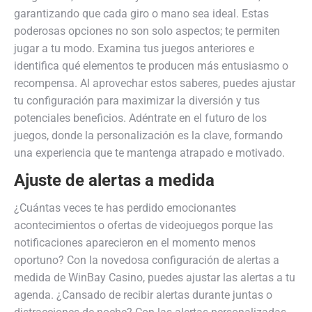
garantizando que cada giro o mano sea ideal. Estas
poderosas opciones no son solo aspectos; te permiten
jugar a tu modo. Examina tus juegos anteriores e
identifica qué elementos te producen más entusiasmo o
recompensa. Al aprovechar estos saberes, puedes ajustar
tu configuración para maximizar la diversión y tus
potenciales beneficios. Adéntrate en el futuro de los
juegos, donde la personalización es la clave, formando
una experiencia que te mantenga atrapado e motivado.
Ajuste de alertas a medida
¿Cuántas veces te has perdido emocionantes
acontecimientos o ofertas de videojuegos porque las
notificaciones aparecieron en el momento menos
oportuno? Con la novedosa configuración de alertas a
medida de WinBay Casino, puedes ajustar las alertas a tu
agenda. ¿Cansado de recibir alertas durante juntas o