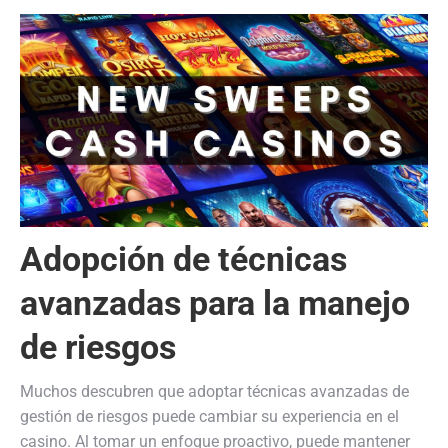
Adopción de técnicas
avanzadas para la manejo
de riesgos
Muchos descubren que adoptar técnicas avanzadas de
gestión de riesgos puede cambiar su experiencia en el
casino. Al tomar un enfoque proactivo, puede mantener