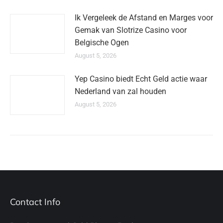
Ik Vergeleek de Afstand en Marges voor
Gemak van Slotrize Casino voor
Belgische Ogen
August 5, 2026
Yep Casino biedt Echt Geld actie waar
Nederland van zal houden
August 5, 2026
Contact Info