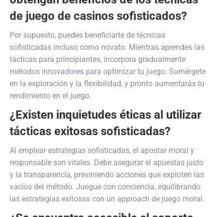
de juego de casinos sofisticados?
Por supuesto, puedes beneficiarte de técnicas
sofisticadas incluso como novato. Mientras aprendes las
tácticas para principiantes, incorpora gradualmente
métodos innovadores para optimizar tu juego. Sumérgete
en la exploración y la flexibilidad, y pronto aumentarás tu
rendimiento en el juego.
¿Existen inquietudes éticas al utilizar
tácticas exitosas sofisticadas?
Al emplear estrategias sofisticadas, el apostar moral y
responsable son vitales. Debe asegurar el apuestas justo
y la transparencia, previniendo acciones que exploten las
vacíos del método. Juegue con conciencia, equilibrando
las estrategias exitosas con un approach de juego moral.