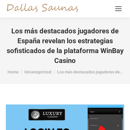
Los más destacados jugadores de
España revelan los estrategias
sofisticados de la plataforma WinBay
Casino
You are here:
Home
Uncategorized
Los más destacados jugadores de…