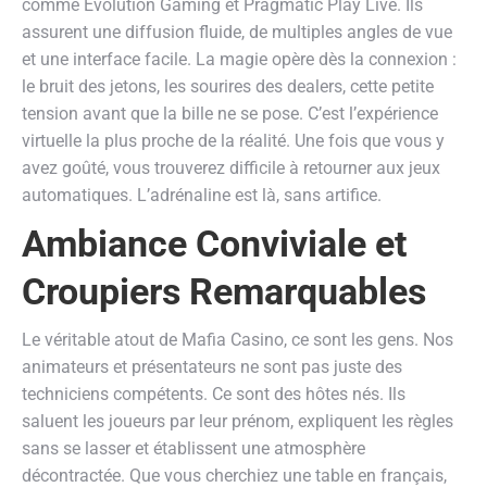
comme Evolution Gaming et Pragmatic Play Live. Ils
assurent une diffusion fluide, de multiples angles de vue
et une interface facile. La magie opère dès la connexion :
le bruit des jetons, les sourires des dealers, cette petite
tension avant que la bille ne se pose. C’est l’expérience
virtuelle la plus proche de la réalité. Une fois que vous y
avez goûté, vous trouverez difficile à retourner aux jeux
automatiques. L’adrénaline est là, sans artifice.
Ambiance Conviviale et
Croupiers Remarquables
Le véritable atout de Mafia Casino, ce sont les gens. Nos
animateurs et présentateurs ne sont pas juste des
techniciens compétents. Ce sont des hôtes nés. Ils
saluent les joueurs par leur prénom, expliquent les règles
sans se lasser et établissent une atmosphère
décontractée. Que vous cherchiez une table en français,