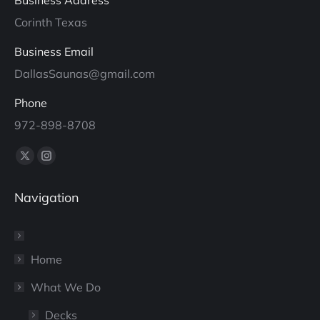
Business Address
Corinth Texas
Business Email
DallasSaunas@gmail.com
Phone
972-898-8708
Find us on:
X
Instagram
page
page
Navigation
opens
opens
in
in
new
new
window
window
Home
What We Do
Decks