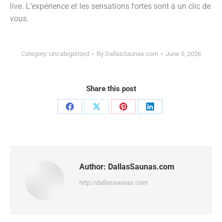
live. L’expérience et les sensations fortes sont à un clic de
vous.
Category:
Uncategorized
By
DallasSaunas.com
June 5, 2026
Share this post
Share
Share
Share
Share
on
on
on
on
Facebook
X
Pinterest
LinkedIn
Author:
DallasSaunas.com
http://dallassaunas.com