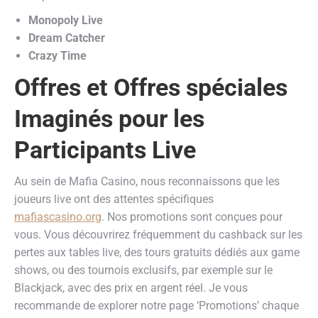
Monopoly Live
Dream Catcher
Crazy Time
Offres et Offres spéciales
Imaginés pour les
Participants Live
Au sein de Mafia Casino, nous reconnaissons que les
joueurs live ont des attentes spécifiques
mafiascasino.org
. Nos promotions sont conçues pour
vous. Vous découvrirez fréquemment du cashback sur les
pertes aux tables live, des tours gratuits dédiés aux game
shows, ou des tournois exclusifs, par exemple sur le
Blackjack, avec des prix en argent réel. Je vous
recommande de explorer notre page ‘Promotions’ chaque