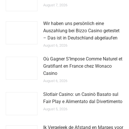
August 7, 2026
Wir haben uns persönlich eine
Auszahlung bei Bizzo Casino getestet
– Das ist in Deutschland abgelaufen
August 6, 2026
Où Gagner S’Impose Comme Naturel et
Gratifiant en France chez Wonaco
Casino
August 6, 2026
Slotlair Casino: un Casinò Basato sul
Fair Play e Alimentato dal Divertimento
August 5, 2026
Ik Vergeleek de Afstand en Marges voor