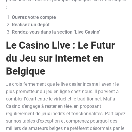
:
Ouvrez votre compte
Réalisez un dépôt
Rendez-vous dans la section ‘Live Casino’
Le Casino Live : Le Futur
du Jeu sur Internet en
Belgique
Je crois fermement que le live dealer incarne l’avenir le
plus prometteur du jeu en ligne chez nous. Il parvient à
combler l’écart entre le virtuel et le traditionnel. Mafia
Casino s’engage à rester en tête, en proposant
régulièrement de jeux inédits et fonctionnalités. Participez
sur nos tables d’exception et comprenez pourquoi des
milliers de amateurs belges ne préfèrent désormais par le