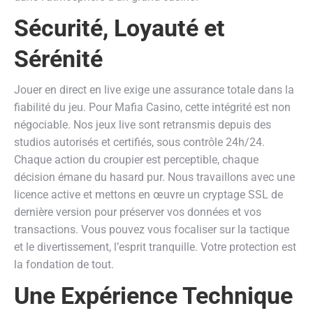
Sécurité, Loyauté et
Sérénité
Jouer en direct en live exige une assurance totale dans la
fiabilité du jeu. Pour Mafia Casino, cette intégrité est non
négociable. Nos jeux live sont retransmis depuis des
studios autorisés et certifiés, sous contrôle 24h/24.
Chaque action du croupier est perceptible, chaque
décision émane du hasard pur. Nous travaillons avec une
licence active et mettons en œuvre un cryptage SSL de
dernière version pour préserver vos données et vos
transactions. Vous pouvez vous focaliser sur la tactique
et le divertissement, l’esprit tranquille. Votre protection est
la fondation de tout.
Une Expérience Technique