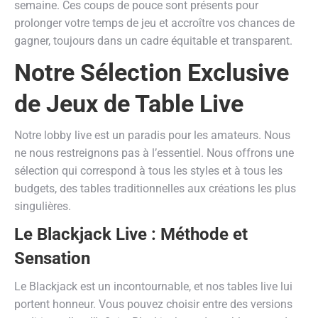
semaine. Ces coups de pouce sont présents pour
prolonger votre temps de jeu et accroître vos chances de
gagner, toujours dans un cadre équitable et transparent.
Notre Sélection Exclusive
de Jeux de Table Live
Notre lobby live est un paradis pour les amateurs. Nous
ne nous restreignons pas à l’essentiel. Nous offrons une
sélection qui correspond à tous les styles et à tous les
budgets, des tables traditionnelles aux créations les plus
singulières.
Le Blackjack Live : Méthode et
Sensation
Le Blackjack est un incontournable, et nos tables live lui
portent honneur. Vous pouvez choisir entre des versions