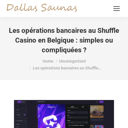
Les opérations bancaires au Shuffle
Casino en Belgique : simples ou
compliquées ?
You are here:
Home
Uncategorized
Les opérations bancaires au Shuffle…