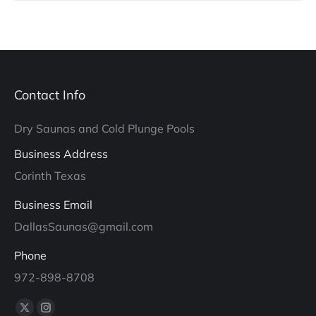
Contact Info
Dry Saunas and Cold Plunge Pools
Business Address
Corinth Texas
Business Email
DallasSaunas@gmail.com
Phone
972-898-8708
Find us on:
X
Instagram