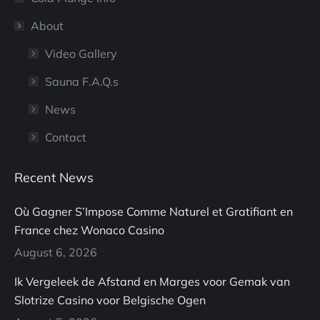
About
Video Gallery
Sauna F.A.Q.s
News
Contact
Recent News
Où Gagner S’Impose Comme Naturel et Gratifiant en
France chez Wonaco Casino
August 6, 2026
Ik Vergeleek de Afstand en Marges voor Gemak van
Slotrize Casino voor Belgische Ogen