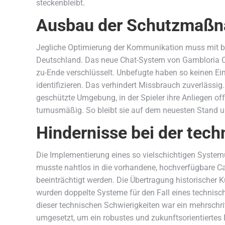
steckenbleibt.
Ausbau der Schutzmaßn
Jegliche Optimierung der Kommunikation muss mit bes
Deutschland. Das neue Chat-System von Gambloria Cas
zu-Ende verschlüsselt. Unbefugte haben so keinen Ei
identifizieren. Das verhindert Missbrauch zuverläss
geschützte Umgebung, in der Spieler ihre Anliegen of
turnusmäßig. So bleibt sie auf dem neuesten Stand un
Hindernisse bei der tec
Die Implementierung eines so vielschichtigen System
musste nahtlos in die vorhandene, hochverfügbare Cas
beeinträchtigt werden. Die Übertragung historischer
wurden doppelte Systeme für den Fall eines technische
dieser technischen Schwierigkeiten war ein mehrschri
umgesetzt, um ein robustes und zukunftsorientiertes 