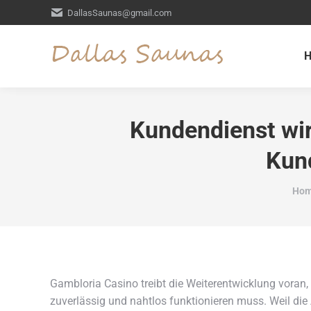
DallasSaunas@gmail.com
Kundendienst wir
Kun
You
Ho
Gambloria Casino treibt die Weiterentwicklung voran
zuverlässig und nahtlos funktionieren muss. Weil d