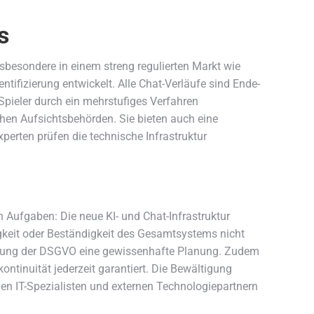
s
sbesondere in einem streng regulierten Markt wie
fizierung entwickelt. Alle Chat-Verläufe sind Ende-
Spieler durch ein mehrstufiges Verfahren
hen Aufsichtsbehörden. Sie bieten auch eine
perten prüfen die technische Infrastruktur
Aufgaben: Die neue KI- und Chat-Infrastruktur
igkeit oder Beständigkeit des Gesamtsystems nicht
folgung der DSGVO eine gewissenhafte Planung. Zudem
ontinuität jederzeit garantiert. Die Bewältigung
nen IT-Spezialisten und externen Technologiepartnern