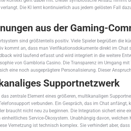
mte Kontext geht dabei mit. Dieser symbiotische Ansatz nimmt d
verlangt. Die KI lernt kontinuierlich aus jedem gelösten Fall daz
nungen aus der Gaming-Com
rtsystem sind größtenteils positiv. Viele Spieler begrüßen die 
tiv kommt an, dass man Verifikationsdokumente direkt im Chat s
dback wird laufend erfasst und wird integriert in die weitere Ent
hilosophie von Gambloria Casino. Die Transparenz im Umgang mi
ch eine noch ausgeprägtere Personalisierung. Dieser Anspruch st
rkanaliges Supportnetzwerk
ist das zentrale Element eines größeren, multikanaligen Supportne
lefonsupport verbunden. Ein Gespräch, das im Chat anfängt, ka
er braucht nicht neu zu beginnen. Die Integration sichert eine ei
 ein einheitliches Service-Ökosystem. Unabhängig davon, welchen
iese Vernetzung ist technisch komplex. Sie verhindert aber, da