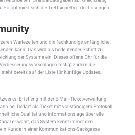
en Mitarbeitern Standardaufgaben ab. Gleichzeitig
u. So optimiert sich die Treffsicherheit der Lösungen
munity
kürzeren Wartezeiten und die fachkundige anfängliche
enden kann. Das wird als bedeutender Schritt zu
wicklung der Systeme ein. Dieses offene Ohr für die
t Verbesserungsvorschlägen festigt zudem die
eht bereits auf der Liste für künftige Updates.
tzwerks. Er ist eng mit der E-Mail-Ticketverwaltung,
nn bei Bedarf als Ticket mit vollständigem Protokoll
nheitliche Qualität und Informationslage über alle
 Kanal er wählt, das System kennt immer den
ss ein Kunde in einer Kommunikations-Sackgasse