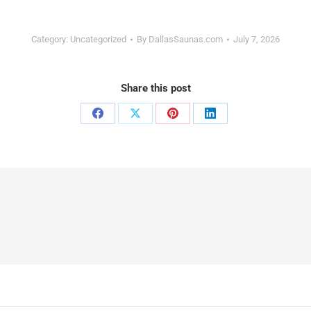
Category:
Uncategorized
By
DallasSaunas.com
July 7, 2026
Share this post
Share
Share
Share
Share
on
on
on
on
Facebook
X
Pinterest
LinkedIn