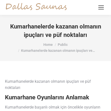
Kumarhanelerde kazanan olmanın
ipuçları ve püf noktaları
You are here:
Home
Public
Kumarhanelerde kazanan olmanın ipuçları ve…
Kumarhanelerde kazanan olmanın ipuçları ve püf
noktaları
Kumarhane Oyunlarını Anlamak
Kumarhanelerde başarılı olmak için öncelikle oyunların