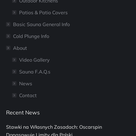
Outdoor Kitchens
Patios & Patio Covers
Basic Sauna General Info
Cold Plunge Info
About
Video Gallery
Sauna F.A.Q.s
News
Contact
Recent News
Stawki na Własnych Zasadach: Oscarspin
Dopasowuje Limity dla Polski