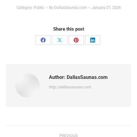
Category:
Public
By
DallasSaunas.com
January 27, 2026
Share this post
Share
Share
Share
Share
on
on
on
on
Facebook
X
Pinterest
LinkedIn
Author:
DallasSaunas.com
http://dallassaunas.com
Post
PREVIOUS