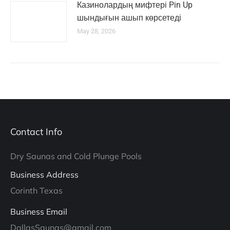
Казинолардың мифтері Pin Up
шындығын ашып көрсетеді
May 28, 2026
Contact Info
Dry Saunas and Cold Plunge Pools
Business Address
Corinth Texas
Business Email
DallasSaunas@gmail.com