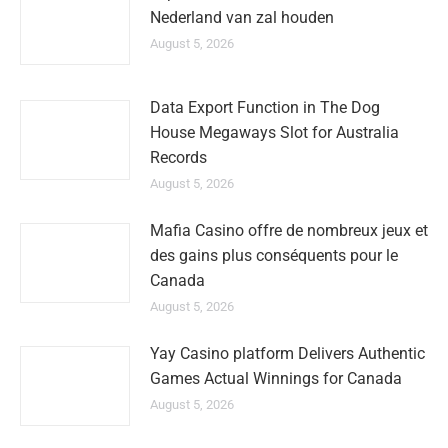
Nederland van zal houden
August 5, 2026
Data Export Function in The Dog
House Megaways Slot for Australia
Records
August 5, 2026
Mafia Casino offre de nombreux jeux et
des gains plus conséquents pour le
Canada
August 5, 2026
Yay Casino platform Delivers Authentic
Games Actual Winnings for Canada
August 5, 2026