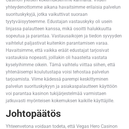
yhteydenottomme aikana havaitsimme erilaisia palvelun
suorituskykyjä, jotka vaikuttivat suoraan
tyytyväisyyteemme. Edustajan vastauskyky oli usein
linjassa palautteen kanssa, mikä osoitti halukkuutta
sopeutua ja parantaa. Vastausaikojen ja tiedon syvyyden
vaihtelut paljastivat kuitenkin parantamisen varaa.
Havaitsimme, että vaikka eräät edustajat tarjosivat
vastauksia nopeasti, joillakin oli haasteita vastata
kyselyihimme oikein. Tämä vaihtelu viittaa siihen, että
yhtenäisempi koulutustapa voisi tehostaa palvelun
tarjoamista. Viime kädessä parempi keskittyminen
palvelun suorituskykyyn ja asiakaspalautteen käyttöön
voi parantaa kasinon tukijärjestelmää varmistaen
jatkuvasti myönteisen kokemuksen kaikille käyttäjille.
Johtopäätös
Yhteenvetona voidaan todeta, että Vegas Hero Casinon