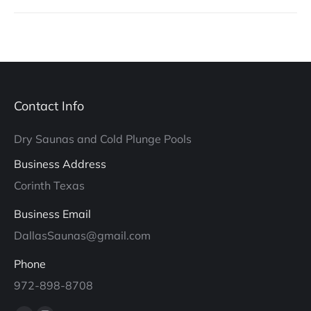
Contact Info
Dry Saunas and Cold Plunge Pools
Business Address
Corinth Texas
Business Email
DallasSaunas@gmail.com
Phone
972-898-8708