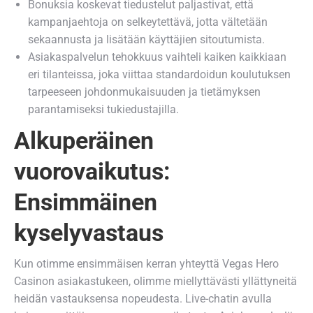
Bonuksia koskevat tiedustelut paljastivat, että
kampanjaehtoja on selkeytettävä, jotta vältetään
sekaannusta ja lisätään käyttäjien sitoutumista.
Asiakaspalvelun tehokkuus vaihteli kaiken kaikkiaan
eri tilanteissa, joka viittaa standardoidun koulutuksen
tarpeeseen johdonmukaisuuden ja tietämyksen
parantamiseksi tukiedustajilla.
Alkuperäinen
vuorovaikutus:
Ensimmäinen
kyselyvastaus
Kun otimme ensimmäisen kerran yhteyttä Vegas Hero
Casinon asiakastukeen, olimme miellyttävästi yllättyneitä
heidän vastauksensa nopeudesta. Live-chatin avulla