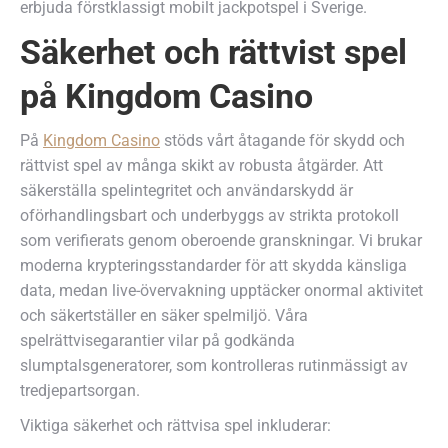
erbjuda förstklassigt mobilt jackpotspel i Sverige.
Säkerhet och rättvist spel
på Kingdom Casino
På
Kingdom Casino
stöds vårt åtagande för skydd och
rättvist spel av många skikt av robusta åtgärder. Att
säkerställa spelintegritet och användarskydd är
oförhandlingsbart och underbyggs av strikta protokoll
som verifierats genom oberoende granskningar. Vi brukar
moderna krypteringsstandarder för att skydda känsliga
data, medan live-övervakning upptäcker onormal aktivitet
och säkertställer en säker spelmiljö. Våra
spelrättvisegarantier vilar på godkända
slumptalsgeneratorer, som kontrolleras rutinmässigt av
tredjepartsorgan.
Viktiga säkerhet och rättvisa spel inkluderar: