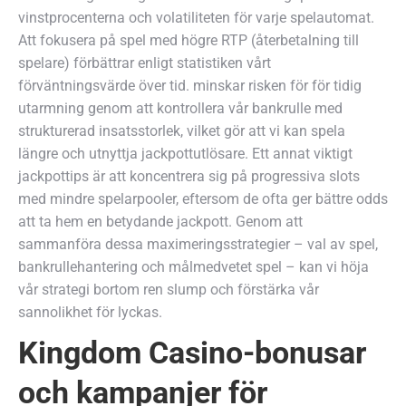
vinstprocenterna och volatiliteten för varje spelautomat.
Att fokusera på spel med högre RTP (återbetalning till
spelare) förbättrar enligt statistiken vårt
förväntningsvärde över tid. minskar risken för för tidig
utarmning genom att kontrollera vår bankrulle med
strukturerad insatsstorlek, vilket gör att vi kan spela
längre och utnyttja jackpottutlösare. Ett annat viktigt
jackpottips är att koncentrera sig på progressiva slots
med mindre spelarpooler, eftersom de ofta ger bättre odds
att ta hem en betydande jackpott. Genom att
sammanföra dessa maximeringsstrategier – val av spel,
bankrullehantering och målmedvetet spel – kan vi höja
vår strategi bortom ren slump och förstärka vår
sannolikhet för lyckas.
Kingdom Casino-bonusar
och kampanjer för