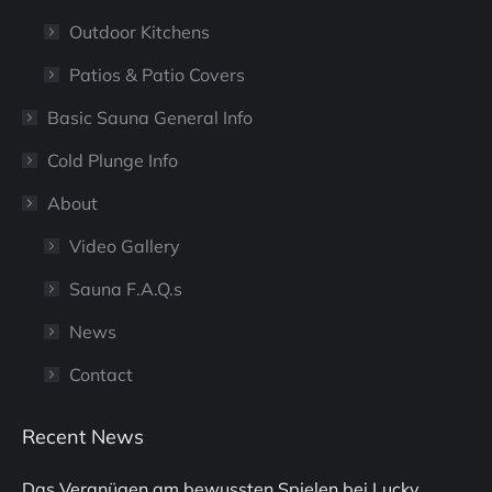
Outdoor Kitchens
Patios & Patio Covers
Basic Sauna General Info
Cold Plunge Info
About
Video Gallery
Sauna F.A.Q.s
News
Contact
Recent News
Das Vergnügen am bewussten Spielen bei Lucky