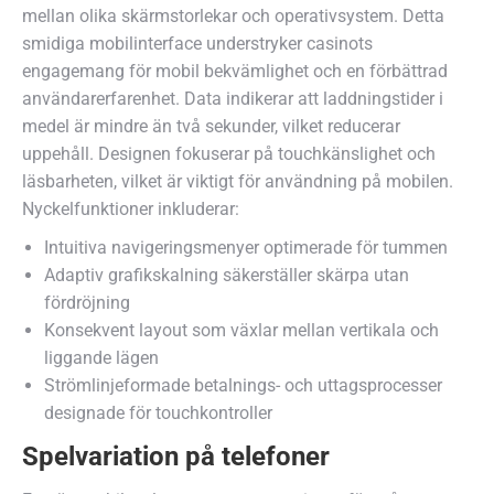
mellan olika skärmstorlekar och operativsystem. Detta
smidiga mobilinterface understryker casinots
engagemang för mobil bekvämlighet och en förbättrad
användarerfarenhet. Data indikerar att laddningstider i
medel är mindre än två sekunder, vilket reducerar
uppehåll. Designen fokuserar på touchkänslighet och
läsbarheten, vilket är viktigt för användning på mobilen.
Nyckelfunktioner inkluderar:
Intuitiva navigeringsmenyer optimerade för tummen
Adaptiv grafikskalning säkerställer skärpa utan
fördröjning
Konsekvent layout som växlar mellan vertikala och
liggande lägen
Strömlinjeformade betalnings- och uttagsprocesser
designade för touchkontroller
Spelvariation på telefoner