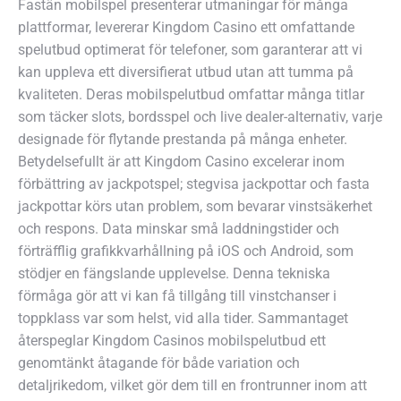
Fastän mobilspel presenterar utmaningar för många
plattformar, levererar Kingdom Casino ett omfattande
spelutbud optimerat för telefoner, som garanterar att vi
kan uppleva ett diversifierat utbud utan att tumma på
kvaliteten. Deras mobilspelutbud omfattar många titlar
som täcker slots, bordsspel och live dealer-alternativ, varje
designade för flytande prestanda på många enheter.
Betydelsefullt är att Kingdom Casino excelerar inom
förbättring av jackpotspel; stegvisa jackpottar och fasta
jackpottar körs utan problem, som bevarar vinstsäkerhet
och respons. Data minskar små laddningstider och
förträfflig grafikkvarhållning på iOS och Android, som
stödjer en fängslande upplevelse. Denna tekniska
förmåga gör att vi kan få tillgång till vinstchanser i
toppklass var som helst, vid alla tider. Sammantaget
återspeglar Kingdom Casinos mobilspelutbud ett
genomtänkt åtagande för både variation och
detaljrikedom, vilket gör dem till en frontrunner inom att