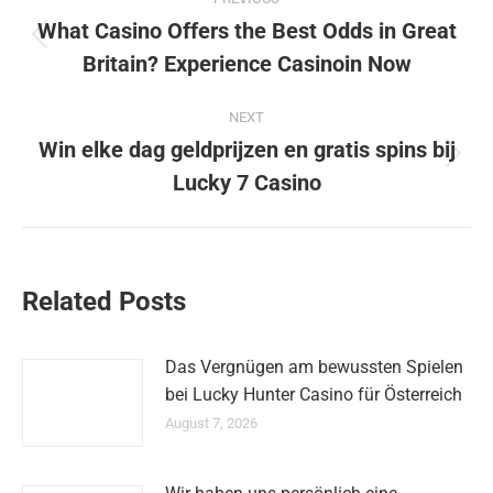
navigation
What Casino Offers the Best Odds in Great
Previous
Britain? Experience Casinoin Now
post:
NEXT
Win elke dag geldprijzen en gratis spins bij
Next
Lucky 7 Casino
post:
Related Posts
Das Vergnügen am bewussten Spielen
bei Lucky Hunter Casino für Österreich
August 7, 2026