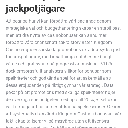
jackpotjägare
Att begripa hur vi kan förbättra vårt spelande genom
strategiska val och budgethantering skapar en stabil bas,
men att dra nytta av casinobonusar kan ännu mer
förbättra våra chanser att säkra storvinster. Kingdom
Casino erbjuder särskilda promotions skräddarsydda just
för jackpotjägare, med insättningsmatcher med högt
värde och gratissnurr på progressiva maskiner. Vi bör
dock omsorgsfullt analysera villkor för bonusar som
spelkriterier och godkända spel för att säkerställa att
dessa erbjudanden på riktigt gynnar vår strategi. Data
pekar på att promotions med skäliga spelkriterier höjer
den verkliga spelbudgeten med upp till 20 %, vilket ökar
vår förmåga att hålla mer utdragna spelsessioner. Genom
att systematiskt använda Kingdom Casinos bonusar i vår
taktik kapitaliserar vi på mervärde utan att äventyra