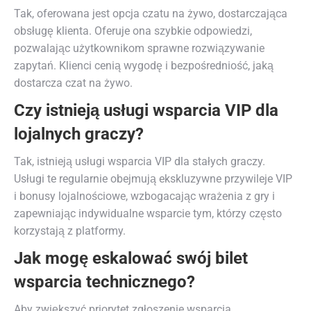
Tak, oferowana jest opcja czatu na żywo, dostarczająca
obsługę klienta. Oferuje ona szybkie odpowiedzi,
pozwalając użytkownikom sprawne rozwiązywanie
zapytań. Klienci cenią wygodę i bezpośredniość, jaką
dostarcza czat na żywo.
Czy istnieją usługi wsparcia VIP dla
lojalnych graczy?
Tak, istnieją usługi wsparcia VIP dla stałych graczy.
Usługi te regularnie obejmują ekskluzywne przywileje VIP
i bonusy lojalnościowe, wzbogacając wrażenia z gry i
zapewniając indywidualne wsparcie tym, którzy często
korzystają z platformy.
Jak mogę eskalować swój bilet
wsparcia technicznego?
Aby zwiększyć priorytet zgłoszenie wsparcia