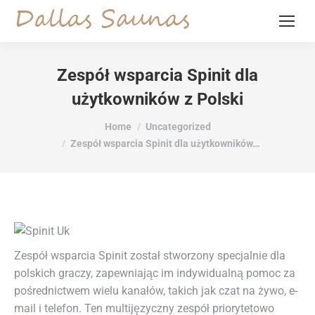
Zespół wsparcia Spinit dla
użytkowników z Polski
You are here:
Home
Uncategorized
Zespół wsparcia Spinit dla użytkowników…
Zespół wsparcia Spinit został stworzony specjalnie dla
polskich graczy, zapewniając im indywidualną pomoc za
pośrednictwem wielu kanałów, takich jak czat na żywo, e-
mail i telefon. Ten multijęzyczny zespół priorytetowo