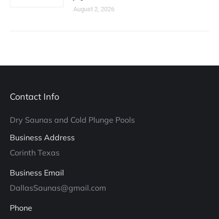
August 2, 2026
Contact Info
Dry Saunas and Cold Plunge Pools
Business Address
Corinth Texas
Business Email
DallasSaunas@gmail.com
Phone