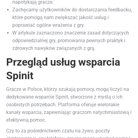
napotykają gracze.
Zachęcamy użytkowników do dostarczania feedbacku,
które pomogą nam zwiększać jakość usług i
poprawiać ogólne wrażenia z gry.
W artykule zaznaczono znaczenie zasad dotyczących
odpowiedzialnej gry, promowania pewnych praktyk i
zdrowych nawyków związanych z grą.
Przegląd usług wsparcia
Spinit
Gracze w Polsce, którzy szukają pomocy, mogą liczyć na
dedykowane wsparcie Spinit, stworzone z myślą o ich
osobistych potrzebach. Platforma oferuje wielorakie
kanały wsparcia, zapewniając graczom natychmiastową i
efektywną pomoc.
Czy to za pośrednictwem czatu na żywo, poczty