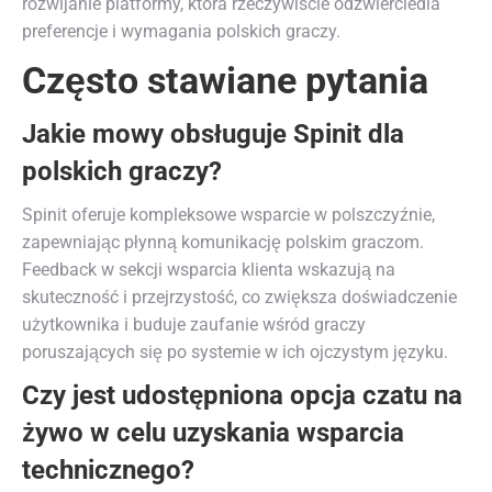
rozwijanie platformy, która rzeczywiście odzwierciedla
preferencje i wymagania polskich graczy.
Często stawiane pytania
Jakie mowy obsługuje Spinit dla
polskich graczy?
Spinit oferuje kompleksowe wsparcie w polszczyźnie,
zapewniając płynną komunikację polskim graczom.
Feedback w sekcji wsparcia klienta wskazują na
skuteczność i przejrzystość, co zwiększa doświadczenie
użytkownika i buduje zaufanie wśród graczy
poruszających się po systemie w ich ojczystym języku.
Czy jest udostępniona opcja czatu na
żywo w celu uzyskania wsparcia
technicznego?