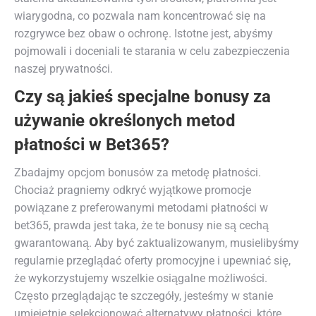
wiarygodna, co pozwala nam koncentrować się na
rozgrywce bez obaw o ochronę. Istotne jest, abyśmy
pojmowali i doceniali te starania w celu zabezpieczenia
naszej prywatności.
Czy są jakieś specjalne bonusy za
używanie określonych metod
płatności w Bet365?
Zbadajmy opcjom bonusów za metodę płatności.
Chociaż pragniemy odkryć wyjątkowe promocje
powiązane z preferowanymi metodami płatności w
bet365, prawda jest taka, że te bonusy nie są cechą
gwarantowaną. Aby być zaktualizowanym, musielibyśmy
regularnie przeglądać oferty promocyjne i upewniać się,
że wykorzystujemy wszelkie osiągalne możliwości.
Często przeglądając te szczegóły, jesteśmy w stanie
umiejętnie selekcjonować alternatywy płatności, które