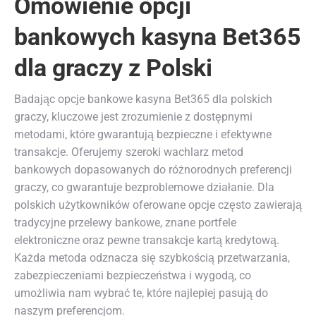
Omówienie opcji
bankowych kasyna Bet365
dla graczy z Polski
Badając opcje bankowe kasyna Bet365 dla polskich
graczy, kluczowe jest zrozumienie z dostępnymi
metodami, które gwarantują bezpieczne i efektywne
transakcje. Oferujemy szeroki wachlarz metod
bankowych dopasowanych do różnorodnych preferencji
graczy, co gwarantuje bezproblemowe działanie. Dla
polskich użytkowników oferowane opcje często zawierają
tradycyjne przelewy bankowe, znane portfele
elektroniczne oraz pewne transakcje kartą kredytową.
Każda metoda odznacza się szybkością przetwarzania,
zabezpieczeniami bezpieczeństwa i wygodą, co
umożliwia nam wybrać te, które najlepiej pasują do
naszym preferencjom.