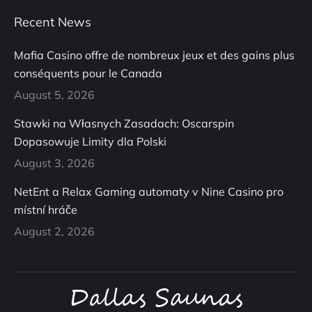
Recent News
Mafia Casino offre de nombreux jeux et des gains plus
conséquents pour le Canada
August 5, 2026
Stawki na Własnych Zasadach: Oscarspin
Dopasowuje Limity dla Polski
August 3, 2026
NetEnt a Relax Gaming automaty v Nine Casino pro
místní hráče
August 2, 2026