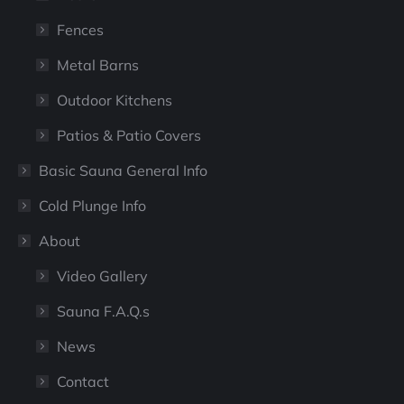
Fences
Metal Barns
Outdoor Kitchens
Patios & Patio Covers
Basic Sauna General Info
Cold Plunge Info
About
Video Gallery
Sauna F.A.Q.s
News
Contact