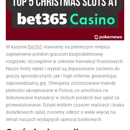
W kasynie
Bet365
stawiamy na pierwszym miejscu
zapewnienie polskim graczom bezproblemowej
rozgrywki, szczególnie w zakresie transakcji finansowych.
Nasze limity wpłat i wypłat są dopasowane zarówno do
graczy sporadycznych, jak i high rollerów, gwarantując
odpowiedzialną grę. Oferujemy zróżnicowane metody
płatności akceptowane w Polsce, co umożliwia na
dokonywanie transakcji w złotych polskich bez opłat za
przewalutowanie. Dzięki krótkim czasom realizacji i braku
dodatkowych opłat, możemy odkryć o wiele więcej na
temat naszych wydajnych operacji bankowych.