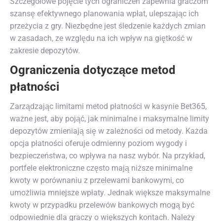
Szczegółowe pojęcie tych ograniczeń zapewnia graczom
szansę efektywnego planowania wpłat, ulepszając ich
przeżycia z gry. Niezbędne jest śledzenie każdych zmian
w zasadach, ze względu na ich wpływ na giętkość w
zakresie depozytów.
Ograniczenia dotyczące metod
płatności
Zarządzając limitami metod płatności w kasynie Bet365,
ważne jest, aby pojąć, jak minimalne i maksymalne limity
depozytów zmieniają się w zależności od metody. Każda
opcja płatności oferuje odmienny poziom wygody i
bezpieczeństwa, co wpływa na nasz wybór. Na przykład,
portfele elektroniczne często mają niższe minimalne
kwoty w porównaniu z przelewami bankowymi, co
umożliwia mniejsze wpłaty. Jednak większe maksymalne
kwoty w przypadku przelewów bankowych mogą być
odpowiednie dla graczy o większych kontach. Należy