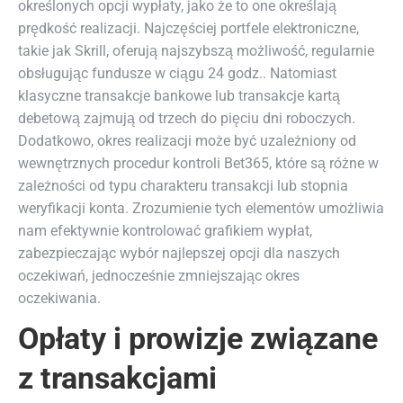
określonych opcji wypłaty, jako że to one określają
prędkość realizacji. Najczęściej portfele elektroniczne,
takie jak Skrill, oferują najszybszą możliwość, regularnie
obsługując fundusze w ciągu 24 godz.. Natomiast
klasyczne transakcje bankowe lub transakcje kartą
debetową zajmują od trzech do pięciu dni roboczych.
Dodatkowo, okres realizacji może być uzależniony od
wewnętrznych procedur kontroli Bet365, które są różne w
zależności od typu charakteru transakcji lub stopnia
weryfikacji konta. Zrozumienie tych elementów umożliwia
nam efektywnie kontrolować grafikiem wypłat,
zabezpieczając wybór najlepszej opcji dla naszych
oczekiwań, jednocześnie zmniejszając okres
oczekiwania.
Opłaty i prowizje związane
z transakcjami