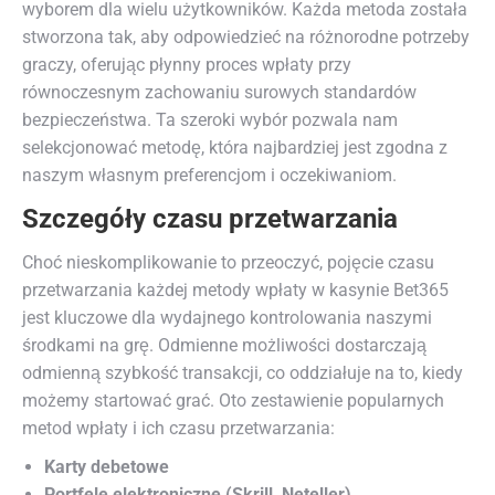
wyborem dla wielu użytkowników. Każda metoda została
stworzona tak, aby odpowiedzieć na różnorodne potrzeby
graczy, oferując płynny proces wpłaty przy
równoczesnym zachowaniu surowych standardów
bezpieczeństwa. Ta szeroki wybór pozwala nam
selekcjonować metodę, która najbardziej jest zgodna z
naszym własnym preferencjom i oczekiwaniom.
Szczegóły czasu przetwarzania
Choć nieskomplikowanie to przeoczyć, pojęcie czasu
przetwarzania każdej metody wpłaty w kasynie Bet365
jest kluczowe dla wydajnego kontrolowania naszymi
środkami na grę. Odmienne możliwości dostarczają
odmienną szybkość transakcji, co oddziałuje na to, kiedy
możemy startować grać. Oto zestawienie popularnych
metod wpłaty i ich czasu przetwarzania:
Karty debetowe
Portfele elektroniczne (Skrill, Neteller)