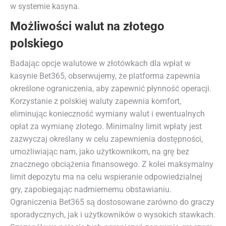
w systemie kasyna.
Możliwości walut na złotego
polskiego
Badając opcje walutowe w złotówkach dla wpłat w
kasynie Bet365, obserwujemy, że platforma zapewnia
określone ograniczenia, aby zapewnić płynność operacji.
Korzystanie z polskiej waluty zapewnia komfort,
eliminując konieczność wymiany walut i ewentualnych
opłat za wymianę złotego. Minimalny limit wpłaty jest
zazwyczaj określany w celu zapewnienia dostępności,
umożliwiając nam, jako użytkownikom, na grę bez
znacznego obciążenia finansowego. Z kolei maksymalny
limit depozytu ma na celu wspieranie odpowiedzialnej
gry, zapobiegając nadmiernemu obstawianiu.
Ograniczenia Bet365 są dostosowane zarówno do graczy
sporadycznych, jak i użytkowników o wysokich stawkach.