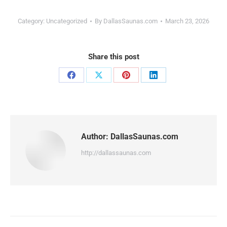
Category:
Uncategorized
By
DallasSaunas.com
March 23, 2026
Share this post
Share
Share
Share
Share
on
on
on
on
Facebook
X
Pinterest
LinkedIn
Author:
DallasSaunas.com
http://dallassaunas.com
Post