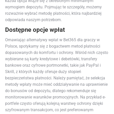
każda opcja wiąże się z określonym minimalnym
wymogiem depozytu. Pojmując te szczegóły, możemy
rozważnie wybrać metodę płatności, która najbardziej
odpowiada naszym potrzebom.
Dostępne opcje wpłat
Omawiając alternatywy wpłat w Bet365 dla graczy w
Polsce, spotykamy się z bogactwem metod płatności
dopasowanych do komfortu i ochrony. Wśród nich często
wybierane są karty kredytowe i debetówki, transfery
bankowe oraz cyfrowe portmonetki, takie jak PayPal i
Skrill, z których każdy oferuje duży stopień
bezpieczeństwa płatności. Należy pamiętać, że selekcja
metody wpłaty może mieć oddziaływanie na uprawnienie
do bonusów od depozytu, dlatego rekomenduje się
monitorowanie warunków promocyjnych. Na przykład e-
portfele często oferują kolejną warstwę ochrony dzięki
szyfrowanym transakcjom, co jest preferowanym