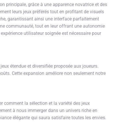
ion principale, grâce à une apparence novatrice et des
ent leurs jeux préférés tout en profitant de visuels
che, garantissant ainsi une interface parfaitement
à une communauté, tout en leur offrant une autonomie
 expérience utilisateur soignée est nécessaire pour
eux étendue et diversifiée proposée aux joueurs.
s goûts. Cette expansion améliore non seulement notre
 comment la sélection et la variété des jeux
lement à nous immerger dans un univers riche en
ance élégante qui saura satisfaire toutes les envies.