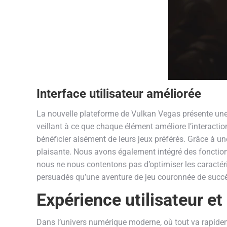
Interface utilisateur améliorée
La nouvelle plateforme de Vulkan Vegas présente une in
veillant à ce que chaque élément améliore l’interaction
bénéficier aisément de leurs jeux préférés. Grâce à 
plaisante. Nous avons également intégré des fonctionna
nous ne nous contentons pas d’optimiser les caracté
persuadés qu’une aventure de jeu couronnée de succè
Expérience utilisateur et
Dans l’univers numérique moderne, où tout va rapidemen