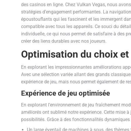
des casinos en ligne. Chez Vulkan Vegas, nous avons f
stratégies d’engagement performantes. La navigation s
époustouflants qui les fascinent et les immergent dan
compatible avec tous les appareils. Ce souci du détai
individuelle, ce qui nous permet de satisfaire à des 
créer des liens durables avec nos joueurs.
Optimisation du choix et 
En explorant les impressionnantes améliorations appo
Avec une sélection variée allant des grands classique
expérience de jeu, mais nous permet également de res
Expérience de jeu optimisée
En explorant l’environnement de jeu fraîchement mode
améliorés ont sublimé notre expérience. Cette mise à
possibilités. Grâce à des fonctionnalités dynamiques 
Un large éventail de machines à sous, des thèmes