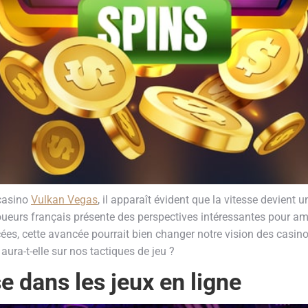
 casino
Vulkan Vegas
, il apparaît évident que la vitesse devient 
oueurs français présente des perspectives intéressantes pour amé
cées, cette avancée pourrait bien changer notre vision des casino
aura-t-elle sur nos tactiques de jeu ?
e dans les jeux en ligne