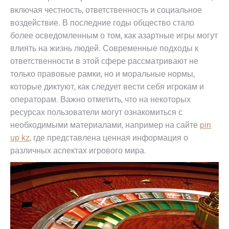
включая честность, ответственность и социальное
воздействие. В последние годы общество стало
более осведомленным о том, как азартные игры могут
влиять на жизнь людей. Современные подходы к
ответственности в этой сфере рассматривают не
только правовые рамки, но и моральные нормы,
которые диктуют, как следует вести себя игрокам и
операторам. Важно отметить, что на некоторых
ресурсах пользователи могут ознакомиться с
необходимыми материалами, например на сайте
pin
up kz
, где представлена ценная информация о
различных аспектах игрового мира.