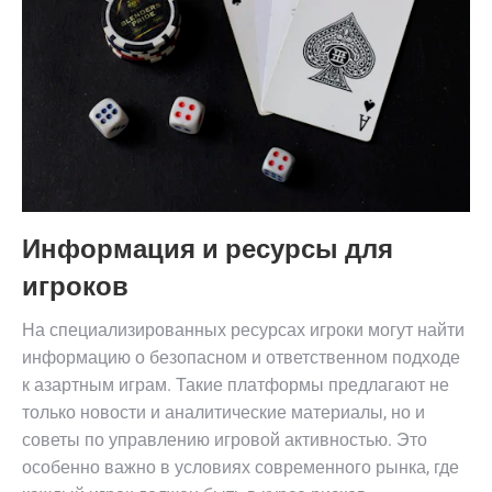
Информация и ресурсы для
игроков
На специализированных ресурсах игроки могут найти
информацию о безопасном и ответственном подходе
к азартным играм. Такие платформы предлагают не
только новости и аналитические материалы, но и
советы по управлению игровой активностью. Это
особенно важно в условиях современного рынка, где