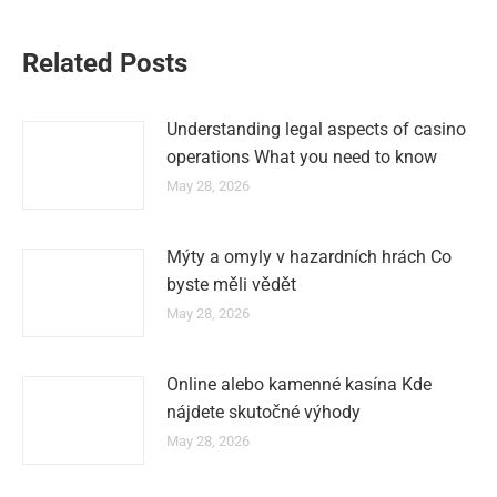
Related Posts
Understanding legal aspects of casino
operations What you need to know
May 28, 2026
Mýty a omyly v hazardních hrách Co
byste měli vědět
May 28, 2026
Online alebo kamenné kasína Kde
nájdete skutočné výhody
May 28, 2026