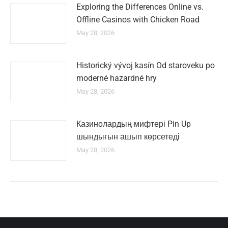
Exploring the Differences Online vs.
Offline Casinos with Chicken Road
May 28, 2026
Historický vývoj kasín Od staroveku po
moderné hazardné hry
May 28, 2026
Казинолардың мифтері Pin Up
шындығын ашып көрсетеді
May 28, 2026