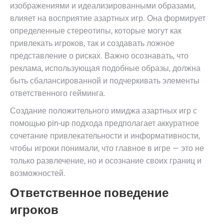
изображениями и идеализированными образами,
влияет на восприятие азартных игр. Она формирует
определенные стереотипы, которые могут как
привлекать игроков, так и создавать ложное
представление о рисках. Важно осознавать, что
реклама, использующая подобные образы, должна
быть сбалансированной и подчеркивать элементы
ответственного гейминга.
Создание положительного имиджа азартных игр с
помощью pin-up подхода предполагает аккуратное
сочетание привлекательности и информативности,
чтобы игроки понимали, что главное в игре — это не
только развлечение, но и осознание своих границ и
возможностей.
Ответственное поведение
игроков