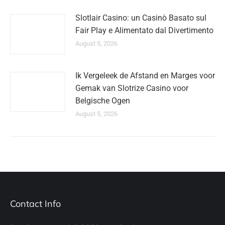
Slotlair Casino: un Casinò Basato sul
Fair Play e Alimentato dal Divertimento
August 5, 2026
Ik Vergeleek de Afstand en Marges voor
Gemak van Slotrize Casino voor
Belgische Ogen
August 5, 2026
Contact Info