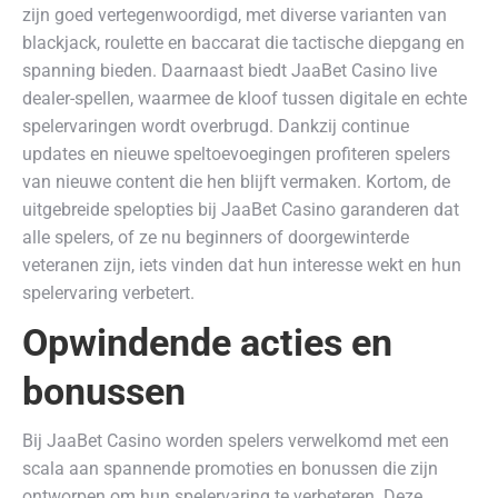
zijn goed vertegenwoordigd, met diverse varianten van
blackjack, roulette en baccarat die tactische diepgang en
spanning bieden. Daarnaast biedt JaaBet Casino live
dealer-spellen, waarmee de kloof tussen digitale en echte
spelervaringen wordt overbrugd. Dankzij continue
updates en nieuwe speltoevoegingen profiteren spelers
van nieuwe content die hen blijft vermaken. Kortom, de
uitgebreide spelopties bij JaaBet Casino garanderen dat
alle spelers, of ze nu beginners of doorgewinterde
veteranen zijn, iets vinden dat hun interesse wekt en hun
spelervaring verbetert.
Opwindende acties en
bonussen
Bij JaaBet Casino worden spelers verwelkomd met een
scala aan spannende promoties en bonussen die zijn
ontworpen om hun spelervaring te verbeteren. Deze