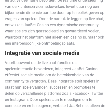
en active deelname bevordert. De realtime ondersteuning
van de klantenservicemedewerkers levert daar nog een
bijkomende dimensie aan toe door rap te repliek geven op
vragen van spelers. Door de nadruk te leggen op live chat,
ontwikkelt JaaBet Casino een dynamische community
waar spelers zich geassocieerd en gewaardeerd voelen,
waardoor het platform niet alleen een casino is, maar ook
een interpersoonlijke ontmoetingsplaats.
Integratie van sociale media
Voortbouwend op de live chat-functies die
spelersinteractie bevorderen, integreert JaaBet Casino
effectief sociale media om de betrokkenheid van de
community te vergroten. Deze integratie stelt spelers in
staat hun spelervaringen, successen en promoties te
delen op verschillende platforms zoals Facebook, Twitter
en Instagram. Door spelers aan te moedigen om te
connecteren en te reageren, verbetert JaaBet niet alleen de