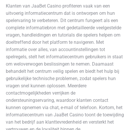
Klanten van JaaBet Casino profiteren vaak van een
uitvoerig informatiecentrum dat is ontworpen om hun
spelervaring te verbeteren. Dit centrum fungeert als een
complete informatiebron met gedetailleerde veelgestelde
vragen, handleidingen en tutorials die spelers helpen om
doeltreffend door het platform te navigeren. Met
informatie over alles, van accountinstellingen tot
spelregels, stelt het informatiecentrum gebruikers in staat
om weloverwogen beslissingen te nemen. Daarnaast
behandelt het centrum veilig spelen en biedt het hulp bij
gebruikelijke technische problemen, zodat spelers hun
vragen snel kunnen oplossen. Meerdere
contactmogelijkheden verrijken de
ondersteuningservaring, waardoor klanten contact
kunnen opnemen via chat, e-mail of telefoon. Kortom, het
informatiecentrum van JaaBet Casino toont de toewijding
van het bedrijf aan klanttevredenheid en versterkt het
vertrouwen en de loyaliteit binnen de