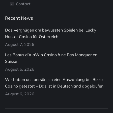
Contact
Recent News
Das Vergnügen am bewussten Spielen bei Lucky
Hunter Casino für Österreich
August 7, 2026
Les Bonus d’AlaWin Casino à ne Pas Manquer en
Suisse
August 6, 2026
Wir haben uns persönlich eine Auszahlung bei Bizzo
Casino getestet – Das ist in Deutschland abgelaufen
August 6, 2026