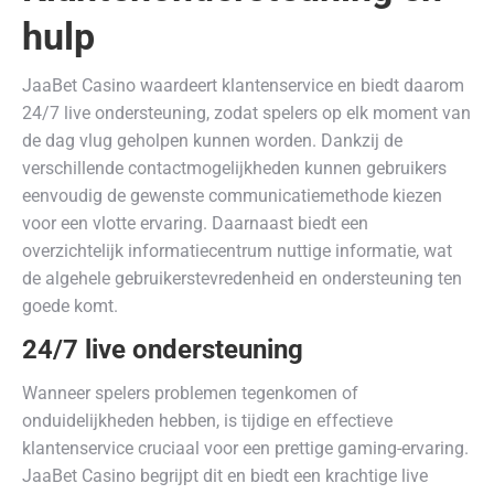
hulp
JaaBet Casino waardeert klantenservice en biedt daarom
24/7 live ondersteuning, zodat spelers op elk moment van
de dag vlug geholpen kunnen worden. Dankzij de
verschillende contactmogelijkheden kunnen gebruikers
eenvoudig de gewenste communicatiemethode kiezen
voor een vlotte ervaring. Daarnaast biedt een
overzichtelijk informatiecentrum nuttige informatie, wat
de algehele gebruikerstevredenheid en ondersteuning ten
goede komt.
24/7 live ondersteuning
Wanneer spelers problemen tegenkomen of
onduidelijkheden hebben, is tijdige en effectieve
klantenservice cruciaal voor een prettige gaming-ervaring.
JaaBet Casino begrijpt dit en biedt een krachtige live