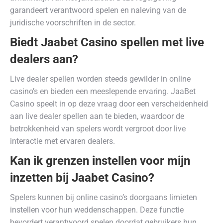
garandeert verantwoord spelen en naleving van de
juridische voorschriften in de sector.
Biedt Jaabet Casino spellen met live
dealers aan?
Live dealer spellen worden steeds gewilder in online
casino’s en bieden een meeslepende ervaring. JaaBet
Casino speelt in op deze vraag door een verscheidenheid
aan live dealer spellen aan te bieden, waardoor de
betrokkenheid van spelers wordt vergroot door live
interactie met ervaren dealers.
Kan ik grenzen instellen voor mijn
inzetten bij Jaabet Casino?
Spelers kunnen bij online casino’s doorgaans limieten
instellen voor hun weddenschappen. Deze functie
bevordert verantwoord spelen doordat gebruikers hun