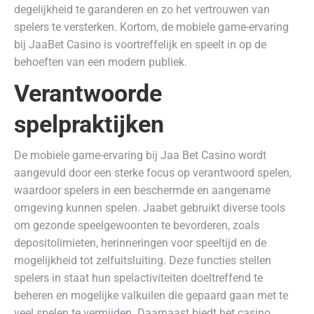
degelijkheid te garanderen en zo het vertrouwen van
spelers te versterken. Kortom, de mobiele game-ervaring
bij JaaBet Casino is voortreffelijk en speelt in op de
behoeften van een modern publiek.
Verantwoorde
spelpraktijken
De mobiele game-ervaring bij Jaa Bet Casino wordt
aangevuld door een sterke focus op verantwoord spelen,
waardoor spelers in een beschermde en aangename
omgeving kunnen spelen. Jaabet gebruikt diverse tools
om gezonde speelgewoonten te bevorderen, zoals
depositolimieten, herinneringen voor speeltijd en de
mogelijkheid tot zelfuitsluiting. Deze functies stellen
spelers in staat hun spelactiviteiten doeltreffend te
beheren en mogelijke valkuilen die gepaard gaan met te
veel spelen te vermijden. Daarnaast biedt het casino