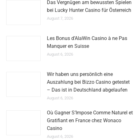
Das Vergnügen am bewussten Spielen
bei Lucky Hunter Casino für Österreich
August 7, 2026
Les Bonus d’AlaWin Casino à ne Pas
Manquer en Suisse
August 6, 2026
Wir haben uns persönlich eine
Auszahlung bei Bizzo Casino getestet
– Das ist in Deutschland abgelaufen
August 6, 2026
Où Gagner S’Impose Comme Naturel et
Gratifiant en France chez Wonaco
Casino
August 6, 2026