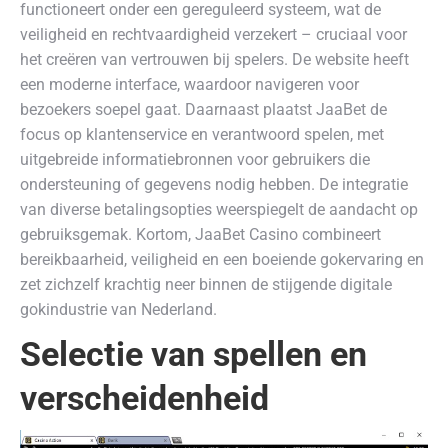
functioneert onder een gereguleerd systeem, wat de
veiligheid en rechtvaardigheid verzekert – cruciaal voor
het creëren van vertrouwen bij spelers. De website heeft
een moderne interface, waardoor navigeren voor
bezoekers soepel gaat. Daarnaast plaatst JaaBet de
focus op klantenservice en verantwoord spelen, met
uitgebreide informatiebronnen voor gebruikers die
ondersteuning of gegevens nodig hebben. De integratie
van diverse betalingsopties weerspiegelt de aandacht op
gebruiksgemak. Kortom, JaaBet Casino combineert
bereikbaarheid, veiligheid en een boeiende gokervaring en
zet zichzelf krachtig neer binnen de stijgende digitale
gokindustrie van Nederland.
Selectie van spellen en
verscheidenheid