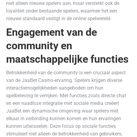
niet alleen nieuwe spelers aan, maar versterkt ook de
loyaliteit onder bestaande spelers, waarmee het een
nieuwe standaard vestigt in de online spelwereld.
Engagement van de
community en
maatschappelijke functies
Betrokkenheid van de community is een cruciaal aspect
van de JaaBet Casino-ervaring. Spelers krijgen diverse
interactiemogelijkheden aangeboden om hun
spelbeleving te verrijken. Met functies zoals directe chat
en een naadloze integratie met sociale media creëert
JaaBet een dynamische omgeving waar spelers met
elkaar in verbinding kunnen komen en hun ervaringen
kunnen uitwisselen. Deze focus op sociale functies
stimuleert niet alleen de betrokkenheid van gebruikers,