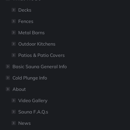
Decks
Fences
Metal Barns
Outdoor Kitchens
Patios & Patio Covers
Basic Sauna General Info
Cold Plunge Info
About
Video Gallery
Sauna F.A.Q.s
News