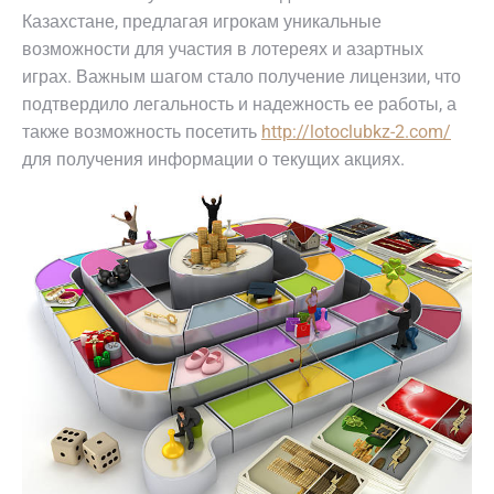
Казахстане, предлагая игрокам уникальные
возможности для участия в лотереях и азартных
играх. Важным шагом стало получение лицензии, что
подтвердило легальность и надежность ее работы, а
также возможность посетить
http://lotoclubkz-2.com/
для получения информации о текущих акциях.