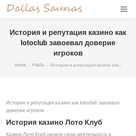
История и репутация казино как
lotoclub завоевал доверие
игроков
You are here:
Home
Public
История и репутация казино как…
История и репутация казино как lotoclub завоевал
доверие игроков
История казино Лото Клуб
Казино Лото Клуб начало свою деятельность в