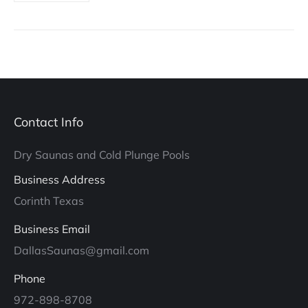
Contact Info
Dry Saunas and Cold Plunge Pools
Business Address
Corinth Texas
Business Email
DallasSaunas@gmail.com
Phone
972-898-8708