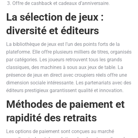
Offre de cashback et cadeaux d’anniversaire.
La sélection de jeux :
diversité et éditeurs
La bibliothèque de jeux est l’un des points forts de la
plateforme. Elle offre plusieurs milliers de titres, organisés
par catégories. Les joueurs retrouvent tous les grands
classiques, des machines à sous aux jeux de table. La
présence de jeux en direct avec croupiers réels offre une
dimension sociale intéressante. Les partenariats avec des
éditeurs prestigieux garantissent qualité et innovation.
Méthodes de paiement et
rapidité des retraits
Les options de paiement sont conçues au marché