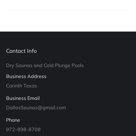
Contact Info
Dry Saunas and Cold Plunge Pools
Business Address
Corinth Texas
Business Email
DallasSaunas@gmail.com
Phone
972-898-8708