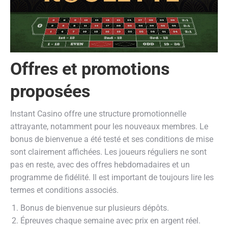
Offres et promotions
proposées
Instant Casino offre une structure promotionnelle
attrayante, notamment pour les nouveaux membres. Le
bonus de bienvenue a été testé et ses conditions de mise
sont clairement affichées. Les joueurs réguliers ne sont
pas en reste, avec des offres hebdomadaires et un
programme de fidélité. Il est important de toujours lire les
termes et conditions associés.
Bonus de bienvenue sur plusieurs dépôts.
Épreuves chaque semaine avec prix en argent réel.