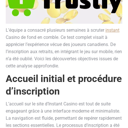
L’équipe a consacré plusieurs semaines à scruter
instant
Casino de fond en comble. Ce test complet visait à
apprécier l’expérience vécue des joueurs canadiens. De
l’inscription aux retraits, en intégrant le jeu sur mobile, rien
n’a été oublié. Voici les découvertes objectives issues de
cette analyse approfondie.
Accueil initial et procédure
d’inscription
L’accueil sur le site d’Instant Casino est tout de suite
engageant grâce à une interface moderne et minimaliste.
La navigation est fluide, permettant de repérer rapidement
les sections essentielles. Le processus d’inscription a été