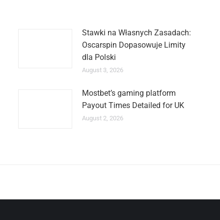
Stawki na Własnych Zasadach:
Oscarspin Dopasowuje Limity
dla Polski
August 3, 2026
Mostbet’s gaming platform
Payout Times Detailed for UK
August 2, 2026