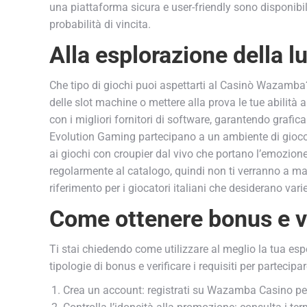
una piattaforma sicura e user-friendly sono disponibi
probabilità di vincita.
Alla esplorazione della 
Che tipo di giochi puoi aspettarti al Casinò Wazamba? T
delle slot machine o mettere alla prova le tue abilità 
con i migliori fornitori di software, garantendo graf
Evolution Gaming partecipano a un ambiente di gioco 
ai giochi con croupier dal vivo che portano l’emozione
regolarmente al catalogo, quindi non ti verranno a ma
riferimento per i giocatori italiani che desiderano var
Come ottenere bonus e v
Ti stai chiedendo come utilizzare al meglio la tua e
tipologie di bonus e verificare i requisiti per parteci
Crea un account: registrati su Wazamba Casino per