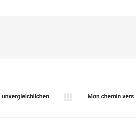
on
on
on
on
Facebook
X
Pinterest
LinkedIn
t unvergleichlichen
Mon chemin vers 
Next
post: