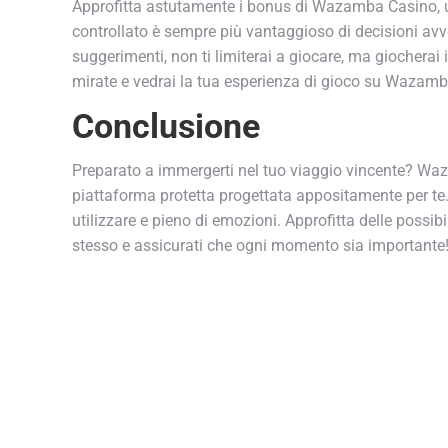
Approfitta astutamente i bonus di Wazamba Casino, us
controllato è sempre più vantaggioso di decisioni avven
suggerimenti, non ti limiterai a giocare, ma giochera
mirate e vedrai la tua esperienza di gioco su Wazamb
Conclusione
Preparato a immergerti nel tuo viaggio vincente? Waz
piattaforma protetta progettata appositamente per te. Ch
utilizzare e pieno di emozioni. Approfitta delle possibi
stesso e assicurati che ogni momento sia importante