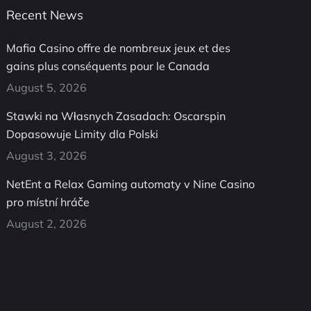
Recent News
Mafia Casino offre de nombreux jeux et des
gains plus conséquents pour le Canada
August 5, 2026
Stawki na Własnych Zasadach: Oscarspin
Dopasowuje Limity dla Polski
August 3, 2026
NetEnt a Relax Gaming automaty v Nine Casino
pro místní hráče
August 2, 2026