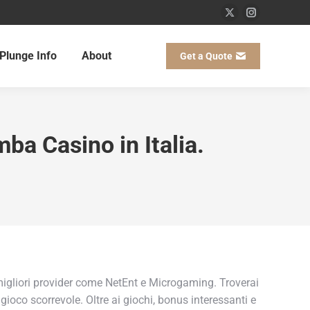
X
Instagram
page
page
Plunge Info
About
opens
opens
Get a Quote
in
in
new
new
window
window
ba Casino in Italia.
 migliori provider come NetEnt e Microgaming. Troverai
i gioco scorrevole. Oltre ai giochi, bonus interessanti e