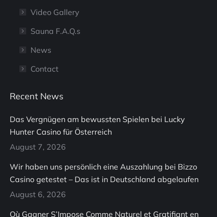
Video Gallery
Sauna F.A.Q.s
News
Contact
Recent News
Das Vergnügen am bewussten Spielen bei Lucky
Hunter Casino für Österreich
August 7, 2026
Wir haben uns persönlich eine Auszahlung bei Bizzo
Casino getestet – Das ist in Deutschland abgelaufen
August 6, 2026
Où Gagner S’Impose Comme Naturel et Gratifiant en