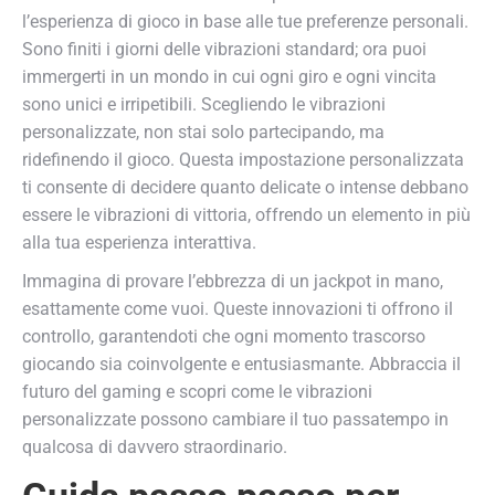
l’esperienza di gioco in base alle tue preferenze personali.
Sono finiti i giorni delle vibrazioni standard; ora puoi
immergerti in un mondo in cui ogni giro e ogni vincita
sono unici e irripetibili. Scegliendo le vibrazioni
personalizzate, non stai solo partecipando, ma
ridefinendo il gioco. Questa impostazione personalizzata
ti consente di decidere quanto delicate o intense debbano
essere le vibrazioni di vittoria, offrendo un elemento in più
alla tua esperienza interattiva.
Immagina di provare l’ebbrezza di un jackpot in mano,
esattamente come vuoi. Queste innovazioni ti offrono il
controllo, garantendoti che ogni momento trascorso
giocando sia coinvolgente e entusiasmante. Abbraccia il
futuro del gaming e scopri come le vibrazioni
personalizzate possono cambiare il tuo passatempo in
qualcosa di davvero straordinario.