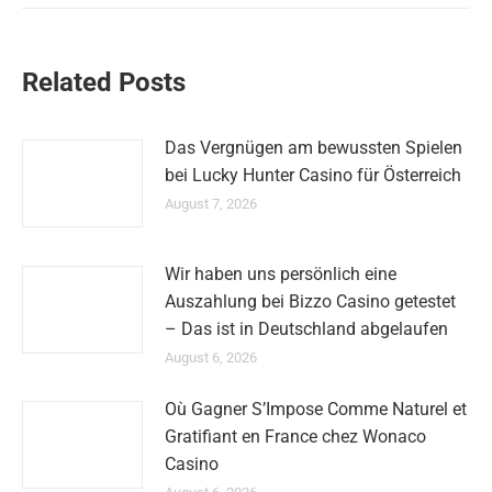
Related Posts
Das Vergnügen am bewussten Spielen
bei Lucky Hunter Casino für Österreich
August 7, 2026
Wir haben uns persönlich eine
Auszahlung bei Bizzo Casino getestet
– Das ist in Deutschland abgelaufen
August 6, 2026
Où Gagner S’Impose Comme Naturel et
Gratifiant en France chez Wonaco
Casino