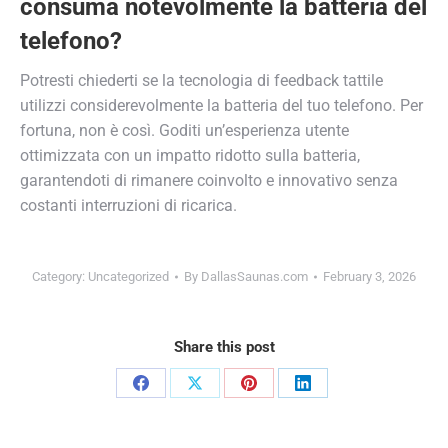
consuma notevolmente la batteria del
telefono?
Potresti chiederti se la tecnologia di feedback tattile
utilizzi considerevolmente la batteria del tuo telefono. Per
fortuna, non è così. Goditi un’esperienza utente
ottimizzata con un impatto ridotto sulla batteria,
garantendoti di rimanere coinvolto e innovativo senza
costanti interruzioni di ricarica.
Category:
Uncategorized
By
DallasSaunas.com
February 3, 2026
Share this post
Share
Share
Share
Share
on
on
on
on