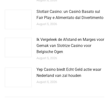
August 6, 2026
Slotlair Casino: un Casinò Basato sul
Fair Play e Alimentato dal Divertimento
August 5, 2026
Ik Vergeleek de Afstand en Marges voor
Gemak van Slotrize Casino voor
Belgische Ogen
August 5, 2026
Yep Casino biedt Echt Geld actie waar
Nederland van zal houden
August 5, 2026