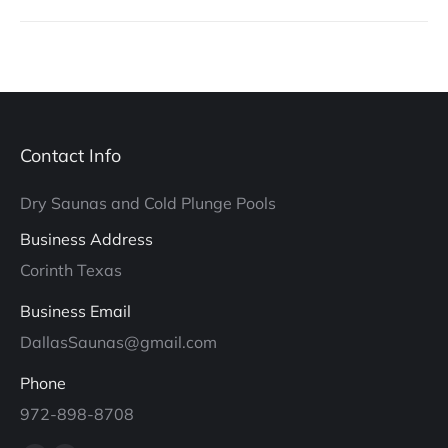
Contact Info
Dry Saunas and Cold Plunge Pools
Business Address
Corinth Texas
Business Email
DallasSaunas@gmail.com
Phone
972-898-8708