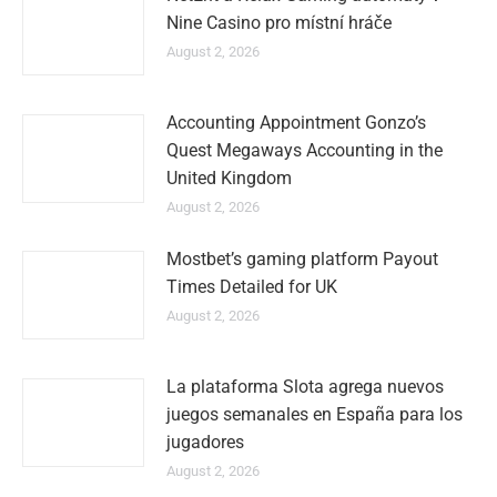
Nine Casino pro místní hráče
August 2, 2026
Accounting Appointment Gonzo’s
Quest Megaways Accounting in the
United Kingdom
August 2, 2026
Mostbet’s gaming platform Payout
Times Detailed for UK
August 2, 2026
La plataforma Slota agrega nuevos
juegos semanales en España para los
jugadores
August 2, 2026