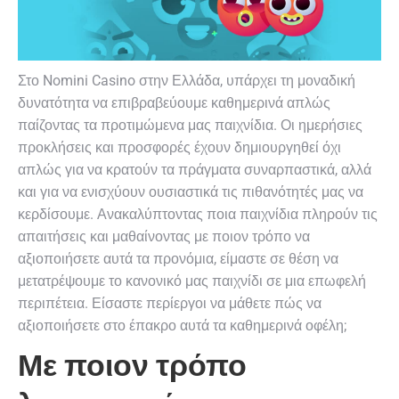
Στο Nomini Casino στην Ελλάδα, υπάρχει τη μοναδική
δυνατότητα να επιβραβεύουμε καθημερινά απλώς
παίζοντας τα προτιμώμενα μας παιχνίδια. Οι ημερήσιες
προκλήσεις και προσφορές έχουν δημιουργηθεί όχι
απλώς για να κρατούν τα πράγματα συναρπαστικά, αλλά
και για να ενισχύουν ουσιαστικά τις πιθανότητές μας να
κερδίσουμε. Ανακαλύπτοντας ποια παιχνίδια πληρούν τις
απαιτήσεις και μαθαίνοντας με ποιον τρόπο να
αξιοποιήσετε αυτά τα προνόμια, είμαστε σε θέση να
μετατρέψουμε το κανονικό μας παιχνίδι σε μια επωφελή
περιπέτεια. Είσαστε περίεργοι να μάθετε πώς να
αξιοποιήσετε στο έπακρο αυτά τα καθημερινά οφέλη;
Με ποιον τρόπο