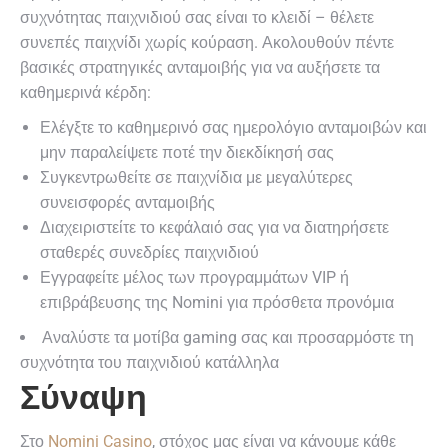
συχνότητας παιχνιδιού σας είναι το κλειδί – θέλετε
συνεπές παιχνίδι χωρίς κούραση. Ακολουθούν πέντε
βασικές στρατηγικές ανταμοιβής για να αυξήσετε τα
καθημερινά κέρδη:
Ελέγξτε το καθημερινό σας ημερολόγιο ανταμοιβών και
μην παραλείψετε ποτέ την διεκδίκησή σας
Συγκεντρωθείτε σε παιχνίδια με μεγαλύτερες
συνεισφορές ανταμοιβής
Διαχειριστείτε το κεφάλαιό σας για να διατηρήσετε
σταθερές συνεδρίες παιχνιδιού
Εγγραφείτε μέλος των προγραμμάτων VIP ή
επιβράβευσης της Nomini για πρόσθετα προνόμια
Αναλύστε τα μοτίβα gaming σας και προσαρμόστε τη
συχνότητα του παιχνιδιού κατάλληλα
Σύναψη
Στο
Nomini Casino
, στόχος μας είναι να κάνουμε κάθε