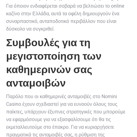
Για όποιον ενδιαφέρεται σοβαρά να βελτιώσει το online
καζίνο στην Ελλάδα, αυτά τα οφέλη δημιουργούν ένα
συναρπαστικό, ανταποδοτικό περιβάλλον που είναι
δύσκολο να συγκριθεί.
Συμβουλές για τη
μεγιστοποίηση των
καθημερινών σας
ανταμοιβών
Παρόλο που οι καθημερινές ανταμοιβές στο Nomini
Casino έχουν σχεδιαστεί για να ευνοούν όλους τους
παίκτες, υπάρχουν έξυπνες στρατηγικές που μπορούμε
να εφαρμόσουμε για να εξασφαλίσουμε ότι θα τις
εκμεταλλευτούμε στο έπακρο. Για να κυριαρχήσετε
πραγματικά τις ανταμοιβές σας, η ρύθμιση της