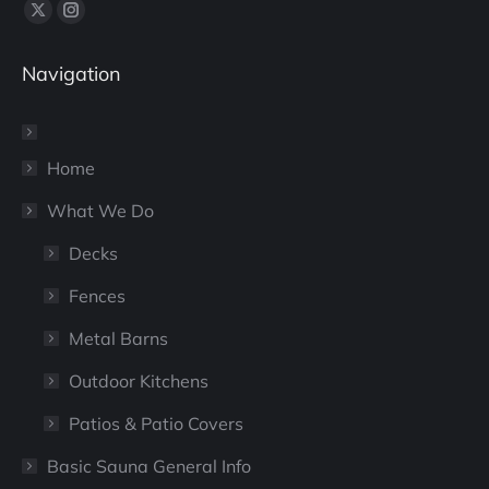
Find us on:
X
Instagram
page
page
Navigation
opens
opens
in
in
new
new
window
window
Home
What We Do
Decks
Fences
Metal Barns
Outdoor Kitchens
Patios & Patio Covers
Basic Sauna General Info