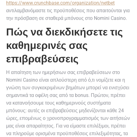
https://www.crunchbase.com/organization/netbet
αντιλαμβανόμαστε τις προϋποθέσεις που απαιτούνται για
την πρόσβαση σε σταθερά μπόνους στο Nomini Casino.
Πώς να διεκδικήσετε τις
καθημερινές σας
επιβραβεύσεις
Η απαίτηση των ημερήσιων σας επιβραβεύσεων στο
Nomini Casino είναι απλούστερη από ό,τι νομίζετε και η
γνώση των συγκεκριμένων βημάτων μπορεί να ενισχύσει
σημαντικά τα οφέλη σας από τα bonus. Πρώτον, πρέπει
να κατανοήσουμε τους καθημερινούς συστήματα
μπόνους: αυτές οι επιβραβεύσεις μηδενίζονται κάθε 24
ώρες, επομένως ο χρονοπρογραμματισμός των αιτήσεών
μας είναι απαραίτητος. Για να είμαστε επιλέξιμοι, πρέπει
να πληρούμε ορισμένα προϋποθέσεις επιλεξιμότητας, τα