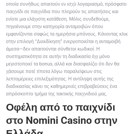
οποία συνήθως απαιτούν εν ισχύ λογαριασμό, πρόσφατο
παιχνίδι σε παιχνίδια που πληρούν τις απαιτήσεις και
ενίοτε μια ελάχιστη κατάθεση. Μόλις συνδεθούμε,
πηγαίνουμε στην κατηγορία ανταμοιβών όπου
εμφανίζονται σαφώς τα ημερήσια μπόνους. Κάνοντας κλικ
στην επιλογή “Διεκδίκηση” ενεργοποιείται η ανταμοιβή
άμεσα—δεν απαιτούνται σύνθετοι κωδικοί. Η
συστηματικότητα σε αυτήν τη διαδικασία όχι μόνο
μεγιστοποιεί τα bonus, αλλά και διασφαλίζει ότι δεν θα
χάσουμε ποτέ τίποτα λόγω παραλείψεων στις
λεπτομέρειες επιλεξιμότητας. Η αντίληψη αυτής της
διαδικασίας κάνει τις καθημερινές επιβραβεύσεις ένα
απρόσκοπτο τμήμα της τακτικής παιχνιδιού μας.
Οφέλη από το παιχνίδι
στο Nomini Casino στην
Ελλάδα