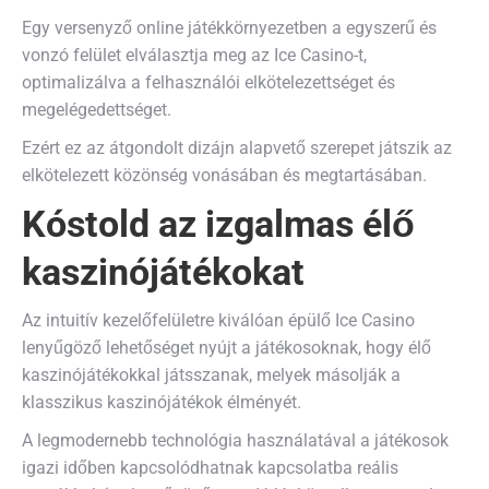
Egy versenyző online játékkörnyezetben a egyszerű és
vonzó felület elválasztja meg az Ice Casino-t,
optimalizálva a felhasználói elkötelezettséget és
megelégedettséget.
Ezért ez az átgondolt dizájn alapvető szerepet játszik az
elkötelezett közönség vonásában és megtartásában.
Kóstold az izgalmas élő
kaszinójátékokat
Az intuitív kezelőfelületre kiválóan épülő Ice Casino
lenyűgöző lehetőséget nyújt a játékosoknak, hogy élő
kaszinójátékokkal játsszanak, melyek másolják a
klasszikus kaszinójátékok élményét.
A legmodernebb technológia használatával a játékosok
igazi időben kapcsolódhatnak kapcsolatba reális