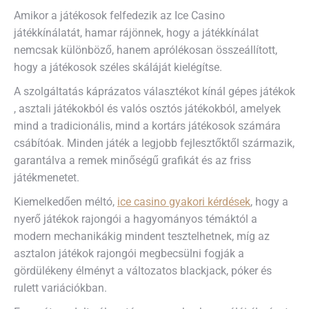
Amikor a játékosok felfedezik az Ice Casino
játékkínálatát, hamar rájönnek, hogy a játékkínálat
nemcsak különböző, hanem aprólékosan összeállított,
hogy a játékosok széles skáláját kielégítse.
A szolgáltatás káprázatos választékot kínál gépes játékok
, asztali játékokból és valós osztós játékokból, amelyek
mind a tradicionális, mind a kortárs játékosok számára
csábítóak. Minden játék a legjobb fejlesztőktől származik,
garantálva a remek minőségű grafikát és az friss
játékmenetet.
Kiemelkedően méltó,
ice casino gyakori kérdések
, hogy a
nyerő játékok rajongói a hagyományos témáktól a
modern mechanikákig mindent tesztelhetnek, míg az
asztalon játékok rajongói megbecsülni fogják a
gördülékeny élményt a változatos blackjack, póker és
rulett variációkban.