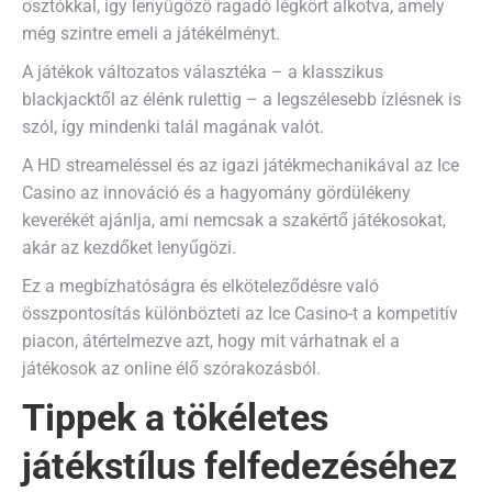
osztókkal, így lenyűgöző ragadó légkört alkotva, amely
még szintre emeli a játékélményt.
A játékok változatos választéka – a klasszikus
blackjacktől az élénk rulettig – a legszélesebb ízlésnek is
szól, így mindenki talál magának valót.
A HD streameléssel és az igazi játékmechanikával az Ice
Casino az innováció és a hagyomány gördülékeny
keverékét ajánlja, ami nemcsak a szakértő játékosokat,
akár az kezdőket lenyűgözi.
Ez a megbízhatóságra és elköteleződésre való
összpontosítás különbözteti az Ice Casino-t a kompetitív
piacon, átértelmezve azt, hogy mit várhatnak el a
játékosok az online élő szórakozásból.
Tippek a tökéletes
játékstílus felfedezéséhez