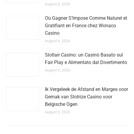
August 6, 2026
Où Gagner S’Impose Comme Naturel et
Gratifiant en France chez Wonaco
Casino
August 6, 2026
Slotlair Casino: un Casinò Basato sul
Fair Play e Alimentato dal Divertimento
August 5, 2026
Ik Vergeleek de Afstand en Marges voor
Gemak van Slotrize Casino voor
Belgische Ogen
August 5, 2026