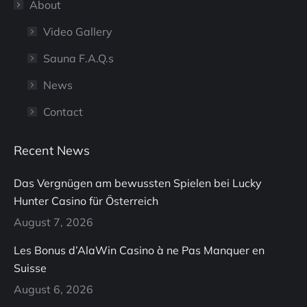
About
Video Gallery
Sauna F.A.Q.s
News
Contact
Recent News
Das Vergnügen am bewussten Spielen bei Lucky
Hunter Casino für Österreich
August 7, 2026
Les Bonus d’AlaWin Casino à ne Pas Manquer en
Suisse
August 6, 2026