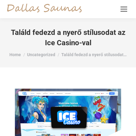
Találd fedezd a nyerő stílusodat az
Ice Casino-val
You are here:
Home
Uncategorized
Találd fedezd a nyerő stílusodat…