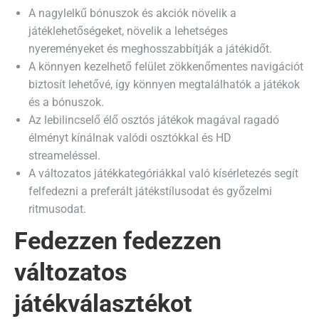
A nagylelkű bónuszok és akciók növelik a
játéklehetőségeket, növelik a lehetséges
nyereményeket és meghosszabbítják a játékidőt.
A könnyen kezelhető felület zökkenőmentes navigációt
biztosít lehetővé, így könnyen megtalálhatók a játékok
és a bónuszok.
Az lebilincselő élő osztós játékok magával ragadó
élményt kínálnak valódi osztókkal és HD
streameléssel.
A változatos játékkategóriákkal való kísérletezés segít
felfedezni a preferált játékstílusodat és győzelmi
ritmusodat.
Fedezzen fedezzen
változatos
játékválasztékot