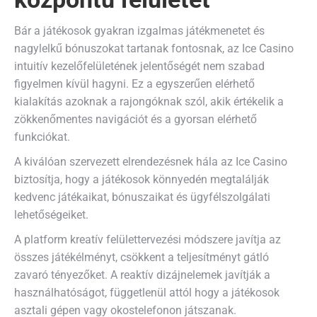
Bár a játékosok gyakran izgalmas játékmenetet és
nagylelkű bónuszokat tartanak fontosnak, az Ice Casino
intuitív kezelőfelületének jelentőségét nem szabad
figyelmen kívül hagyni. Ez a egyszerűen elérhető
kialakítás azoknak a rajongóknak szól, akik értékelik a
zökkenőmentes navigációt és a gyorsan elérhető
funkciókat.
A kiválóan szervezett elrendezésnek hála az Ice Casino
biztosítja, hogy a játékosok könnyedén megtalálják
kedvenc játékaikat, bónuszaikat és ügyfélszolgálati
lehetőségeiket.
A platform kreatív felülettervezési módszere javítja az
összes játékélményt, csökkent a teljesítményt gátló
zavaró tényezőket. A reaktív dizájnelemek javítják a
használhatóságot, függetlenül attól hogy a játékosok
asztali gépen vagy okostelefonon játszanak.