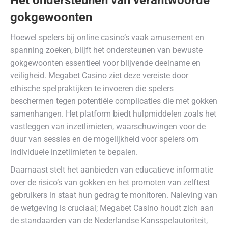
Het ondersteunen van verantwoorde
gokgewoonten
Hoewel spelers bij online casino’s vaak amusement en
spanning zoeken, blijft het ondersteunen van bewuste
gokgewoonten essentieel voor blijvende deelname en
veiligheid. Megabet Casino ziet deze vereiste door
ethische spelpraktijken te invoeren die spelers
beschermen tegen potentiële complicaties die met gokken
samenhangen. Het platform biedt hulpmiddelen zoals het
vastleggen van inzetlimieten, waarschuwingen voor de
duur van sessies en de mogelijkheid voor spelers om
individuele inzetlimieten te bepalen.
Daarnaast stelt het aanbieden van educatieve informatie
over de risico’s van gokken en het promoten van zelftest
gebruikers in staat hun gedrag te monitoren. Naleving van
de wetgeving is cruciaal; Megabet Casino houdt zich aan
de standaarden van de Nederlandse Kansspelautoriteit,