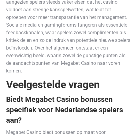
aangezien spelers steeds vaker eisen dat het casino
voldoet aan strenge kansspelwetten, wat leidt tot
oproepen voor meer transparantie van het management.
Sociale media en gamingforums fungeren als essentiële
feedbackkanalen, waar spelers zowel complimenten als
kritiek delen en zo de indruk van potentiële nieuwe spelers
beïnvloeden. Over het algemeen ontstaat er een
evenwichtig beeld, waarin zowel de gunstige punten als
de aandachtspunten van Megabet Casino naar voren
komen.
Veelgestelde vragen
Biedt Megabet Casino bonussen
specifiek voor Nederlandse spelers
aan?
Megabet Casino biedt bonussen op maat voor