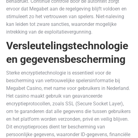
benadrukt. Continue controle door de autoriteit zorgt
ervoor dat Megabet aan de regelgeving blijft voldoen en
stimuleert zo het vertrouwen van spelers. Niet-naleving
kan leiden tot zware sancties, waaronder mogelijke
intrekking van de exploitatievergunning.
Versleutelingstechnologie
en gegevensbescherming
Sterke encryptietechnologie is essentieel voor de
bescherming van vertrouwelijke spelersinformatie bij
Megabet Casino, met name voor gebruikers in Nederland.
Het casino maakt gebruik van geavanceerde
encryptieprotocollen, zoals SSL (Secure Socket Layer),
om te garanderen dat alle gegevens die tussen gebruikers
en het platform worden verzonden, privé en veilig blijven.
Dit encryptieproces dient ter bescherming van
persoonlijke gegevens, waaronder ID-gegevens, financiële