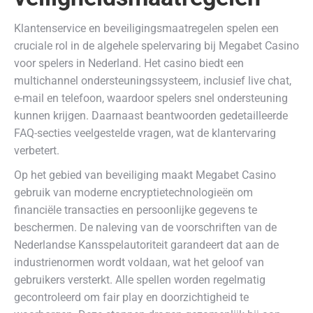
Klantenservice en beveiligingsmaatregelen spelen een
cruciale rol in de algehele spelervaring bij Megabet Casino
voor spelers in Nederland. Het casino biedt een
multichannel ondersteuningssysteem, inclusief live chat,
e-mail en telefoon, waardoor spelers snel ondersteuning
kunnen krijgen. Daarnaast beantwoorden gedetailleerde
FAQ-secties veelgestelde vragen, wat de klantervaring
verbetert.
Op het gebied van beveiliging maakt Megabet Casino
gebruik van moderne encryptietechnologieën om
financiële transacties en persoonlijke gegevens te
beschermen. De naleving van de voorschriften van de
Nederlandse Kansspelautoriteit garandeert dat aan de
industrienormen wordt voldaan, wat het geloof van
gebruikers versterkt. Alle spellen worden regelmatig
gecontroleerd om fair play en doorzichtigheid te