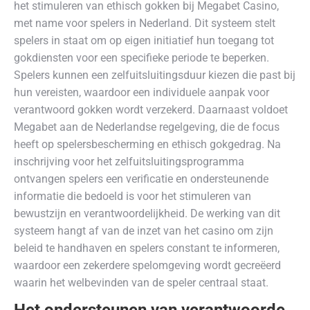
het stimuleren van ethisch gokken bij Megabet Casino,
met name voor spelers in Nederland. Dit systeem stelt
spelers in staat om op eigen initiatief hun toegang tot
gokdiensten voor een specifieke periode te beperken.
Spelers kunnen een zelfuitsluitingsduur kiezen die past bij
hun vereisten, waardoor een individuele aanpak voor
verantwoord gokken wordt verzekerd. Daarnaast voldoet
Megabet aan de Nederlandse regelgeving, die de focus
heeft op spelersbescherming en ethisch gokgedrag. Na
inschrijving voor het zelfuitsluitingsprogramma
ontvangen spelers een verificatie en ondersteunende
informatie die bedoeld is voor het stimuleren van
bewustzijn en verantwoordelijkheid. De werking van dit
systeem hangt af van de inzet van het casino om zijn
beleid te handhaven en spelers constant te informeren,
waardoor een zekerdere spelomgeving wordt gecreëerd
waarin het welbevinden van de speler centraal staat.