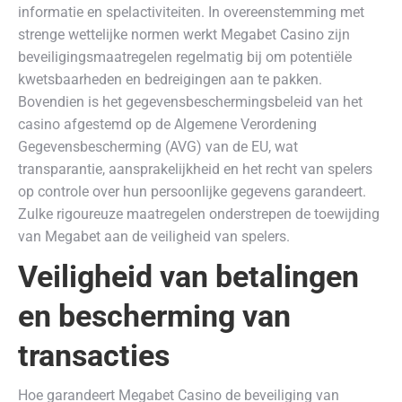
informatie en spelactiviteiten. In overeenstemming met
strenge wettelijke normen werkt Megabet Casino zijn
beveiligingsmaatregelen regelmatig bij om potentiële
kwetsbaarheden en bedreigingen aan te pakken.
Bovendien is het gegevensbeschermingsbeleid van het
casino afgestemd op de Algemene Verordening
Gegevensbescherming (AVG) van de EU, wat
transparantie, aansprakelijkheid en het recht van spelers
op controle over hun persoonlijke gegevens garandeert.
Zulke rigoureuze maatregelen onderstrepen de toewijding
van Megabet aan de veiligheid van spelers.
Veiligheid van betalingen
en bescherming van
transacties
Hoe garandeert Megabet Casino de beveiliging van