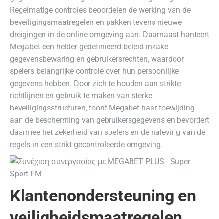
Regelmatige controles beoordelen de werking van de
beveiligingsmaatregelen en pakken tevens nieuwe
dreigingen in de online omgeving aan. Daarnaast hanteert
Megabet een helder gedefinieerd beleid inzake
gegevensbewaring en gebruikersrechten, waardoor
spelers belangrijke controle over hun persoonlijke
gegevens hebben. Door zich te houden aan strikte
richtlijnen en gebruik te maken van sterke
beveiligingsstructuren, toont Megabet haar toewijding
aan de bescherming van gebruikersgegevens en bevordert
daarmee het zekerheid van spelers en de naleving van de
regels in een strikt gecontroleerde omgeving.
Klantenondersteuning en
veiligheidsmaatregelen