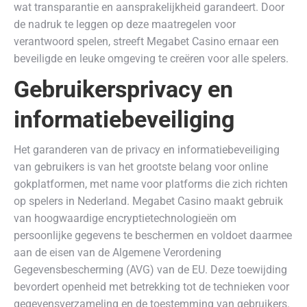
wat transparantie en aansprakelijkheid garandeert. Door
de nadruk te leggen op deze maatregelen voor
verantwoord spelen, streeft Megabet Casino ernaar een
beveiligde en leuke omgeving te creëren voor alle spelers.
Gebruikersprivacy en
informatiebeveiliging
Het garanderen van de privacy en informatiebeveiliging
van gebruikers is van het grootste belang voor online
gokplatformen, met name voor platforms die zich richten
op spelers in Nederland. Megabet Casino maakt gebruik
van hoogwaardige encryptietechnologieën om
persoonlijke gegevens te beschermen en voldoet daarmee
aan de eisen van de Algemene Verordening
Gegevensbescherming (AVG) van de EU. Deze toewijding
bevordert openheid met betrekking tot de technieken voor
gegevensverzameling en de toestemming van gebruikers.