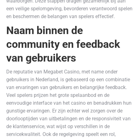
waarborgen. Deze stappen dragen gezamenlijk bij aan
een veilige spelomgeving, bevorderen verantwoord spelen
en beschermen de belangen van spelers effectief.
Naam binnen de
community en feedback
van gebruikers
De reputatie van Megabet Casino, met name onder
gebruikers in Nederland, is gebaseerd op een combinatie
van ervaringen van gebruikers en belangrijke feedback.
Veel spelers prijzen het grote spelaanbod en de
eenvoudige interface van het casino en benadrukken hun
gunstige ervaringen. Er zijn echter wel zorgen over de
doorlooptijden van uitbetalingen en de responsiviteit van
de klantenservice, wat wijst op verschillen in de
servicekwaliteit. Ook de regelgeving speelt een rol,