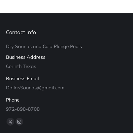
Contact Info
Dry Saunas and Cold Plunge Pools
Business Address
Corinth Texas
Business Email
DallasSaunas@gmail.com
Phone
972-898-8708
Find us on:
X
Instagram
page
page