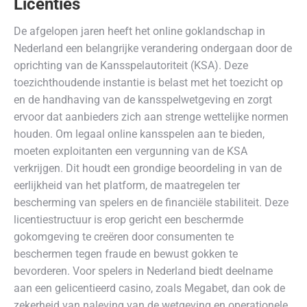
Licenties
De afgelopen jaren heeft het online goklandschap in
Nederland een belangrijke verandering ondergaan door de
oprichting van de Kansspelautoriteit (KSA). Deze
toezichthoudende instantie is belast met het toezicht op
en de handhaving van de kansspelwetgeving en zorgt
ervoor dat aanbieders zich aan strenge wettelijke normen
houden. Om legaal online kansspelen aan te bieden,
moeten exploitanten een vergunning van de KSA
verkrijgen. Dit houdt een grondige beoordeling in van de
eerlijkheid van het platform, de maatregelen ter
bescherming van spelers en de financiële stabiliteit. Deze
licentiestructuur is erop gericht een beschermde
gokomgeving te creëren door consumenten te
beschermen tegen fraude en bewust gokken te
bevorderen. Voor spelers in Nederland biedt deelname
aan een gelicentieerd casino, zoals Megabet, dan ook de
zekerheid van naleving van de wetgeving en operationele