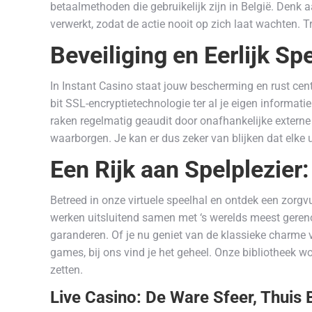
betaalmethoden die gebruikelijk zijn in België. Denk 
verwerkt, zodat de actie nooit op zich laat wachten. 
Beveiliging en Eerlijk S
In Instant Casino staat jouw bescherming en rust cen
bit SSL-encryptietechnologie ter al je eigen informatie
raken regelmatig geaudit door onafhankelijke externe 
waarborgen. Je kan er dus zeker van blijken dat elke u
Een Rijk aan Spelplezie
Betreed in onze virtuele speelhal en ontdek een zorgv
werken uitsluitend samen met ‘s werelds meest geren
garanderen. Of je nu geniet van de klassieke charme v
games, bij ons vind je het geheel. Onze bibliotheek wo
zetten.
Live Casino: De Ware Sfeer, Thuis 