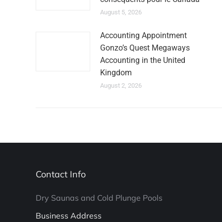
August 5, 2026
Accounting Appointment
Gonzo’s Quest Megaways
Accounting in the United
Kingdom
August 2, 2026
Contact Info
Dry Saunas and Cold Plunge Pools
Business Address