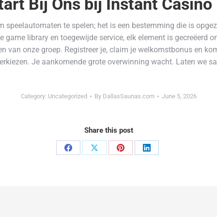
rt Bij Ons bij Instant Casino
om speelautomaten te spelen; het is een bestemming die is opge
e game library en toegewijde service, elk element is gecreëerd om 
en van onze groep. Registreer je, claim je welkomstbonus en ko
 verkiezen. Je aankomende grote overwinning wacht. Laten we s
Category:
Uncategorized
By
DallasSaunas.com
June 5, 2026
Share this post
Share
Share
Share
Share
on
on
on
on
Facebook
X
Pinterest
LinkedIn