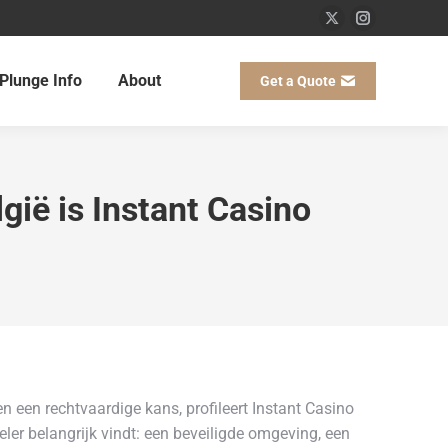
X
Instagram
page
page
Plunge Info
About
opens
opens
Get a Quote
in
in
new
new
window
window
gië is Instant Casino
n een rechtvaardige kans, profileert Instant Casino
eler belangrijk vindt: een beveiligde omgeving, een