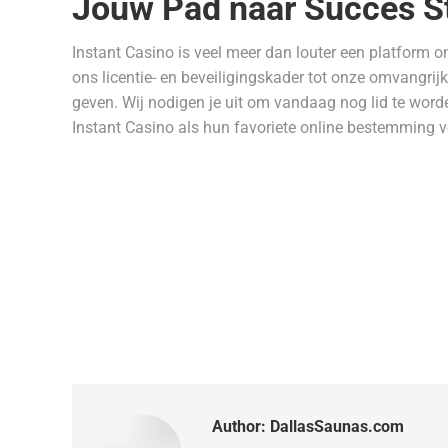
Jouw Pad naar Succes Sta
Instant Casino is veel meer dan louter een platform 
ons licentie- en beveiligingskader tot onze omvangrijk
geven. Wij nodigen je uit om vandaag nog lid te word
Instant Casino als hun favoriete online bestemming
Author:
DallasSaunas.com