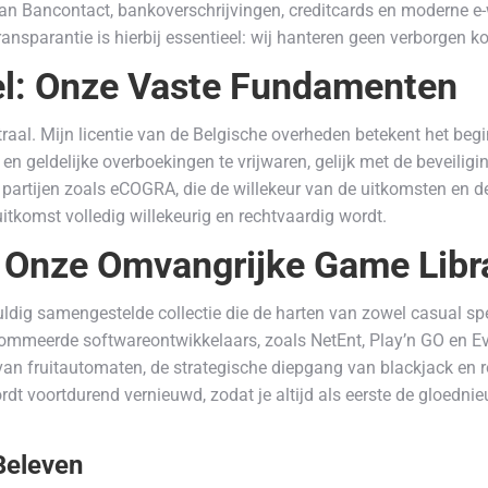
aan Bancontact, bankoverschrijvingen, creditcards en moderne e-
Transparantie is hierbij essentieel: wij hanteren geen verborgen
pel: Onze Vaste Fundamenten
traal. Mijn licentie van de Belgische overheden betekent het beg
 en geldelijke overboekingen te vrijwaren, gelijk met de beveiligin
partijen zoals eCOGRA, die de willekeur van de uitkomsten en de
itkomst volledig willekeurig en rechtvaardig wordt.
r: Onze Omvangrijke Game Libr
uldig samengestelde collectie die de harten van zowel casual sp
ommeerde softwareontwikkelaars, zoals NetEnt, Play’n GO en E
an fruitautomaten, de strategische diepgang van blackjack en ro
rdt voortdurend vernieuwd, zodat je altijd als eerste de gloednieu
Beleven