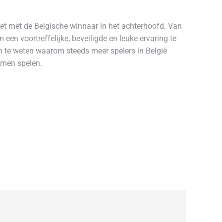
zet met de Belgische winnaar in het achterhoofd. Van
een voortreffelijke, beveiligde en leuke ervaring te
m te weten waarom steeds meer spelers in België
amen spelen.