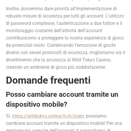
Inoltre, dovremmo dare priorità all’implementazione di
robuste misure di sicurezza per tutti gli account. L’utilizzo
di password complesse, l’autenticazione a due fattori e il
monitoraggio costante dell’attività dell’account
contribuiscono a proteggere la nostra esperienza di gioco
da potenziali rischi. Combinando l’emozione di giochi
diversi con severi protocolli di sicurezza, miglioriamo sia il
divertimento che la sicurezza al Wild Tokyo Casino,
creando un ambiente di gioco più soddisfacente.
Domande frequenti
Posso cambiare account tramite un
dispositivo mobile?
Sì,
https://wildtokyo.online/it-ch/login
, possiamo
cambiare account tramite un dispositivo mobile! Per una
gestione più agevole dell’account, ti consigliamo di