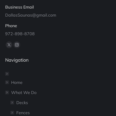
Business Email
DallasSaunas@gmail.com
Phone
972-898-8708
Find us on:
X
Instagram
page
page
Navigation
opens
opens
in
in
new
new
window
window
Home
What We Do
Decks
Fences