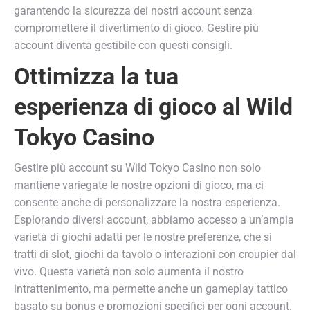
garantendo la sicurezza dei nostri account senza
compromettere il divertimento di gioco. Gestire più
account diventa gestibile con questi consigli.
Ottimizza la tua
esperienza di gioco al Wild
Tokyo Casino
Gestire più account su Wild Tokyo Casino non solo
mantiene variegate le nostre opzioni di gioco, ma ci
consente anche di personalizzare la nostra esperienza.
Esplorando diversi account, abbiamo accesso a un’ampia
varietà di giochi adatti per le nostre preferenze, che si
tratti di slot, giochi da tavolo o interazioni con croupier dal
vivo. Questa varietà non solo aumenta il nostro
intrattenimento, ma permette anche un gameplay tattico
basato su bonus e promozioni specifici per ogni account.