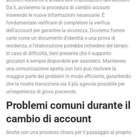
Da lì, avvieremo la procedura di cambio account
inserendo le nuove informazioni necessarie. È
fondamentale verificare di completare la verifica
dell’account per garantire la sicurezza. Dovremo fornire
carte come un documento d’identità e una prova di
residenza, e l’elaborazione potrebbe richiedere del tempo.
In caso di difficoltà, tieni presente che il supporto
giocatori è sempre disponibile per assisterci. Mantenere
una comunicazione aperta con loro può risolvere la
maggior parte dei problemi in modo efficiente, garantendo
che la nostra transizione sia il più agevole possibile per
un’esperienza di gioco piacevole.
Problemi comuni durante il
cambio di account
Anche con una processo chiara per il passaggio al proprio