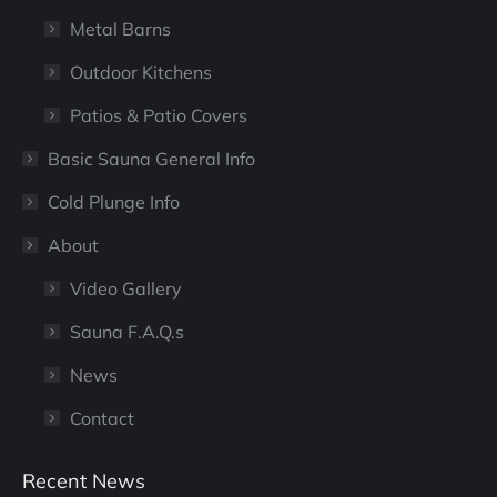
Metal Barns
Outdoor Kitchens
Patios & Patio Covers
Basic Sauna General Info
Cold Plunge Info
About
Video Gallery
Sauna F.A.Q.s
News
Contact
Recent News