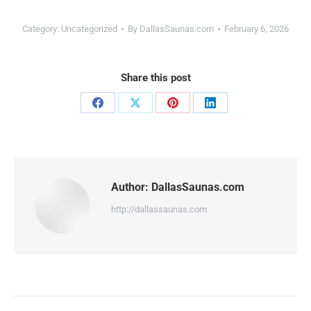
Category:
Uncategorized
By
DallasSaunas.com
February 6, 2026
Share this post
Share
Share
Share
Share
on
on
on
on
Facebook
X
Pinterest
LinkedIn
Author:
DallasSaunas.com
http://dallassaunas.com
Post