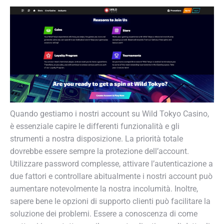
Quando gestiamo i nostri account su Wild Tokyo Casino,
è essenziale capire le differenti funzionalità e gli
strumenti a nostra disposizione. La priorità totale
dovrebbe essere sempre la protezione dell’account.
Utilizzare password complesse, attivare l’autenticazione a
due fattori e controllare abitualmente i nostri account può
aumentare notevolmente la nostra incolumità. Inoltre,
sapere bene le opzioni di supporto clienti può facilitare la
soluzione dei problemi. Essere a conoscenza di come