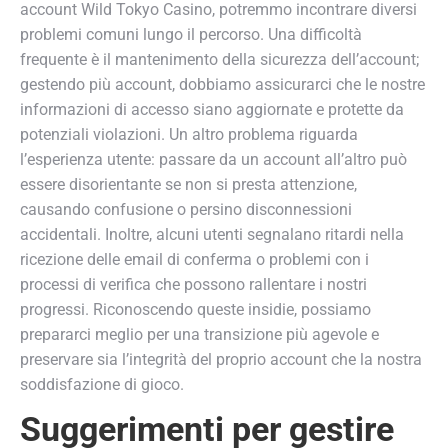
account Wild Tokyo Casino, potremmo incontrare diversi
problemi comuni lungo il percorso. Una difficoltà
frequente è il mantenimento della sicurezza dell’account;
gestendo più account, dobbiamo assicurarci che le nostre
informazioni di accesso siano aggiornate e protette da
potenziali violazioni. Un altro problema riguarda
l’esperienza utente: passare da un account all’altro può
essere disorientante se non si presta attenzione,
causando confusione o persino disconnessioni
accidentali. Inoltre, alcuni utenti segnalano ritardi nella
ricezione delle email di conferma o problemi con i
processi di verifica che possono rallentare i nostri
progressi. Riconoscendo queste insidie, possiamo
prepararci meglio per una transizione più agevole e
preservare sia l’integrità del proprio account che la nostra
soddisfazione di gioco.
Suggerimenti per gestire