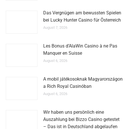
Das Vergnügen am bewussten Spielen
bei Lucky Hunter Casino für Österreich
August 7, 2026
Les Bonus d’AlaWin Casino à ne Pas
Manquer en Suisse
August 6, 2026
A mobil játékosoknak Magyarországon
a Rich Royal Casinóban
August 6, 2026
Wir haben uns persönlich eine
Auszahlung bei Bizzo Casino getestet
– Das ist in Deutschland abgelaufen