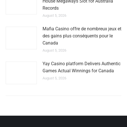
House Megaways Slot for Australia
Records
August 5, 2026
Mafia Casino offre de nombreux jeux et
des gains plus conséquents pour le
Canada
August 5, 2026
Yay Casino platform Delivers Authentic
Games Actual Winnings for Canada
August 5, 2026