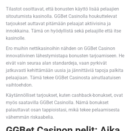
Tilastot osoittavat, että bonusten käyttö lisää pelaajien
sitoutumista kasinolla. GGBet Casinolla houkuttelevat
tarjoukset auttavat pitämään pelaajat aktiivisina ja
innokkaina. Tämä on hyödyllistä sekä pelaajille että itse
kasinolle.
Ero muihin nettikasinoihin nähden on GGBet Casinon
innovatiivinen lähestymistapa bonusten tarjoamiseen. He
eivät vain seuraa alan standardeja, vaan pyrkivät
jatkuvasti kehittämään uusia ja jännittäviä tapoja palkita
pelaajiaan. Tämä tekee GGBet Casinosta ainutlaatuisen
vaihtoehdon.
Käytännölliset tarjoukset, kuten cashback-bonukset, ovat
myös saatavilla GGBet Casinolla. Nämä bonukset
palauttavat osan tappioistasi, mikä tekee pelaamisesta
vähemmän riskaabelia.
GGBet Casinon pelit: Aika