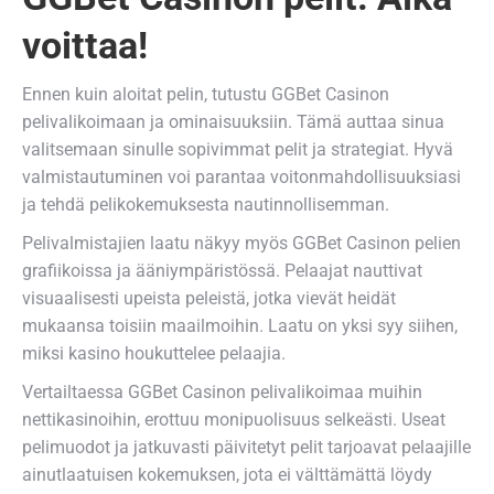
voittaa!
Ennen kuin aloitat pelin, tutustu GGBet Casinon
pelivalikoimaan ja ominaisuuksiin. Tämä auttaa sinua
valitsemaan sinulle sopivimmat pelit ja strategiat. Hyvä
valmistautuminen voi parantaa voitonmahdollisuuksiasi
ja tehdä pelikokemuksesta nautinnollisemman.
Pelivalmistajien laatu näkyy myös GGBet Casinon pelien
grafiikoissa ja ääniympäristössä. Pelaajat nauttivat
visuaalisesti upeista peleistä, jotka vievät heidät
mukaansa toisiin maailmoihin. Laatu on yksi syy siihen,
miksi kasino houkuttelee pelaajia.
Vertailtaessa GGBet Casinon pelivalikoimaa muihin
nettikasinoihin, erottuu monipuolisuus selkeästi. Useat
pelimuodot ja jatkuvasti päivitetyt pelit tarjoavat pelaajille
ainutlaatuisen kokemuksen, jota ei välttämättä löydy