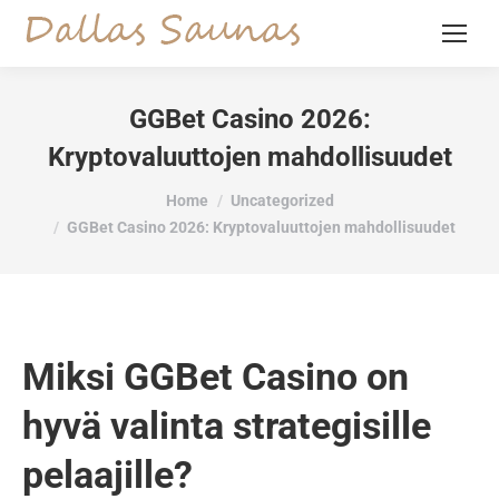
GGBet Casino 2026:
Kryptovaluuttojen mahdollisuudet
You are here:
Home
Uncategorized
GGBet Casino 2026: Kryptovaluuttojen mahdollisuudet
Miksi GGBet Casino on
hyvä valinta strategisille
pelaajille?