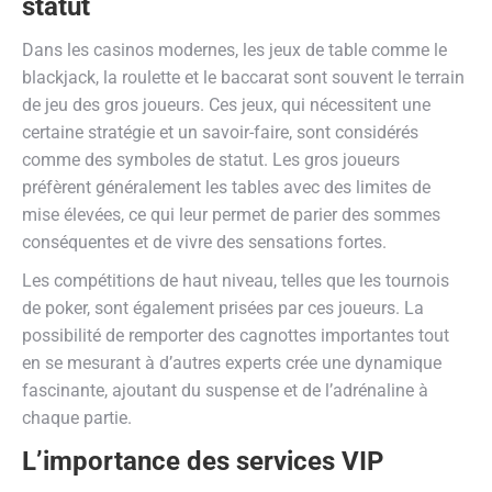
statut
Dans les casinos modernes, les jeux de table comme le
blackjack, la roulette et le baccarat sont souvent le terrain
de jeu des gros joueurs. Ces jeux, qui nécessitent une
certaine stratégie et un savoir-faire, sont considérés
comme des symboles de statut. Les gros joueurs
préfèrent généralement les tables avec des limites de
mise élevées, ce qui leur permet de parier des sommes
conséquentes et de vivre des sensations fortes.
Les compétitions de haut niveau, telles que les tournois
de poker, sont également prisées par ces joueurs. La
possibilité de remporter des cagnottes importantes tout
en se mesurant à d’autres experts crée une dynamique
fascinante, ajoutant du suspense et de l’adrénaline à
chaque partie.
L’importance des services VIP