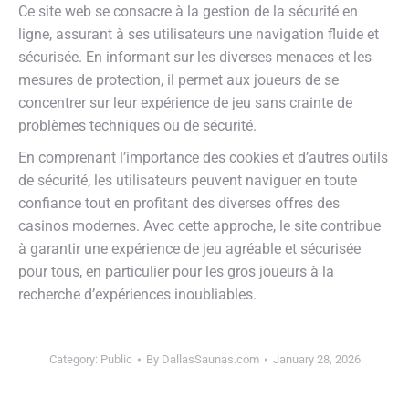
Ce site web se consacre à la gestion de la sécurité en
ligne, assurant à ses utilisateurs une navigation fluide et
sécurisée. En informant sur les diverses menaces et les
mesures de protection, il permet aux joueurs de se
concentrer sur leur expérience de jeu sans crainte de
problèmes techniques ou de sécurité.
En comprenant l’importance des cookies et d’autres outils
de sécurité, les utilisateurs peuvent naviguer en toute
confiance tout en profitant des diverses offres des
casinos modernes. Avec cette approche, le site contribue
à garantir une expérience de jeu agréable et sécurisée
pour tous, en particulier pour les gros joueurs à la
recherche d’expériences inoubliables.
Category:
Public
By
DallasSaunas.com
January 28, 2026