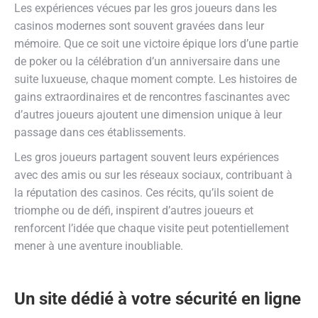
Les expériences vécues par les gros joueurs dans les
casinos modernes sont souvent gravées dans leur
mémoire. Que ce soit une victoire épique lors d’une partie
de poker ou la célébration d’un anniversaire dans une
suite luxueuse, chaque moment compte. Les histoires de
gains extraordinaires et de rencontres fascinantes avec
d’autres joueurs ajoutent une dimension unique à leur
passage dans ces établissements.
Les gros joueurs partagent souvent leurs expériences
avec des amis ou sur les réseaux sociaux, contribuant à
la réputation des casinos. Ces récits, qu’ils soient de
triomphe ou de défi, inspirent d’autres joueurs et
renforcent l’idée que chaque visite peut potentiellement
mener à une aventure inoubliable.
Un site dédié à votre sécurité en ligne