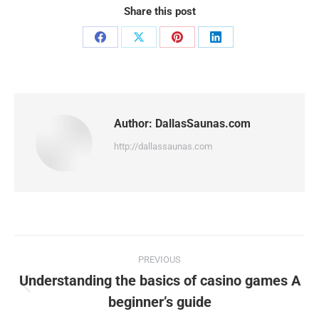
Share this post
Share
Share
Share
Share
on
on
on
on
Facebook
X
Pinterest
LinkedIn
Author:
DallasSaunas.com
http://dallassaunas.com
Post
PREVIOUS
navigation
Understanding the basics of casino games A
Previous
beginner’s guide
post: