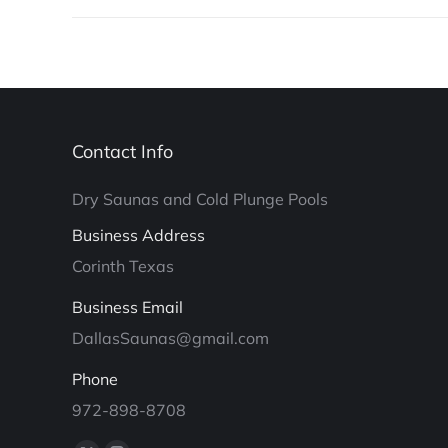
Contact Info
Dry Saunas and Cold Plunge Pools
Business Address
Corinth Texas
Business Email
DallasSaunas@gmail.com
Phone
972-898-8708