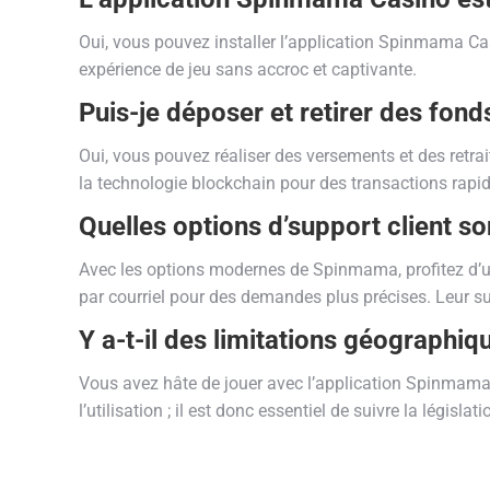
Oui, vous pouvez installer l’application Spinmama Casi
expérience de jeu sans accroc et captivante.
Puis-je déposer et retirer des fon
Oui, vous pouvez réaliser des versements et des retra
la technologie blockchain pour des transactions rapid
Quelles options d’support client so
Avec les options modernes de Spinmama, profitez d’un
par courriel pour des demandes plus précises. Leur s
Y a-t-il des limitations géographiq
Vous avez hâte de jouer avec l’application Spinmama 
l’utilisation ; il est donc essentiel de suivre la législ