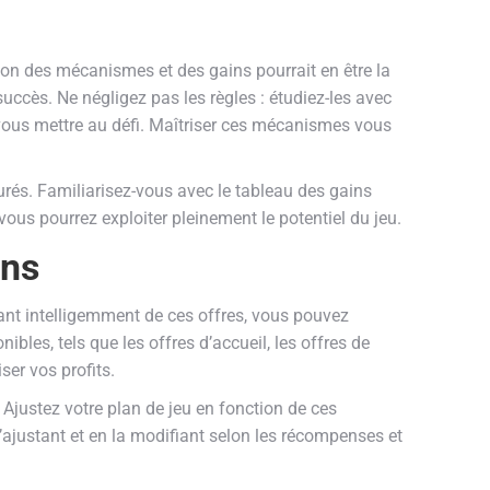
n des mécanismes et des gains pourrait en être la
uccès. Ne négligez pas les règles : étudiez-les avec
 vous mettre au défi. Maîtriser ces mécanismes vous
urés. Familiarisez-vous avec le tableau des gains
ous pourrez exploiter pleinement le potentiel du jeu.
ons
ant intelligemment de ces offres, vous pouvez
bles, tels que les offres d’accueil, les offres de
ser vos profits.
. Ajustez votre plan de jeu en fonction de ces
’ajustant et en la modifiant selon les récompenses et