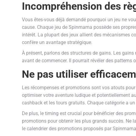
Incompréhension des règl
Vous êtes-vous déjà demandé pourquoi un jeu ne vou
cause. Chaque jeu de Spinmama possède ses propres règl
intérêt. La plupart des jeux allient des mécanismes 
confère un avantage stratégique.
À présent, parlons des structures de gains. Les gains
avant de commencer. Il pourrait révéler des patterns 
Ne pas utiliser efficace
Les récompenses et promotions sont vos atouts pour p
optimiser votre aventure ludique et potentiellement aug
cashback et les tours gratuits. Chaque catégorie a un b
De plus, le timing est crucial pour bénéficier des prom
promotions pour obtenir les plus grands succès. Ne la
le calendrier des promotions proposés par Spinmama