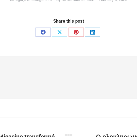
Share this post
Share
Share
Share
Share
on
on
on
on
Facebook
X
Pinterest
LinkedIn
Micasino transformó
Ο ολοκληρωμέ