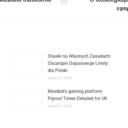
Next
εφα
post:
Stawki na Własnych Zasadach:
Oscarspin Dopasowuje Limity
dla Polski
August 3, 2026
Mostbet’s gaming platform
Payout Times Detailed for UK
August 2, 2026