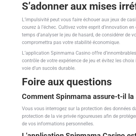
S’adonner aux mises irré
L’impulsivité peut vous faire échouer aux jeux de cas
courez à l’échec. Cultivez votre esprit d’innovation e
temps d’analyser le jeu de hasard, de considérer de vo
compromettra pas votre stabilité économique.
L’application Spinmama Casino offre d’innombrables op
contrôle de votre expérience de jeu et évitez les choi
voie d’un succès durable.
Foire aux questions
Comment Spinmama assure-t-il la sé
Vous vous interrogez sur la protection des données dan
protection de la vie privée rigoureuses afin de protég
de vos informations personnelles.
L’application Spinmama Casino est-