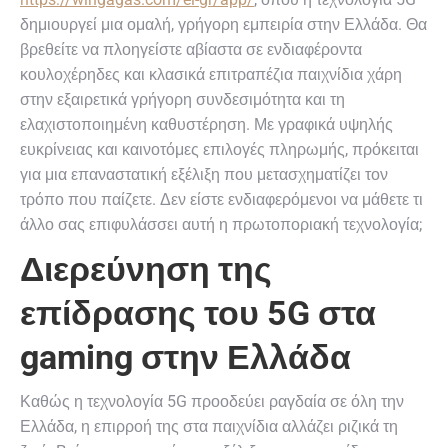
δημιουργεί μια ομαλή, γρήγορη εμπειρία στην Ελλάδα. Θα
βρεθείτε να πλοηγείστε αβίαστα σε ενδιαφέροντα
κουλοχέρηδες και κλασικά επιτραπέζια παιχνίδια χάρη
στην εξαιρετικά γρήγορη συνδεσιμότητα και τη
ελαχιστοποιημένη καθυστέρηση. Με γραφικά υψηλής
ευκρίνειας και καινοτόμες επιλογές πληρωμής, πρόκειται
για μια επαναστατική εξέλιξη που μετασχηματίζει τον
τρόπο που παίζετε. Δεν είστε ενδιαφερόμενοι να μάθετε τι
άλλο σας επιφυλάσσει αυτή η πρωτοποριακή τεχνολογία;
Διερεύνηση της
επίδρασης του 5G στα
gaming στην Ελλάδα
Καθώς η τεχνολογία 5G προοδεύει ραγδαία σε όλη την
Ελλάδα, η επιρροή της στα παιχνίδια αλλάζει ριζικά τη