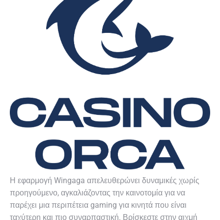
Η εφαρμογή Wingaga απελευθερώνει δυναμικές χωρίς
προηγούμενο, αγκαλιάζοντας την καινοτομία για να
παρέχει μια περιπέτεια gaming για κινητά που είναι
ταχύτερη και πιο συναρπαστική. Βρίσκεστε στην αιχμή