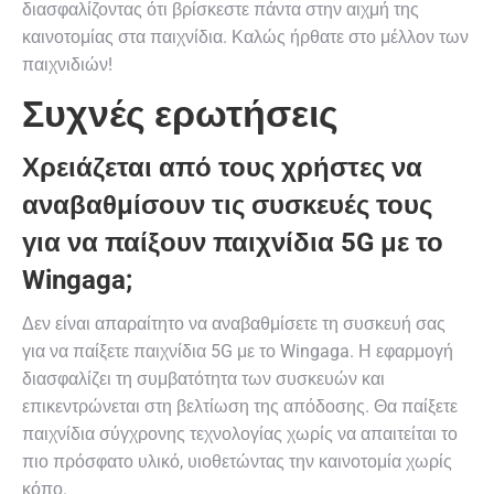
διασφαλίζοντας ότι βρίσκεστε πάντα στην αιχμή της
καινοτομίας στα παιχνίδια. Καλώς ήρθατε στο μέλλον των
παιχνιδιών!
Συχνές ερωτήσεις
Χρειάζεται από τους χρήστες να
αναβαθμίσουν τις συσκευές τους
για να παίξουν παιχνίδια 5G με το
Wingaga;
Δεν είναι απαραίτητο να αναβαθμίσετε τη συσκευή σας
για να παίξετε παιχνίδια 5G με το Wingaga. Η εφαρμογή
διασφαλίζει τη συμβατότητα των συσκευών και
επικεντρώνεται στη βελτίωση της απόδοσης. Θα παίξετε
παιχνίδια σύγχρονης τεχνολογίας χωρίς να απαιτείται το
πιο πρόσφατο υλικό, υιοθετώντας την καινοτομία χωρίς
κόπο.