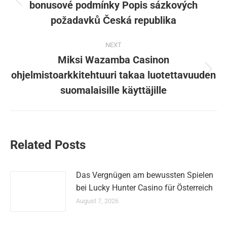
bonusové podmínky Popis sázkových
Previous
post:
požadavků Česká republika
NEXT
Miksi Wazamba Casinon
ohjelmistoarkkitehtuuri takaa luotettavuuden
Next
post:
suomalaisille käyttäjille
Related Posts
Das Vergnügen am bewussten Spielen
bei Lucky Hunter Casino für Österreich
August 7, 2026