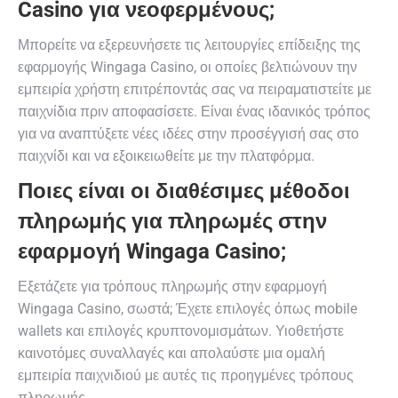
Casino για νεοφερμένους;
Μπορείτε να εξερευνήσετε τις λειτουργίες επίδειξης της
εφαρμογής Wingaga Casino, οι οποίες βελτιώνουν την
εμπειρία χρήστη επιτρέποντάς σας να πειραματιστείτε με
παιχνίδια πριν αποφασίσετε. Είναι ένας ιδανικός τρόπος
για να αναπτύξετε νέες ιδέες στην προσέγγισή σας στο
παιχνίδι και να εξοικειωθείτε με την πλατφόρμα.
Ποιες είναι οι διαθέσιμες μέθοδοι
πληρωμής για πληρωμές στην
εφαρμογή Wingaga Casino;
Εξετάζετε για τρόπους πληρωμής στην εφαρμογή
Wingaga Casino, σωστά; Έχετε επιλογές όπως mobile
wallets και επιλογές κρυπτονομισμάτων. Υιοθετήστε
καινοτόμες συναλλαγές και απολαύστε μια ομαλή
εμπειρία παιχνιδιού με αυτές τις προηγμένες τρόπους
πληρωμής.