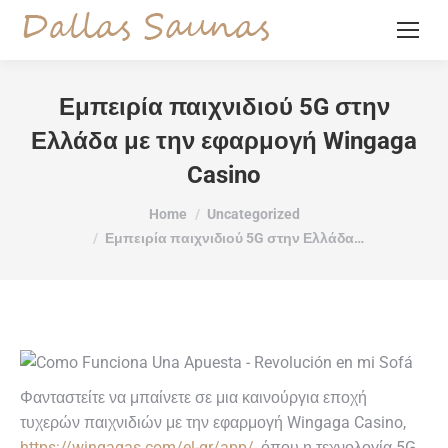
Εμπειρία παιχνιδιού 5G στην
Ελλάδα με την εφαρμογή Wingaga
Casino
You are here:
Home
Uncategorized
Εμπειρία παιχνιδιού 5G στην Ελλάδα…
Φανταστείτε να μπαίνετε σε μια καινούργια εποχή
τυχερών παιχνιδιών με την εφαρμογή Wingaga Casino,
https://wingagas.com/el-gr/app/
, όπου η τεχνολογία 5G