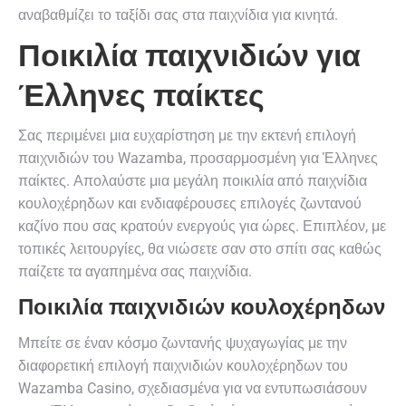
αναβαθμίζει το ταξίδι σας στα παιχνίδια για κινητά.
Ποικιλία παιχνιδιών για
Έλληνες παίκτες
Σας περιμένει μια ευχαρίστηση με την εκτενή επιλογή
παιχνιδιών του Wazamba, προσαρμοσμένη για Έλληνες
παίκτες. Απολαύστε μια μεγάλη ποικιλία από παιχνίδια
κουλοχέρηδων και ενδιαφέρουσες επιλογές ζωντανού
καζίνο που σας κρατούν ενεργούς για ώρες. Επιπλέον, με
τοπικές λειτουργίες, θα νιώσετε σαν στο σπίτι σας καθώς
παίζετε τα αγαπημένα σας παιχνίδια.
Ποικιλία παιχνιδιών κουλοχέρηδων
Μπείτε σε έναν κόσμο ζωντανής ψυχαγωγίας με την
διαφορετική επιλογή παιχνιδιών κουλοχέρηδων του
Wazamba Casino, σχεδιασμένα για να εντυπωσιάσουν