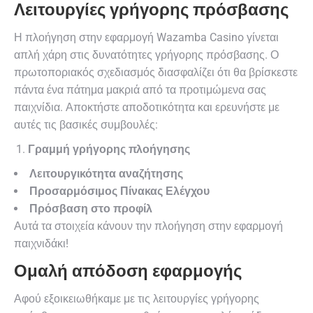
Λειτουργίες γρήγορης πρόσβασης
Η πλοήγηση στην εφαρμογή Wazamba Casino γίνεται
απλή χάρη στις δυνατότητες γρήγορης πρόσβασης. Ο
πρωτοποριακός σχεδιασμός διασφαλίζει ότι θα βρίσκεστε
πάντα ένα πάτημα μακριά από τα προτιμώμενα σας
παιχνίδια. Αποκτήστε αποδοτικότητα και ερευνήστε με
αυτές τις βασικές συμβουλές:
Γραμμή γρήγορης πλοήγησης
Λειτουργικότητα αναζήτησης
Προσαρμόσιμος Πίνακας Ελέγχου
Πρόσβαση στο προφίλ
Αυτά τα στοιχεία κάνουν την πλοήγηση στην εφαρμογή
παιχνιδάκι!
Ομαλή απόδοση εφαρμογής
Αφού εξοικειωθήκαμε με τις λειτουργίες γρήγορης