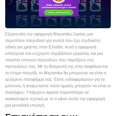
Εξερευνάτε την εφαρμογή Wazamba Casino, μια
περιπέτεια παιχνιδιού για κινητά που έχει σχεδιαστεί
ειδικά για χρήστες στην Ελλάδα. Αυτή η εφαρμογή
υπόσχεται ένα εύχρηστο περιβάλλον εργασίας και μια
ποικιλία τοπικών παιχνιδιών που ταιριάζουν στις
προτιμήσεις σας. Με τη δέσμευσή της στην ασφάλεια και
το έντιμο παιχνίδι, το Wazamba θα μπορούσε να είναι η
ερχόμενη πλατφόρμα σας. Είστε ενδιαφερόμενοι για τα
μπόνους ή αναρωτιέστε πόσο ομαλές μπορούν να είναι οι
αναλήψεις; Υπάρχουν αρκετά περισσότερα να
ανακαλύψετε σχετικά με το τι κάνει αυτήν την εφαρμογή
μια μοναδική επιλογή.