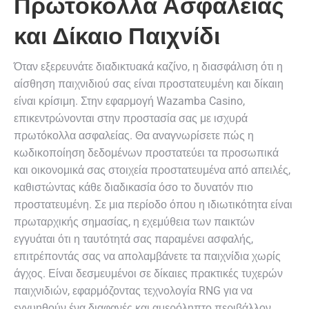
Πρωτόκολλα Ασφαλείας
και Δίκαιο Παιχνίδι
Όταν εξερευνάτε διαδικτυακά καζίνο, η διασφάλιση ότι η
αίσθηση παιχνιδιού σας είναι προστατευμένη και δίκαιη
είναι κρίσιμη. Στην εφαρμογή Wazamba Casino,
επικεντρώνονται στην προστασία σας με ισχυρά
πρωτόκολλα ασφαλείας. Θα αναγνωρίσετε πώς η
κωδικοποίηση δεδομένων προστατεύει τα προσωπικά
και οικονομικά σας στοιχεία προστατευμένα από απειλές,
καθιστώντας κάθε διαδικασία όσο το δυνατόν πιο
προστατευμένη. Σε μια περίοδο όπου η ιδιωτικότητα είναι
πρωταρχικής σημασίας, η εχεμύθεια των παικτών
εγγυάται ότι η ταυτότητά σας παραμένει ασφαλής,
επιτρέποντάς σας να απολαμβάνετε τα παιχνίδια χωρίς
άγχος. Είναι δεσμευμένοι σε δίκαιες πρακτικές τυχερών
παιχνιδιών, εφαρμόζοντας τεχνολογία RNG για να
εγγυηθούν ένα διαφανές και αμερόληπτο περιβάλλον