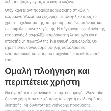
λέξη της ψυχαγωγίας στο κινητό καζίνο.
Όταν κάνετε αντιπαραθέσεις χαρακτηριστικών, η
εφαρμογή Wazamba ξεχωρίζει με τον φιλικό προς το
χρήστη σχεδιασμό της, τα προσαρμοσμένα μπόνους και
τις ασφαλείς συναλλαγές της. Η σύγχρονη τεχνολογία της
εφαρμογής διασφαλίζει απρόσκοπτη λειτουργία και η
υποστήριξη πελατών της έχει υψηλή βαθμολογία. Θα
ζήσετε έναν συνδυασμό υψηλής ασφάλειας και
εντυπωσιακού, καινοτόμου παιχνιδιού κατευθείαν από
εσάς.
Ομαλή πλοήγηση και
περιπέτεια χρήστη
Θα αγαπήσετε την ανακάλυψη της εφαρμογής Wazamba
Casino χάρη στον φιλικό προς το χρήστη σχεδιασμό της
διεπαφής. Με δυνατότητες γρήγορης πρόσβασης,