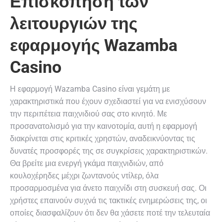
Επισκόπηση των
λειτουργιών της
εφαρμογής Wazamba
Casino
Η εφαρμογή Wazamba Casino είναι γεμάτη με
χαρακτηριστικά που έχουν σχεδιαστεί για να ενισχύσουν
την περιπέτεια παιχνιδιού σας στο κινητό. Με
προσανατολισμό για την καινοτομία, αυτή η εφαρμογή
διακρίνεται στις κριτικές χρηστών, αναδεικνύοντας τις
δυνατές προσφορές της σε συγκρίσεις χαρακτηριστικών.
Θα βρείτε μια ενεργή γκάμα παιχνιδιών, από
κουλοχέρηδες μέχρι ζωντανούς ντίλερ, όλα
προσαρμοσμένα για άνετο παιχνίδι στη συσκευή σας. Οι
χρήστες επαινούν συχνά τις τακτικές ενημερώσεις της, οι
οποίες διασφαλίζουν ότι δεν θα χάσετε ποτέ την τελευταία