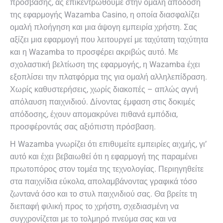
πρόσβασης, ας επικεντρωθούμε στην ομαλή απόδοση
της εφαρμογής Wazamba Casino, η οποία διασφαλίζει
ομαλή πλοήγηση και μια άψογη εμπειρία χρήστη. Σας
αξίζει μια εφαρμογή που λειτουργεί με ταχύτατη ταχύτητα
και η Wazamba το προσφέρει ακριβώς αυτό. Με
σχολαστική βελτίωση της εφαρμογής, η Wazamba έχει
εξοπλίσει την πλατφόρμα της για ομαλή αλληλεπίδραση.
Χωρίς καθυστερήσεις, χωρίς διακοπές – απλώς αγνή
απόλαυση παιχνιδιού. Δίνοντας έμφαση στις δοκιμές
απόδοσης, έχουν απομακρύνει πιθανά εμπόδια,
προσφέροντάς σας αξιόπιστη πρόσβαση.
Η Wazamba γνωρίζει ότι επιθυμείτε εμπειρίες αιχμής, γι’
αυτό και έχει βεβαιωθεί ότι η εφαρμογή της παραμένει
πρωτοπόρος στον τομέα της τεχνολογίας. Περιηγηθείτε
στα παιχνίδια εύκολα, απολαμβάνοντας γραφικά τόσο
ζωντανά όσο και το στυλ παιχνιδιού σας. Θα βρείτε τη
διεπαφή φιλική προς το χρήστη, σχεδιασμένη να
συγχρονίζεται με το τολμηρό πνεύμα σας και να