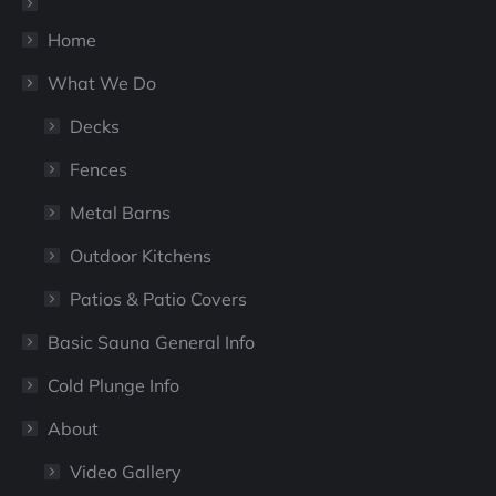
new
new
window
window
Home
What We Do
Decks
Fences
Metal Barns
Outdoor Kitchens
Patios & Patio Covers
Basic Sauna General Info
Cold Plunge Info
About
Video Gallery