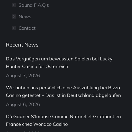
Sauna F.A.Q.s
News
Contact
Recent News
Das Vergnügen am bewussten Spielen bei Lucky
Hunter Casino für Österreich
August 7, 2026
Wir haben uns persönlich eine Auszahlung bei Bizzo
Casino getestet – Das ist in Deutschland abgelaufen
August 6, 2026
Où Gagner S’Impose Comme Naturel et Gratifiant en
France chez Wonaco Casino