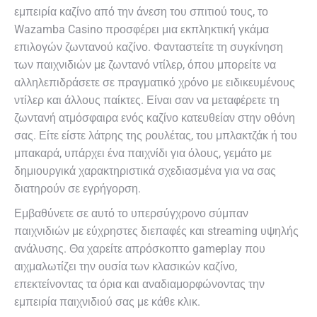
εμπειρία καζίνο από την άνεση του σπιτιού τους, το
Wazamba Casino προσφέρει μια εκπληκτική γκάμα
επιλογών ζωντανού καζίνο. Φανταστείτε τη συγκίνηση
των παιχνιδιών με ζωντανό ντίλερ, όπου μπορείτε να
αλληλεπιδράσετε σε πραγματικό χρόνο με ειδικευμένους
ντίλερ και άλλους παίκτες. Είναι σαν να μεταφέρετε τη
ζωντανή ατμόσφαιρα ενός καζίνο κατευθείαν στην οθόνη
σας. Είτε είστε λάτρης της ρουλέτας, του μπλακτζάκ ή του
μπακαρά, υπάρχει ένα παιχνίδι για όλους, γεμάτο με
δημιουργικά χαρακτηριστικά σχεδιασμένα για να σας
διατηρούν σε εγρήγορση.
Εμβαθύνετε σε αυτό το υπερσύγχρονο σύμπαν
παιχνιδιών με εύχρηστες διεπαφές και streaming υψηλής
ανάλυσης. Θα χαρείτε απρόσκοπτο gameplay που
αιχμαλωτίζει την ουσία των κλασικών καζίνο,
επεκτείνοντας τα όρια και αναδιαμορφώνοντας την
εμπειρία παιχνιδιού σας με κάθε κλικ.