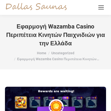
Εφαρμογή Wazamba Casino
Περιπέτεια Κινητών Παιχνιδιών για
την Ελλάδα
You are here:
Home
Uncategorized
Εφαρμογή Wazamba Casino Περιπέτεια Κινητών…