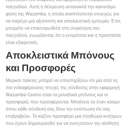
παιχνιδιού. Αυτή η δέσμευση αντανακλά την καινοτόμο
φύση της Wazamba, η οποία αναπτύσσεται συνεχώς για
να παρέχει μια αξιόπιστη και απολαυστική εμπειρία. Έτσι,
μπορείτε να επικεντρωθείτε στη συγκίνηση του
παιχνιδιού, γνωρίζοντας ότι η εντιμότητα και η προστασία
είναι εξαιρετικές.
Αποκλειστικά Μπόνους
και Προσφορές
Μερικοί παίκτες μπορεί να υποστηρίξουν ότι μία από τις
πιο ενδιαφέρουσες πτυχές της σύνδεσης στην εφαρμογή
Wazamba Casino είναι τα μοναδικά μπόνους και οι
προσφορές που προσφέρονται. Μπαίνετε σε έναν κόσμο
όπου κάθε σύνδεση σας δίνει την εντύπωση ότι σας
επιβραβεύει. Το καζίνο προσφέρει μια πληθώρα κινήτρων
που έχουν δημιουργηθεί για να ενισχύσουν την αίσθηση