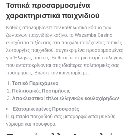
Τοπικά προσαρμοσμένα
χαρακτηριστικά παιχνιδιού
Καθώς απολαμβάνετε τον καθηλωτικό κόσμο των
ζωντανών παιχνιδιών καζίνο, το Wazamba Casino
ενισχύει το ταξίδι σας στο παιχνίδι παρέχοντας τοπικές
λειτουργίες παιχνιδιού, συγκεκριμένα προσαρμοσμένες
για Έλληνες παίκτες. Βυθιστείτε σε μια σειρά επιλογών
που ανταποκρίνονται στις ιδιαίτερες πολιτισμικές σας
προτιμήσεις. Βιώστε την καινοτομία με:
Τοπικό Περιεχόμενο
Πολιτισμικές Προτιμήσεις
Αποκλειστικοί τίτλοι ελληνικών κουλοχέρηδων
Εξατομικευμένες Προσφορές
Η εμπειρία παιχνιδιού σας μεταμορφώνεται με κάθε
γύρισμα και προσφορά.