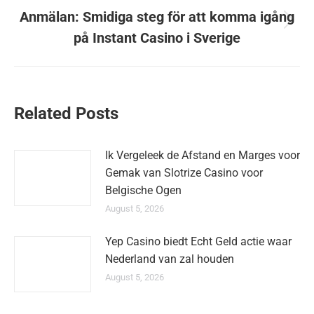
Anmälan: Smidiga steg för att komma igång
Next
på Instant Casino i Sverige
post:
Related Posts
Ik Vergeleek de Afstand en Marges voor
Gemak van Slotrize Casino voor
Belgische Ogen
August 5, 2026
Yep Casino biedt Echt Geld actie waar
Nederland van zal houden
August 5, 2026