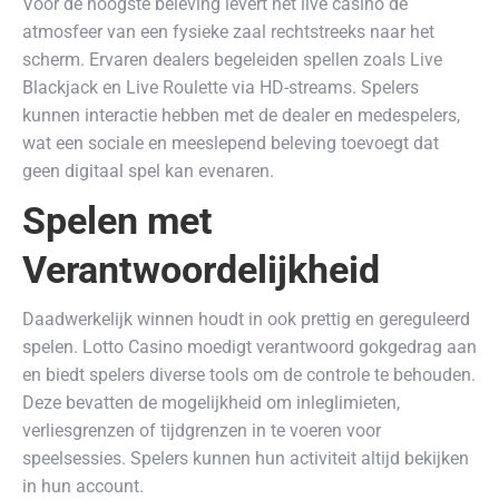
Voor de hoogste beleving levert het live casino de
atmosfeer van een fysieke zaal rechtstreeks naar het
scherm. Ervaren dealers begeleiden spellen zoals Live
Blackjack en Live Roulette via HD-streams. Spelers
kunnen interactie hebben met de dealer en medespelers,
wat een sociale en meeslepend beleving toevoegt dat
geen digitaal spel kan evenaren.
Spelen met
Verantwoordelijkheid
Daadwerkelijk winnen houdt in ook prettig en gereguleerd
spelen. Lotto Casino moedigt verantwoord gokgedrag aan
en biedt spelers diverse tools om de controle te behouden.
Deze bevatten de mogelijkheid om inleglimieten,
verliesgrenzen of tijdgrenzen in te voeren voor
speelsessies. Spelers kunnen hun activiteit altijd bekijken
in hun account.