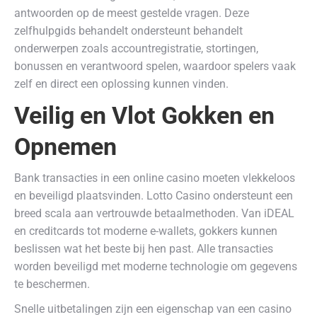
antwoorden op de meest gestelde vragen. Deze
zelfhulpgids behandelt ondersteunt behandelt
onderwerpen zoals accountregistratie, stortingen,
bonussen en verantwoord spelen, waardoor spelers vaak
zelf en direct een oplossing kunnen vinden.
Veilig en Vlot Gokken en
Opnemen
Bank transacties in een online casino moeten vlekkeloos
en beveiligd plaatsvinden. Lotto Casino ondersteunt een
breed scala aan vertrouwde betaalmethoden. Van iDEAL
en creditcards tot moderne e-wallets, gokkers kunnen
beslissen wat het beste bij hen past. Alle transacties
worden beveiligd met moderne technologie om gegevens
te beschermen.
Snelle uitbetalingen zijn een eigenschap van een casino