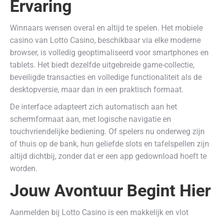
Ervaring
Winnaars wensen overal en altijd te spelen. Het mobiele
casino van Lotto Casino, beschikbaar via elke moderne
browser, is volledig geoptimaliseerd voor smartphones en
tablets. Het biedt dezelfde uitgebreide game-collectie,
beveiligde transacties en volledige functionaliteit als de
desktopversie, maar dan in een praktisch formaat.
De interface adapteert zich automatisch aan het
schermformaat aan, met logische navigatie en
touchvriendelijke bediening. Of spelers nu onderweg zijn
of thuis op de bank, hun geliefde slots en tafelspellen zijn
altijd dichtbij, zonder dat er een app gedownload hoeft te
worden.
Jouw Avontuur Begint Hier
Aanmelden bij Lotto Casino is een makkelijk en vlot