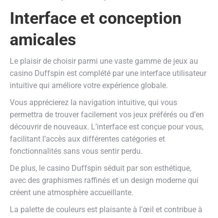
Interface et conception
amicales
Le plaisir de choisir parmi une vaste gamme de jeux au
casino Duffspin est complété par une interface utilisateur
intuitive qui améliore votre expérience globale.
Vous apprécierez la navigation intuitive, qui vous
permettra de trouver facilement vos jeux préférés ou d’en
découvrir de nouveaux. L’interface est conçue pour vous,
facilitant l’accès aux différentes catégories et
fonctionnalités sans vous sentir perdu.
De plus, le casino Duffspin séduit par son esthétique,
avec des graphismes raffinés et un design moderne qui
créent une atmosphère accueillante.
La palette de couleurs est plaisante à l’œil et contribue à