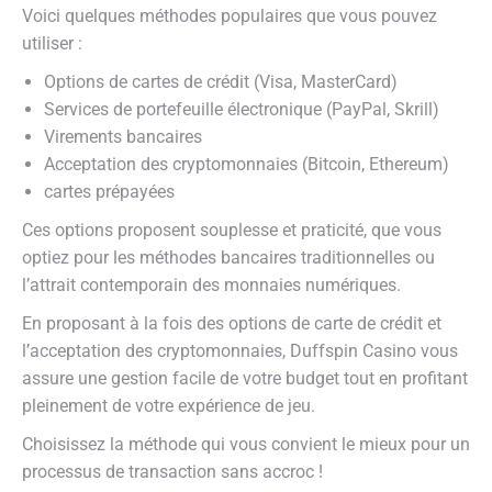
Voici quelques méthodes populaires que vous pouvez
utiliser :
Options de cartes de crédit (Visa, MasterCard)
Services de portefeuille électronique (PayPal, Skrill)
Virements bancaires
Acceptation des cryptomonnaies (Bitcoin, Ethereum)
cartes prépayées
Ces options proposent souplesse et praticité, que vous
optiez pour les méthodes bancaires traditionnelles ou
l’attrait contemporain des monnaies numériques.
En proposant à la fois des options de carte de crédit et
l’acceptation des cryptomonnaies, Duffspin Casino vous
assure une gestion facile de votre budget tout en profitant
pleinement de votre expérience de jeu.
Choisissez la méthode qui vous convient le mieux pour un
processus de transaction sans accroc !