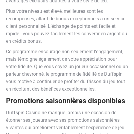
avantages exclusifs adaptés à votre style de jeu.
Plus votre niveau est élevé, meilleures sont les
récompenses, allant de bonus exceptionnels à un service
client personnalisé. L’échange de points est facile et
rapide : vous pouvez facilement les convertir en argent ou
en crédits bonus.
Ce programme encourage non seulement l’engagement,
mais témoigne également de votre appréciation pour
votre fidélité. Que vous soyez un joueur occasionnel ou un
parieur chevronné, le programme de fidélité de Duffspin
vous motive à continuer de profiter du frisson du jeu tout
en récoltant des bénéfices exceptionnelles.
Promotions saisonnières disponibles
Duffspin Casino ne manque jamais une occasion de
étonner ses joueurs avec ses promotions saisonnières
vivantes qui améliorent véritablement l’expérience de jeu.