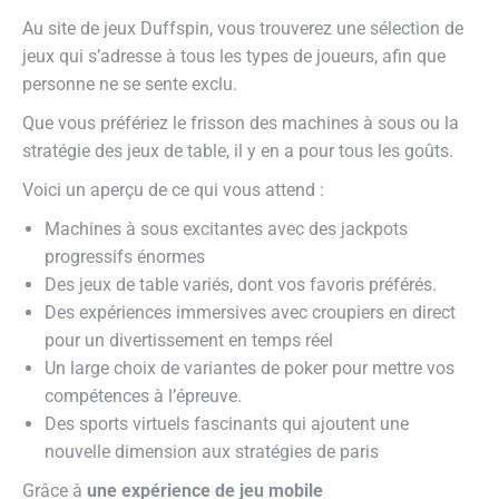
Au site de jeux Duffspin, vous trouverez une sélection de
jeux qui s’adresse à tous les types de joueurs, afin que
personne ne se sente exclu.
Que vous préfériez le frisson des machines à sous ou la
stratégie des jeux de table, il y en a pour tous les goûts.
Voici un aperçu de ce qui vous attend :
Machines à sous excitantes avec des jackpots
progressifs énormes
Des jeux de table variés, dont vos favoris préférés.
Des expériences immersives avec croupiers en direct
pour un divertissement en temps réel
Un large choix de variantes de poker pour mettre vos
compétences à l’épreuve.
Des sports virtuels fascinants qui ajoutent une
nouvelle dimension aux stratégies de paris
Grâce à
une expérience de jeu mobile