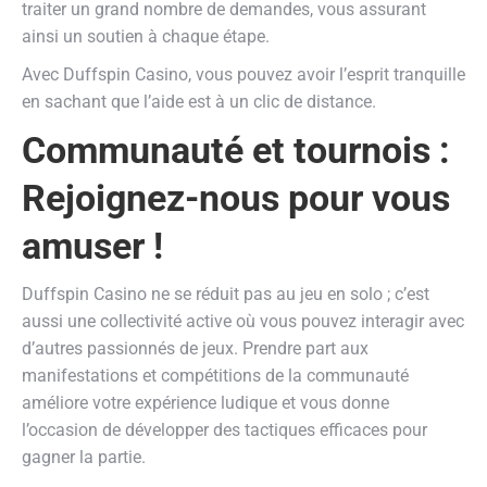
traiter un grand nombre de demandes, vous assurant
ainsi un soutien à chaque étape.
Avec Duffspin Casino, vous pouvez avoir l’esprit tranquille
en sachant que l’aide est à un clic de distance.
Communauté et tournois :
Rejoignez-nous pour vous
amuser !
Duffspin Casino ne se réduit pas au jeu en solo ; c’est
aussi une collectivité active où vous pouvez interagir avec
d’autres passionnés de jeux. Prendre part aux
manifestations et compétitions de la communauté
améliore votre expérience ludique et vous donne
l’occasion de développer des tactiques efficaces pour
gagner la partie.