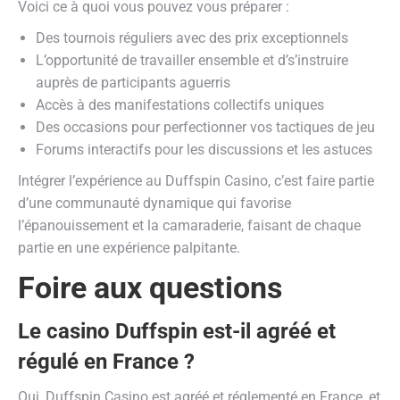
Voici ce à quoi vous pouvez vous préparer :
Des tournois réguliers avec des prix exceptionnels
L’opportunité de travailler ensemble et d’s’instruire
auprès de participants aguerris
Accès à des manifestations collectifs uniques
Des occasions pour perfectionner vos tactiques de jeu
Forums interactifs pour les discussions et les astuces
Intégrer l’expérience au Duffspin Casino, c’est faire partie
d’une communauté dynamique qui favorise
l’épanouissement et la camaraderie, faisant de chaque
partie en une expérience palpitante.
Foire aux questions
Le casino Duffspin est-il agréé et
régulé en France ?
Oui, Duffspin Casino est agréé et réglementé en France, et