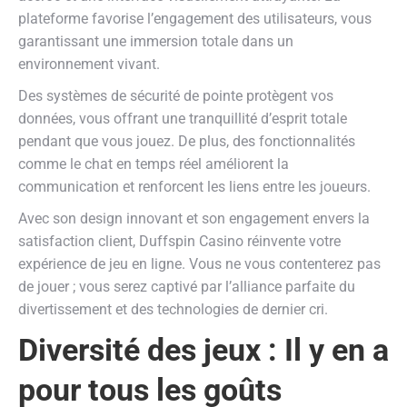
plateforme favorise l’engagement des utilisateurs, vous
garantissant une immersion totale dans un
environnement vivant.
Des systèmes de sécurité de pointe protègent vos
données, vous offrant une tranquillité d’esprit totale
pendant que vous jouez. De plus, des fonctionnalités
comme le chat en temps réel améliorent la
communication et renforcent les liens entre les joueurs.
Avec son design innovant et son engagement envers la
satisfaction client, Duffspin Casino réinvente votre
expérience de jeu en ligne. Vous ne vous contenterez pas
de jouer ; vous serez captivé par l’alliance parfaite du
divertissement et des technologies de dernier cri.
Diversité des jeux : Il y en a
pour tous les goûts