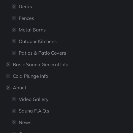
Decks
Fences
Metal Barns
Outdoor Kitchens
Patios & Patio Covers
Basic Sauna General Info
Cold Plunge Info
About
Video Gallery
Sauna F.A.Q.s
News