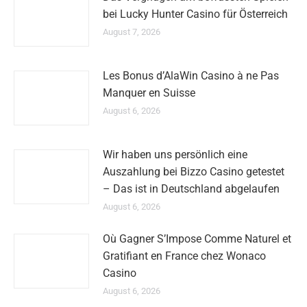
bei Lucky Hunter Casino für Österreich
August 7, 2026
Les Bonus d’AlaWin Casino à ne Pas
Manquer en Suisse
August 6, 2026
Wir haben uns persönlich eine
Auszahlung bei Bizzo Casino getestet
– Das ist in Deutschland abgelaufen
August 6, 2026
Où Gagner S’Impose Comme Naturel et
Gratifiant en France chez Wonaco
Casino
August 6, 2026