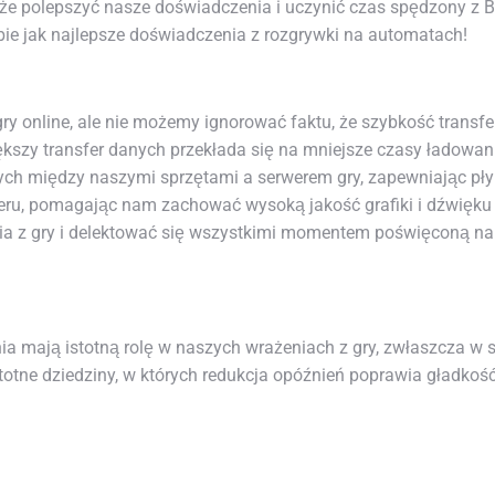
może polepszyć nasze doświadczenia i uczynić czas spędzony z B
bie jak najlepsze doświadczenia z rozgrywki na automatach!
gry online, ale nie możemy ignorować faktu, że szybkość trans
kszy transfer danych przekłada się na mniejsze czasy ładowani
nych między naszymi sprzętami a serwerem gry, zapewniając p
ru, pomagając nam zachować wysoką jakość grafiki i dźwięku b
 z gry i delektować się wszystkimi momentem poświęconą na 
a mają istotną rolę w naszych wrażeniach z gry, zwłaszcza w s
otne dziedziny, w których redukcja opóźnień poprawia gładkość