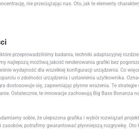
centrację, nie przeciążając nas. Oto, jak te elementy charaktery
ci
tóre przeprowadziliśmy badania, techniki adaptacyjnej rozdzi
emy najlepszą możliwą jakość renderowania grafiki bez pogors
śnie wydajność dla wszelkiej konfiguracji urządzenia. Co wię
parciu o zdolności urządzenia i ustawienia użytkownika. Oznac
a dostosowuje się, zapewniając płynne wrażenia. Te strategie 
ie. Ostatecznie, te innowacje zachowują Big Bass Bonanza na 
damiamy sobie, że ulepszona grafika i wybór rozwiązań projek
ji zasobów, potrafimy gwarantować płynniejszą rozgrywkę. Oto tr