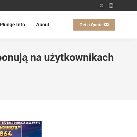
X
Instagram
page
page
Plunge Info
About
opens
opens
Get a Quote
in
in
new
new
window
window
ponują na użytkownikach