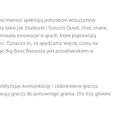
re również spełniają potrzebom entuzjastów
 takie jak Starburst i Gonzo’s Quest, choć znane,
towała innowacje w grach, które poprawiają
ści. Oznacza to, że spędzamy więcej czasu na
go Big Bass Bonanza jest przodownikiem w
rytetyzując komunikację i zadowolenie gracza.
ywują graczy do ponownego grania. Oto trzy główne