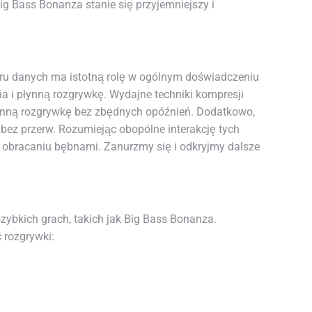
ig Bass Bonanza stanie się przyjemniejszy i
feru danych ma istotną rolę w ogólnym doświadczeniu
a i płynną rozgrywkę. Wydajne techniki kompresji
łynną rozgrywkę bez zbędnych opóźnień. Dodatkowo,
ez przerw. Rozumiejąc obopólne interakcję tych
obracaniu bębnami. Zanurzmy się i odkryjmy dalsze
zybkich grach, takich jak Big Bass Bonanza.
 rozgrywki: