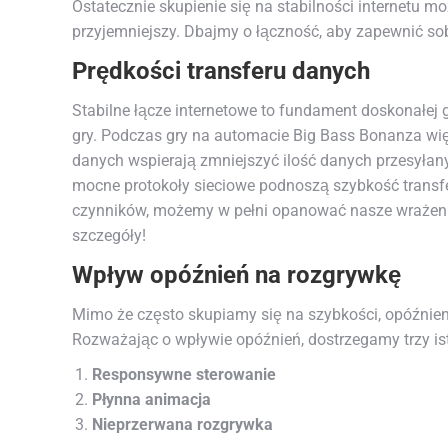
Ostatecznie skupienie się na stabilności internetu 
przyjemniejszy. Dbajmy o łączność, aby zapewnić so
Prędkości transferu danych
Stabilne łącze internetowe to fundament doskonałej 
gry. Podczas gry na automacie Big Bass Bonanza wię
danych wspierają zmniejszyć ilość danych przesyła
mocne protokoły sieciowe podnoszą szybkość transfe
czynników, możemy w pełni opanować nasze wrażenia
szczegóły!
Wpływ opóźnień na rozgrywkę
Mimo że często skupiamy się na szybkości, opóźnieni
Rozważając o wpływie opóźnień, dostrzegamy trzy ist
Responsywne sterowanie
Płynna animacja
Nieprzerwana rozgrywka