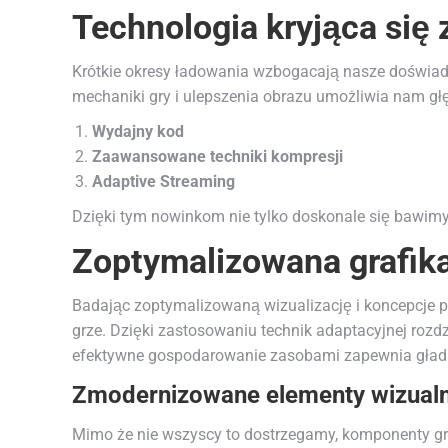
Technologia kryjąca się
Krótkie okresy ładowania wzbogacają nasze doświadcz
mechaniki gry i ulepszenia obrazu umożliwia nam głę
Wydajny kod
Zaawansowane techniki kompresji
Adaptive Streaming
Dzięki tym nowinkom nie tylko doskonale się bawimy
Zoptymalizowana grafika
Badając zoptymalizowaną wizualizację i koncepcje 
grze. Dzięki zastosowaniu technik adaptacyjnej rozd
efektywne gospodarowanie zasobami zapewnia gładki
Zmodernizowane elementy wizual
Mimo że nie wszyscy to dostrzegamy, komponenty gr