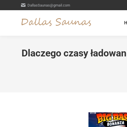
DallasSaunas@gmail.com
Dlaczego czasy ładowan