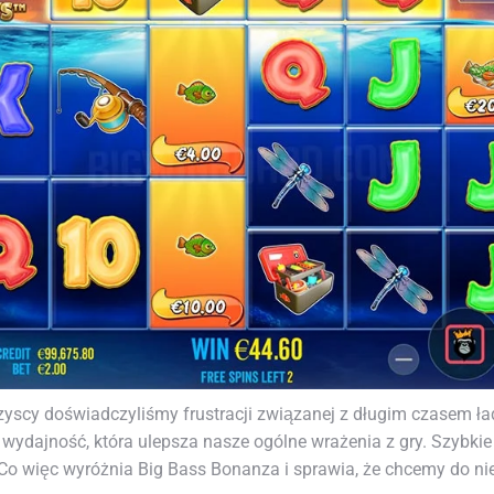
zyscy doświadczyliśmy frustracji związanej z długim czasem ła
 wydajność, która ulepsza nasze ogólne wrażenia z gry. Szybk
. Co więc wyróżnia Big Bass Bonanza i sprawia, że chcemy do ni