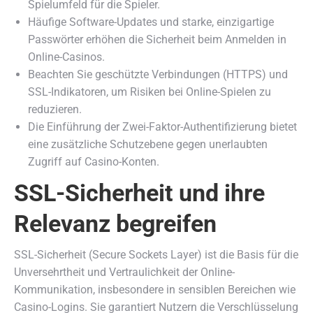
Spielumfeld für die Spieler.
Häufige Software-Updates und starke, einzigartige
Passwörter erhöhen die Sicherheit beim Anmelden in
Online-Casinos.
Beachten Sie geschützte Verbindungen (HTTPS) und
SSL-Indikatoren, um Risiken bei Online-Spielen zu
reduzieren.
Die Einführung der Zwei-Faktor-Authentifizierung bietet
eine zusätzliche Schutzebene gegen unerlaubten
Zugriff auf Casino-Konten.
SSL-Sicherheit und ihre
Relevanz begreifen
SSL-Sicherheit (Secure Sockets Layer) ist die Basis für die
Unversehrtheit und Vertraulichkeit der Online-
Kommunikation, insbesondere in sensiblen Bereichen wie
Casino-Logins. Sie garantiert Nutzern die Verschlüsselung