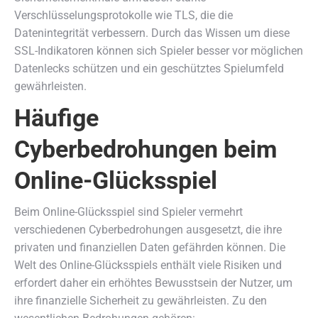
Verschlüsselungsprotokolle wie TLS, die die
Datenintegrität verbessern. Durch das Wissen um diese
SSL-Indikatoren können sich Spieler besser vor möglichen
Datenlecks schützen und ein geschütztes Spielumfeld
gewährleisten.
Häufige
Cyberbedrohungen beim
Online-Glücksspiel
Beim Online-Glücksspiel sind Spieler vermehrt
verschiedenen Cyberbedrohungen ausgesetzt, die ihre
privaten und finanziellen Daten gefährden können. Die
Welt des Online-Glücksspiels enthält viele Risiken und
erfordert daher ein erhöhtes Bewusstsein der Nutzer, um
ihre finanzielle Sicherheit zu gewährleisten. Zu den