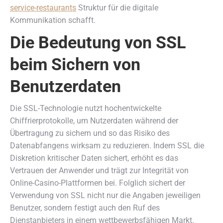
service-restaurants
Struktur für die digitale
Kommunikation schafft.
Die Bedeutung von SSL
beim Sichern von
Benutzerdaten
Die SSL-Technologie nutzt hochentwickelte
Chiffrierprotokolle, um Nutzerdaten während der
Übertragung zu sichern und so das Risiko des
Datenabfangens wirksam zu reduzieren. Indem SSL die
Diskretion kritischer Daten sichert, erhöht es das
Vertrauen der Anwender und trägt zur Integrität von
Online-Casino-Plattformen bei. Folglich sichert der
Verwendung von SSL nicht nur die Angaben jeweiligen
Benutzer, sondern festigt auch den Ruf des
Dienstanbieters in einem wettbewerbsfähigen Markt.