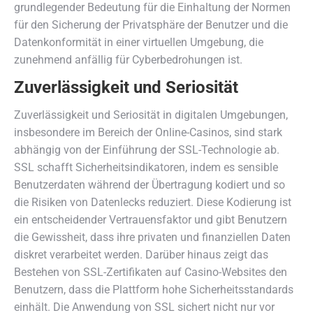
grundlegender Bedeutung für die Einhaltung der Normen
für den Sicherung der Privatsphäre der Benutzer und die
Datenkonformität in einer virtuellen Umgebung, die
zunehmend anfällig für Cyberbedrohungen ist.
Zuverlässigkeit und Seriosität
Zuverlässigkeit und Seriosität in digitalen Umgebungen,
insbesondere im Bereich der Online-Casinos, sind stark
abhängig von der Einführung der SSL-Technologie ab.
SSL schafft Sicherheitsindikatoren, indem es sensible
Benutzerdaten während der Übertragung kodiert und so
die Risiken von Datenlecks reduziert. Diese Kodierung ist
ein entscheidender Vertrauensfaktor und gibt Benutzern
die Gewissheit, dass ihre privaten und finanziellen Daten
diskret verarbeitet werden. Darüber hinaus zeigt das
Bestehen von SSL-Zertifikaten auf Casino-Websites den
Benutzern, dass die Plattform hohe Sicherheitsstandards
einhält. Die Anwendung von SSL sichert nicht nur vor