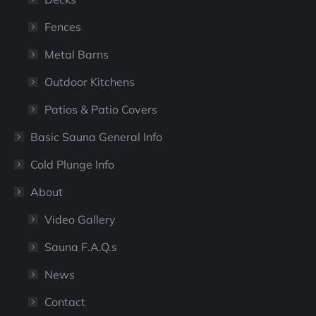
Fences
Metal Barns
Outdoor Kitchens
Patios & Patio Covers
Basic Sauna General Info
Cold Plunge Info
About
Video Gallery
Sauna F.A.Q.s
News
Contact