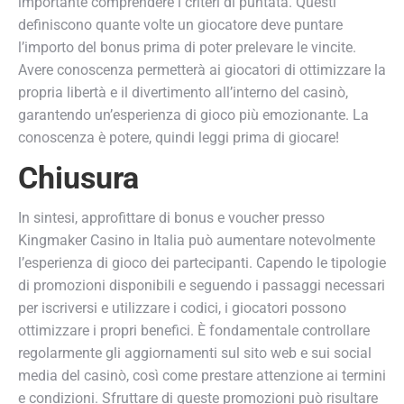
importante comprendere i criteri di puntata. Questi
definiscono quante volte un giocatore deve puntare
l’importo del bonus prima di poter prelevare le vincite.
Avere conoscenza permetterà ai giocatori di ottimizzare la
propria libertà e il divertimento all’interno del casinò,
garantendo un’esperienza di gioco più emozionante. La
conoscenza è potere, quindi leggi prima di giocare!
Chiusura
In sintesi, approfittare di bonus e voucher presso
Kingmaker Casino in Italia può aumentare notevolmente
l’esperienza di gioco dei partecipanti. Capendo le tipologie
di promozioni disponibili e seguendo i passaggi necessari
per iscriversi e utilizzare i codici, i giocatori possono
ottimizzare i propri benefici. È fondamentale controllare
regolarmente gli aggiornamenti sul sito web e sui social
media del casinò, così come prestare attenzione ai termini
e condizioni. Sfruttare di queste promozioni può risultare