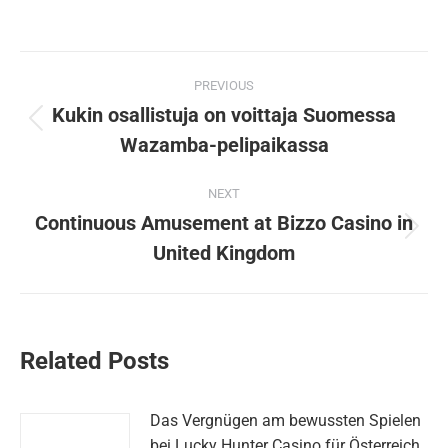
Post
PREVIOUS
navigation
Kukin osallistuja on voittaja Suomessa
Previous
Wazamba-pelipaikassa
post:
NEXT
Continuous Amusement at Bizzo Casino in
Next
United Kingdom
post:
Related Posts
Das Vergnügen am bewussten Spielen
bei Lucky Hunter Casino für Österreich