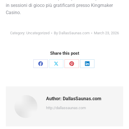
in sessioni di gioco più gratificanti presso Kingmaker
Casino.
Category:
Uncategorized
By
DallasSaunas.com
March 23, 2026
Share this post
Share
Share
Share
Share
on
on
on
on
Facebook
X
Pinterest
LinkedIn
Author:
DallasSaunas.com
http://dallassaunas.com