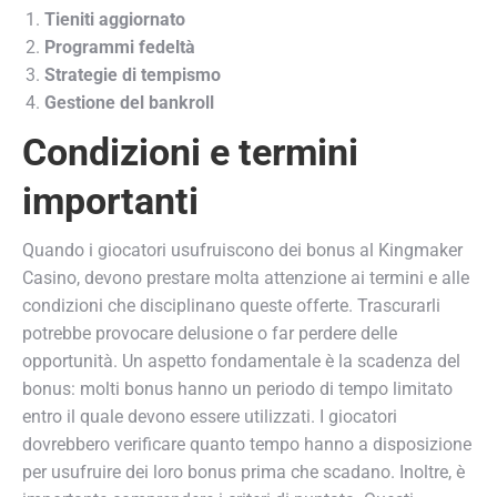
Tieniti aggiornato
Programmi fedeltà
Strategie di tempismo
Gestione del bankroll
Condizioni e termini
importanti
Quando i giocatori usufruiscono dei bonus al Kingmaker
Casino, devono prestare molta attenzione ai termini e alle
condizioni che disciplinano queste offerte. Trascurarli
potrebbe provocare delusione o far perdere delle
opportunità. Un aspetto fondamentale è la scadenza del
bonus: molti bonus hanno un periodo di tempo limitato
entro il quale devono essere utilizzati. I giocatori
dovrebbero verificare quanto tempo hanno a disposizione
per usufruire dei loro bonus prima che scadano. Inoltre, è