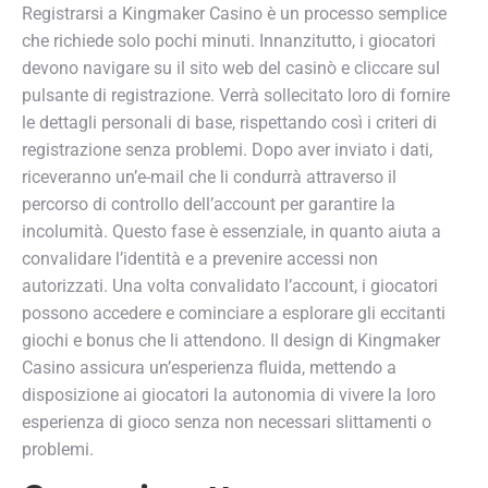
Registrarsi a Kingmaker Casino è un processo semplice
che richiede solo pochi minuti. Innanzitutto, i giocatori
devono navigare su il sito web del casinò e cliccare sul
pulsante di registrazione. Verrà sollecitato loro di fornire
le dettagli personali di base, rispettando così i criteri di
registrazione senza problemi. Dopo aver inviato i dati,
riceveranno un’e-mail che li condurrà attraverso il
percorso di controllo dell’account per garantire la
incolumità. Questo fase è essenziale, in quanto aiuta a
convalidare l’identità e a prevenire accessi non
autorizzati. Una volta convalidato l’account, i giocatori
possono accedere e cominciare a esplorare gli eccitanti
giochi e bonus che li attendono. Il design di Kingmaker
Casino assicura un’esperienza fluida, mettendo a
disposizione ai giocatori la autonomia di vivere la loro
esperienza di gioco senza non necessari slittamenti o
problemi.